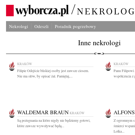
Nekrologi
Odeszli
Poradnik pogrzebowy
Inne nekrologi
KRAKÓW
KRAKÓW
Filipie Odejście bliskiej osoby jest zawsze ciosem.
Panu Filipowi
Nie ma słów, by opisać żal. Pamiętaj,...
współczucia z 
WALDEMAR BRAUN
ALFONS
KRAKÓW
Są pożegnania na które nigdy nie będziemy gotowi,
Z ogromnym s
które zawsze wywoływać będą...
śmierci wspani
Lolka...