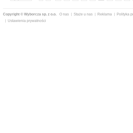
»
Copyright © Wyborcza sp. z o.o.
O nas
Staże u nas
Reklama
Polityka 
Ustawienia prywatności