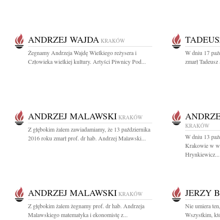
ANDRZEJ WAJDA
TADEUS
KRAKÓW
Żegnamy Andrzeja Wajdę Wielkiego reżysera i
W dniu 17 paźd
Człowieka wielkiej kultury. Artyści Piwnicy Pod...
zmarł Tadeusz 
ANDRZEJ MALAWSKI
ANDRZE
KRAKÓW
KRAKÓW
Z głębokim żalem zawiadamiamy, że 13 października
W dniu 13 paź
2016 roku zmarł prof. dr hab. Andrzej Malawski...
Krakowie w wie
Hrynkiewicz...
ANDRZEJ MALAWSKI
JERZY 
KRAKÓW
Z głębokim żalem żegnamy prof. dr hab. Andrzeja
Nie umiera ten
Malawskiego matematyka i ekonomistę z...
Wszystkim, któ