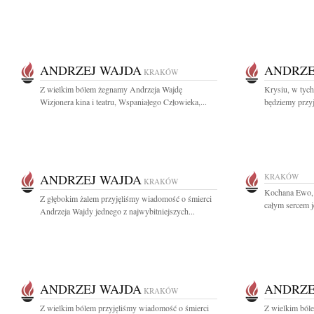
ANDRZEJ WAJDA
ANDRZE
KRAKÓW
Z wielkim bólem żegnamy Andrzeja Wajdę
Krysiu, w tych
Wizjonera kina i teatru, Wspaniałego Człowieka,...
będziemy przyj
ANDRZEJ WAJDA
KRAKÓW
KRAKÓW
Kochana Ewo, p
Z głębokim żalem przyjęliśmy wiadomość o śmierci
całym sercem j
Andrzeja Wajdy jednego z najwybitniejszych...
ANDRZEJ WAJDA
ANDRZE
KRAKÓW
Z wielkim bólem przyjęliśmy wiadomość o śmierci
Z wielkim ból