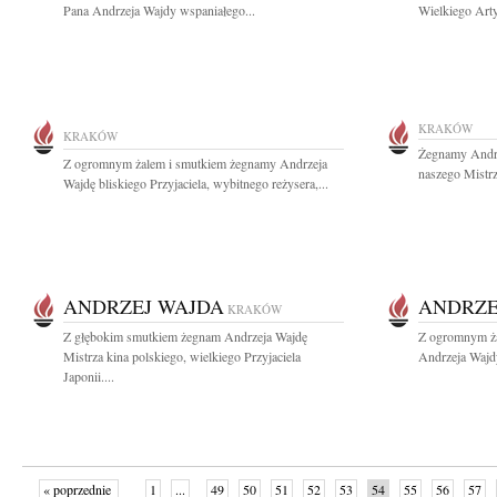
Pana Andrzeja Wajdy wspaniałego...
Wielkiego Arty
KRAKÓW
KRAKÓW
Żegnamy Andrze
Z ogromnym żalem i smutkiem żegnamy Andrzeja
naszego Mistrza
Wajdę bliskiego Przyjaciela, wybitnego reżysera,...
ANDRZEJ WAJDA
ANDRZE
KRAKÓW
Z głębokim smutkiem żegnam Andrzeja Wajdę
Z ogromnym ża
Mistrza kina polskiego, wielkiego Przyjaciela
Andrzeja Wajdy
Japonii....
« poprzednie
1
...
49
50
51
52
53
54
55
56
57