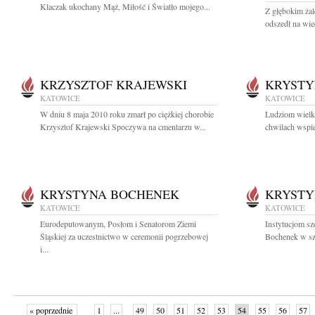
Klaczak ukochany Mąż, Miłość i Światło mojego...
Z głębokim ża
odszedł na wiec
KRZYSZTOF KRAJEWSKI
KRYSTY
KATOWICE
KATOWICE
W dniu 8 maja 2010 roku zmarł po ciężkiej chorobie
Ludziom wielki
Krzysztof Krajewski Spoczywa na cmentarzu w...
chwilach wspier
KRYSTYNA BOCHENEK
KRYSTY
KATOWICE
KATOWICE
Eurodeputowanym, Posłom i Senatorom Ziemi
Instytucjom s
Śląskiej za uczestnictwo w ceremonii pogrzebowej
Bochenek w szc
i...
« poprzednie
1
...
49
50
51
52
53
54
55
56
57