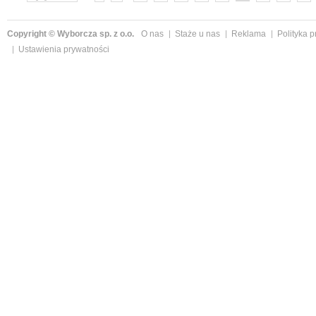
»
Copyright © Wyborcza sp. z o.o.
O nas
Staże u nas
Reklama
Polityka 
Ustawienia prywatności