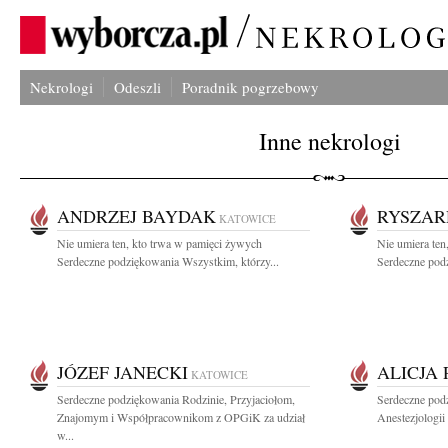
Nekrologi
Odeszli
Poradnik pogrzebowy
Inne nekrologi
ANDRZEJ BAYDAK
RYSZAR
KATOWICE
Nie umiera ten, kto trwa w pamięci żywych
Nie umiera ten
Serdeczne podziękowania Wszystkim, którzy...
Serdeczne podz
JÓZEF JANECKI
ALICJA
KATOWICE
Serdeczne podziękowania Rodzinie, Przyjaciołom,
Serdeczne pod
Znajomym i Współpracownikom z OPGiK za udział
Anestezjologii 
w...