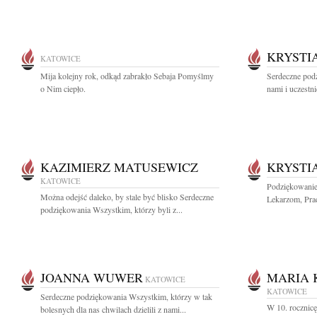
KRYSTI
KATOWICE
Mija kolejny rok, odkąd zabrakło Sebaja Pomyślmy
Serdeczne podz
o Nim ciepło.
nami i uczestni
KAZIMIERZ MATUSEWICZ
KRYSTI
KATOWICE
Podziękowanie
Można odejść daleko, by stale być blisko Serdeczne
Lekarzom, Pra
podziękowania Wszystkim, którzy byli z...
JOANNA WUWER
MARIA 
KATOWICE
KATOWICE
Serdeczne podziękowania Wszystkim, którzy w tak
W 10. rocznic
bolesnych dla nas chwilach dzielili z nami...