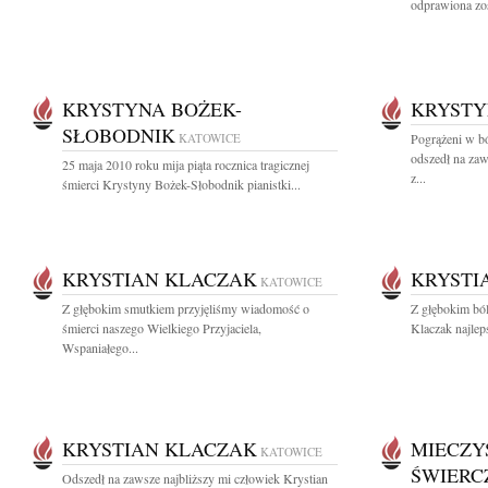
odprawiona zos
KRYSTYNA BOŻEK-
KRYSTY
SŁOBODNIK
KATOWICE
Pogrążeni w b
odszedł na zaw
25 maja 2010 roku mija piąta rocznica tragicznej
z...
śmierci Krystyny Bożek-Słobodnik pianistki...
KRYSTIAN KLACZAK
KRYSTI
KATOWICE
Z głębokim smutkiem przyjęliśmy wiadomość o
Z głębokim bó
śmierci naszego Wielkiego Przyjaciela,
Klaczak najlep
Wspaniałego...
KRYSTIAN KLACZAK
MIECZY
KATOWICE
ŚWIERC
Odszedł na zawsze najbliższy mi człowiek Krystian