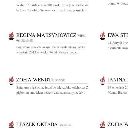
domu, w otocze
W dniu 7 października 2018 roku zmarła w wieku 76
lat Ewa Tobolska-Turzewska dr nauk medycznych...
REGINA MAKSYMOWICZ
EWA ST
WIEK:
96
GDAŃSK
Ci których koc
Pogrążeni w wielkim smutku zawiadamiamy, że 18
nieśmiertelnoś
września 2018 w wieku 96 lat odeszła nasza...
ZOFIA WENDT
JANINA
GDAŃSK
Śpieszmy się kochać ludzi bo tak szybko odchodzą Z
19 września 20
głębokim smutkiem i żalem zawiadamiamy, że 20...
Mama, Babcia J
LESZEK OKTABA
ZOFIA 
GDAŃSK