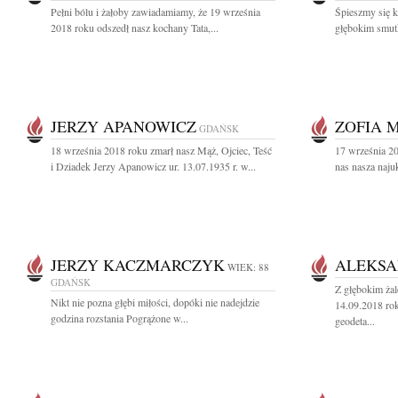
Pełni bólu i żałoby zawiadamiamy, że 19 września
Śpieszmy się k
2018 roku odszedł nasz kochany Tata,...
głębokim smut
JERZY APANOWICZ
ZOFIA 
GDAŃSK
18 września 2018 roku zmarł nasz Mąż, Ojciec, Teść
17 września 20
i Dziadek Jerzy Apanowicz ur. 13.07.1935 r. w...
nas nasza naju
JERZY KACZMARCZYK
ALEKSA
WIEK: 88
GDAŃSK
Z głębokim ża
Nikt nie pozna głębi miłości, dopóki nie nadejdzie
14.09.2018 rok
godzina rozstania Pogrążone w...
geodeta...