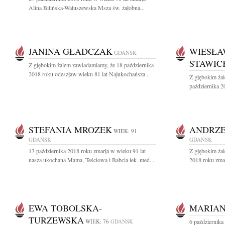
Alina Bilińska-Waluszewska Msza św. żałobna...
JANINA GŁADCZAK
WIESŁA
GDAŃSK
STAWIC
Z głębokim żalem zawiadamiamy, że 18 października
2018 roku odeszław wieku 81 lat Najukochańsza...
Z głębokim ża
października 2
STEFANIA MROZEK
ANDRZE
WIEK: 91
GDAŃSK
GDAŃSK
13 października 2018 roku zmarła w wieku 91 lat
Z głębokim ża
nasza ukochana Mama, Teściowa i Babcia lek. med....
2018 roku zmar
EWA TOBOLSKA-
MARIAN
TURZEWSKA
WIEK: 76
GDAŃSK
6 października