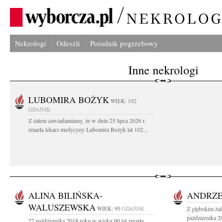
Nekrologi
Odeszli
Poradnik pogrzebowy
Inne nekrologi
LUBOMIRA BOŻYK
WIEK: 102
GDAŃSK
Z żalem zawiadamiamy, że w dniu 25 lipca 2026 r.
zmarła lekarz medycyny Lubomira Bożyk lat 102...
ALINA BILIŃSKA-
ANDRZE
WALUSZEWSKA
WIEK: 90
GDAŃSK
Z głębokim ża
października 2
27 października 2018 roku w wieku 90 lat zmarła