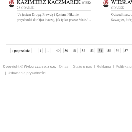
KAZIMIERZ KACZMAREK
WIESŁA
WIEK:
78
GDAŃSK
GDAŃSK
"Ja jestem Drogą, Prawdą i Życiem. Nikt nie
Odszedł nasz u
przychodzi do Ojca inaczej, jak tylko przeze Mnie."...
Szwagier, któr
« poprzednie
1
...
49
50
51
52
53
54
55
56
57
»
Copyright © Wyborcza sp. z o.o.
O nas
Staże u nas
Reklama
Polityka 
Ustawienia prywatności