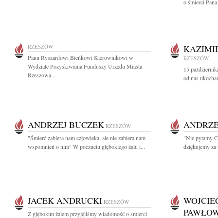
o śmierci Pana
RZESZÓW
KAZIMI
Panu Ryszardowi Bieńkowi Kierownikowi w
RZESZÓW
Wydziale Pozyskiwania Funduszy Urzędu Miasta
15 październik
Rzeszowa...
od nas ukochan
ANDRZEJ BUCZEK
ANDRZE
RZESZÓW
"Śmierć zabiera nam człowieka, ale nie zabiera nam
"Nie pytamy Ci
wspomnień o nim" W poczuciu głębokiego żalu i...
dziękujemy za 
JACEK ANDRUCKI
WOJCIE
RZESZÓW
PAWŁOW
Z głębokim żalem przyjęliśmy wiadomość o śmierci