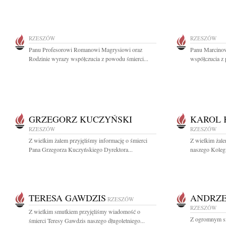
RZESZÓW
RZESZÓW
Panu Profesorowi Romanowi Magrysiowi oraz
Panu Marcino
Rodzinie wyrazy współczucia z powodu śmierci...
współczucia z 
GRZEGORZ KUCZYŃSKI
KAROL
RZESZÓW
RZESZÓW
Z wielkim żalem przyjęliśmy informację o śmierci
Z wielkim żale
Pana Grzegorza Kuczyńskiego Dyrektora...
naszego Koleg
TERESA GAWDZIS
ANDRZE
RZESZÓW
RZESZÓW
Z wielkim smutkiem przyjęliśmy wiadomość o
Z ogromnym sm
śmierci Teresy Gawdzis naszego długoletniego...