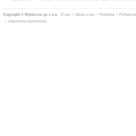
»
Copyright © Wyborcza sp. z o.o.
O nas
Staże u nas
Reklama
Polityka 
Ustawienia prywatności