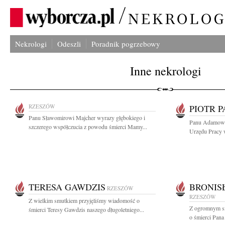
Nekrologi
Odeszli
Poradnik pogrzebowy
Inne nekrologi
RZESZÓW
PIOTR 
Panu Sławomirowi Majcher wyrazy głębokiego i
Panu Adamowi
szczerego współczucia z powodu śmierci Mamy...
Urzędu Pracy 
TERESA GAWDZIS
BRONIS
RZESZÓW
RZESZÓW
Z wielkim smutkiem przyjęliśmy wiadomość o
Z ogromnym sm
śmierci Teresy Gawdzis naszego długoletniego...
o śmierci Pana