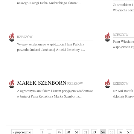
naszego Kolegi Jacka Andruckiego aktora i...
Ze smutkiem i 
Wojciecha Jer
RZESZÓW
RZESZÓW
Panu Wiesławo
Wyrazy serdecznego współczucia Hani Palich z
współczucia z 
powodu śmierci ukochanej Anielci Jesteśmy z...
MAREK SZENBORN
RZESZÓW
RZESZÓW
Z ogromnym smutkiem i żalem przyjąłem wiadomość
Dr Ani Batiuk
o śmierci Pana Redaktora Marka Szenborna...
składają Kiero
« poprzednie
1
...
49
50
51
52
53
54
55
56
57