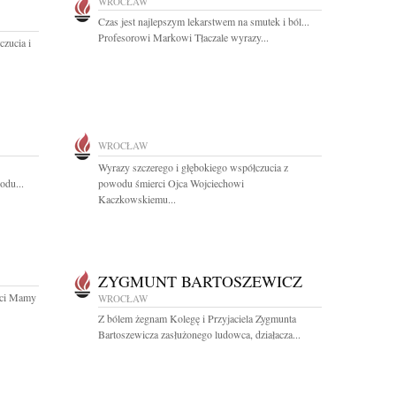
WROCŁAW
Czas jest najlepszym lekarstwem na smutek i ból...
Profesorowi Markowi Tłaczale wyrazy...
zucia i
WROCŁAW
Wyrazy szczerego i głębokiego współczucia z
du...
powodu śmierci Ojca Wojciechowi
Kaczkowskiemu...
ZYGMUNT BARTOSZEWICZ
rci Mamy
WROCŁAW
Z bólem żegnam Kolegę i Przyjaciela Zygmunta
Bartoszewicza zasłużonego ludowca, działacza...