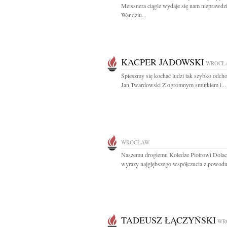
Meissnera ciągle wydaje się nam nieprawdz
Wandziu...
KACPER JADOWSKI
WROCŁ
Śpieszmy się kochać ludzi tak szybko odchod
Jan Twardowski Z ogromnym smutkiem i...
WROCŁAW
Naszemu drogiemu Koledze Piotrowi Dolac
wyrazy najgłębszego współczucia z powodu.
TADEUSZ ŁĄCZYŃSKI
WR