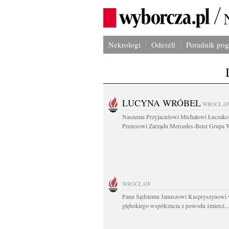
Nekrologi
Odeszli
Poradnik po
LUCYNA WRÓBEL
WROCŁA
Naszemu Przyjacielowi Michałowi Łuczak
Prezesowi Zarządu Mercedes-Benz Grupa W
WROCŁAW
Panu Sędziemu Januszowi Kaspryszynowi 
głębokiego współczucia z powodu śmierci...