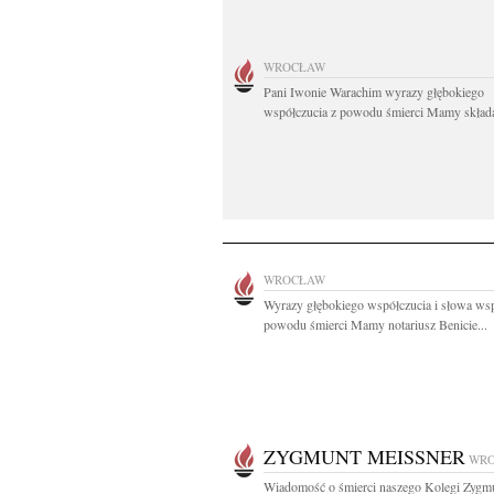
WROCŁAW
Pani Iwonie Warachim wyrazy głębokiego
współczucia z powodu śmierci Mamy składaj
WROCŁAW
Wyrazy głębokiego współczucia i słowa wsp
powodu śmierci Mamy notariusz Benicie...
ZYGMUNT MEISSNER
WR
Wiadomość o śmierci naszego Kolegi Zygm