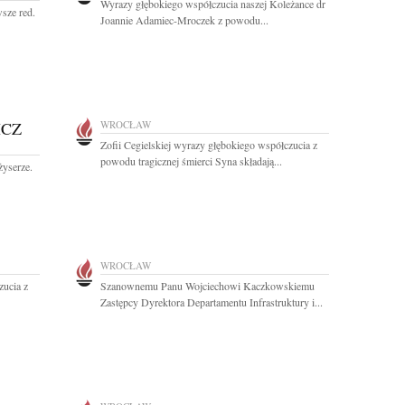
Wyrazy głębokiego współczucia naszej Koleżance dr
wsze red.
Joannie Adamiec-Mroczek z powodu...
ICZ
WROCŁAW
Zofii Cegielskiej wyrazy głębokiego współczucia z
powodu tragicznej śmierci Syna składają...
żyserze.
WROCŁAW
zucia z
Szanownemu Panu Wojciechowi Kaczkowskiemu
Zastępcy Dyrektora Departamentu Infrastruktury i...