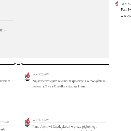
31.07
Pani I
+ więc
ą...
WROCŁAW
arcia z
Najserdeczniejsze wyrazy współczucia w związku ze
śmiercią Ojca i Dziadka składają Hani i...
WROCŁAW
OCŁAW
Panu Jackowi Dżedzykowi wyrazy głębokiego
unta