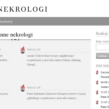
grzebowy
Inne nekrologi
Szukaj
Imię i naz
W
WROCŁAW
owi
Annie Ciskowskiej wyrazy najgłębszego
róbel...
współczucia z powodu śmierci Mamy składają
Zarząd...
INNE NE
Lucyna
Naszem
06.08
Annie 
WROCŁAW
31.07
wyrazy
Panu Sędziemu Januszowi Kaspryszynowi wyrazy
Panu S
głębokiego współczucia z powodu śmierci...
31.07
Panu S