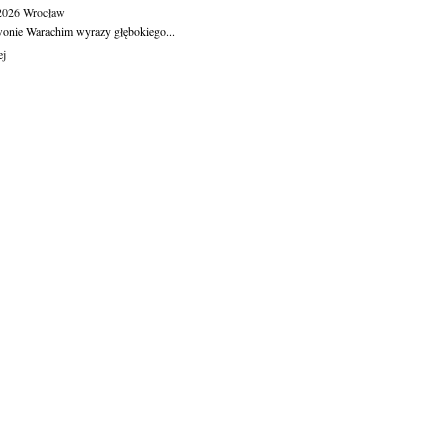
.2026
Wrocław
wonie Warachim wyrazy głębokiego...
ej