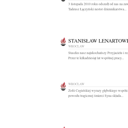
3 listopada 2010 roku odszedł od nas na za
Tadeusz Łączyński nestor dziennikarstwa...
STANISŁAW LENARTOW
WROCŁAW
Staszku nasz najukochańszy Przyjacielu i re
Przez te kilkadziesiąt lat wspólnej pracy...
WROCŁAW
Zofii Cegielskiej wyrazy głębokiego współc
powodu tragicznej śmierci Syna składa...