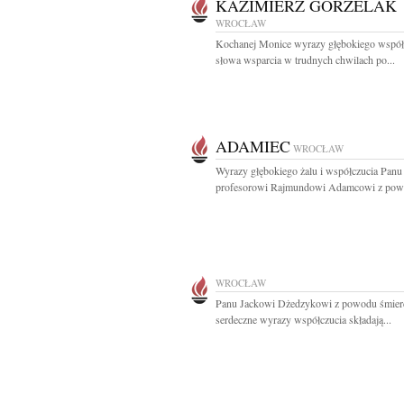
KAZIMIERZ GORZELAK
WROCŁAW
Kochanej Monice wyrazy głębokiego współc
słowa wsparcia w trudnych chwilach po...
ADAMIEC
WROCŁAW
Wyrazy głębokiego żalu i współczucia Panu
profesorowi Rajmundowi Adamcowi z powo
WROCŁAW
Panu Jackowi Dżedzykowi z powodu śmie
serdeczne wyrazy współczucia składają...