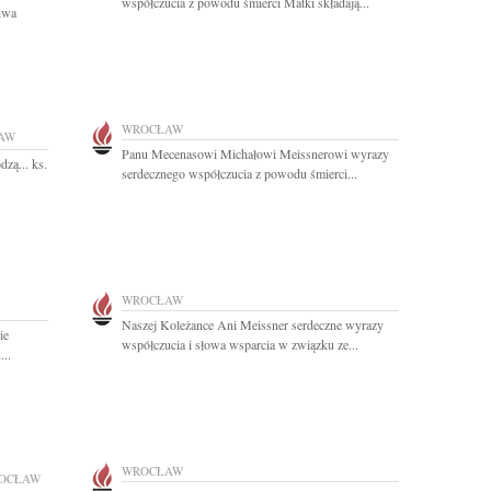
współczucia z powodu śmierci Matki składają...
iwa
WROCŁAW
AW
Panu Mecenasowi Michałowi Meissnerowi wyrazy
zą... ks.
serdecznego współczucia z powodu śmierci...
WROCŁAW
Naszej Koleżance Ani Meissner serdeczne wyrazy
ie
współczucia i słowa wsparcia w związku ze...
..
WROCŁAW
OCŁAW