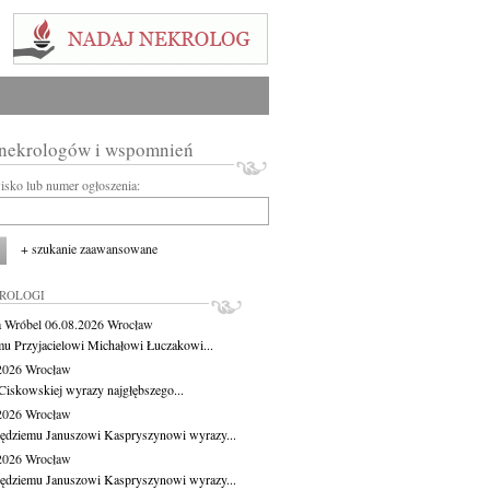
 nekrologów i wspomnień
wisko lub numer ogłoszenia:
+ szukanie zaawansowane
KROLOGI
 Wróbel
06.08.2026
Wrocław
u Przyjacielowi Michałowi Łuczakowi...
.2026
Wrocław
Ciskowskiej wyrazy najgłębszego...
.2026
Wrocław
ędziemu Januszowi Kaspryszynowi wyrazy...
.2026
Wrocław
ędziemu Januszowi Kaspryszynowi wyrazy...