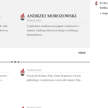
07.08
Serdec
+ więc
ANDRZEJ MOROZOWSKI
A
WARSZAWA
r. hab.
Z głębokim smutkiem przyjąłem wiadomość o
ukowca
śmierci Andrzeja Morozowskiego wybitnego
dziennikarza,...
więcej
WARSZAWA
rynowi
Naszej Koleżance Pani Annie Kapuście wyrazy
...
głębokiego współczucia z powodu śmierci Taty...
WARSZAWA