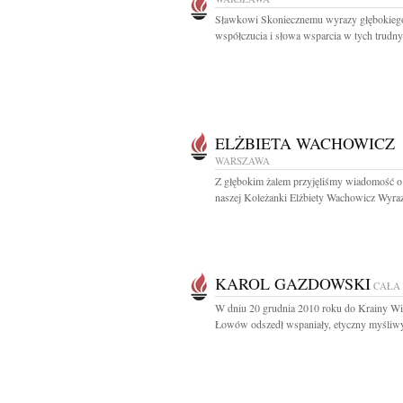
Sławkowi Skoniecznemu wyrazy głębokieg
współczucia i słowa wsparcia w tych trudny
ELŻBIETA WACHOWICZ
WARSZAWA
Z głębokim żalem przyjęliśmy wiadomość o
naszej Koleżanki Elżbiety Wachowicz Wyraz
KAROL GAZDOWSKI
CAŁA
W dniu 20 grudnia 2010 roku do Krainy W
Łowów odszedł wspaniały, etyczny myśliwy