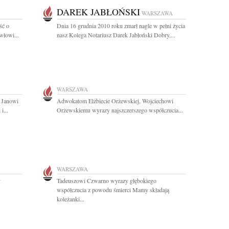
DAREK JABŁOŃSKI
WARSZAWA
ść o
Dnia 16 grudnia 2010 roku zmarł nagle w pełni życia
włowi...
nasz Kolega Notariusz Darek Jabłoński Dobry,...
WARSZAWA
 Janowi
Adwokatom Elżbiecie Orżewskiej, Wojciechowi
i...
Orżewskiemu wyrazy najszczerszego współczucia...
WARSZAWA
y
Tadeuszowi Czwarno wyrazy głębokiego
współczucia z powodu śmierci Mamy składają
koleżanki...