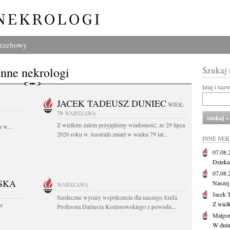
grzebowy
Inne nekrologi
Szukaj
Imię i naz
JACEK TADEUSZ DUNIEC
WIEK:
79
WARSZAWA
Z wielkim żalem przyjęliśmy wiadomość, że 29 lipca
 w...
2026 roku w Australii zmarł w wieku 79 lat...
INNE NE
07.08
Dziekan
07.08
SKA
Naszej 
WARSZAWA
Jacek 
Serdeczne wyrazy współczucia dla naszego Szefa
Z wiel
or
Profesora Dariusza Koziorowskiego z powodu...
Małgor
W dniu 