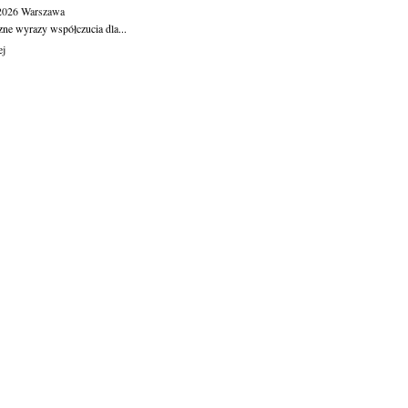
.2026
Warszawa
zne wyrazy współczucia dla...
ej