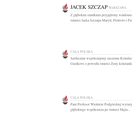
JACEK SZCZAP
WARSZAWA
Z głębokim smutkiem przyjęliśmy wiadomo
śmierci Jacka Szczapa Maryli, Piotrowi i Pa
CAŁA POLSKA
Serdecznie współczujemy naszemu Koledze
Guzikowi z powodu śmierci Żony koleżanki 
CAŁA POLSKA
Pani Profesor Wioletcie Podgórskiej wyraz
głębokiego współczucia po śmierci Męża...