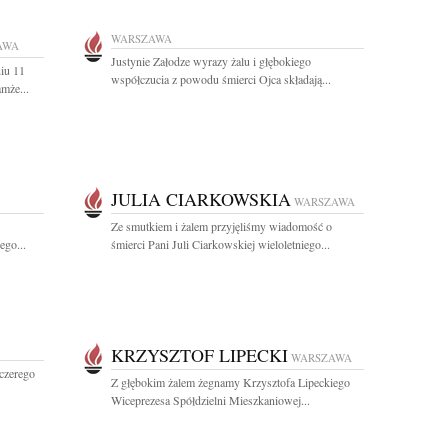
WARSZAWA
AWA
Justynie Załodze wyrazy żalu i głębokiego
iu 11
współczucia z powodu śmierci Ojca składają...
amże...
JULIA CIARKOWSKIA
WARSZAWA
Ze smutkiem i żalem przyjęliśmy wiadomość o
ego...
śmierci Pani Juli Ciarkowskiej wieloletniego...
KRZYSZTOF LIPECKI
WARSZAWA
czerego
Z głębokim żalem żegnamy Krzysztofa Lipeckiego
Wiceprezesa Spółdzielni Mieszkaniowej...