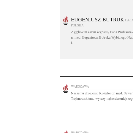
EUGENIUSZ BUTRUK
CAŁ
POLSKA
Z głębokim żalem żegnamy Pana Profesora d
n. med. Eugeniusza Butruka Wybitnego Na
i...
WARSZAWA
Naszemu drogiemu Koledze dr. med. Sewe
Trojanowskiemu wyrazy najserdeczniejszego
WARSZAWA