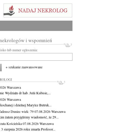
 nekrologów i wspomnień
wisko lub numer ogłoszenia:
+ szukanie zaawansowane
KROLOGI
.2026
Warszawa
ie Wydziału dr hab. Julii Kubisie,...
.2026
Warszawa
kochanej i dzielnej Marylce Butruk...
Tadeusz Duniec
wiek: 79
07.08.2026
Warszawa
kim żalem przyjęliśmy wiadomość, że 29...
zata Kościelska
07.08.2026
Warszawa
3 sierpnia 2026 roku zmarła Profesor...