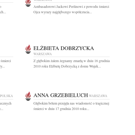
o
Ambasadorowi Jackowi Perlinowi z powodu śmierci
ch...
Ojca wyrazy najgłębszego współczucia...
ELŻBIETA DOBRZYCKA
WARSZAWA
 śmierci
Z głębokim żalem żegnamy zmarłą w dniu 16 grudnia
y...
2010 roku Elżbietę Dobrzycką z domu Wujek...
ANNA GRZEBIELUCH
 POLSKA
WARSZAWA
iecznych
Głębokim bólem przejęła nas wiadomość o tragicznej
...
śmierci w dniu 17 grudnia 2010 roku...