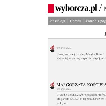
Nekrologi
Odeszli
Poradnik po
WARSZAWA
Naszej kochanej i dzielnej Marylce Butruk
Najcieplejsze wyrazy wsparcia i współczucia
MAŁGORZATA KOŚCIEL
WARSZAWA
W dniu 3 sierpnia 2026 roku zmarła Profes
Małgorzata Kościelska Jej prace badawcze i
praktyka...