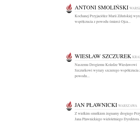
ANTONI SMOLIŃSKI
WARS
Kochanej Przyjaciółce Marii Zduńskiej wyr
współczucia z powodu śmierci Ojca...
WIESŁAW SZCZUREK
KRA
Naszemu Drogiemu Koledze Wiesławowi
Szczurkowi wyrazy szczerego współczucia 
powodu...
JAN PŁAWNICKI
WARSZAWA
Z wielkim smutkiem żegnamy drogiego Przy
Jana Pławnickiego wieloletniego Dyrektora.