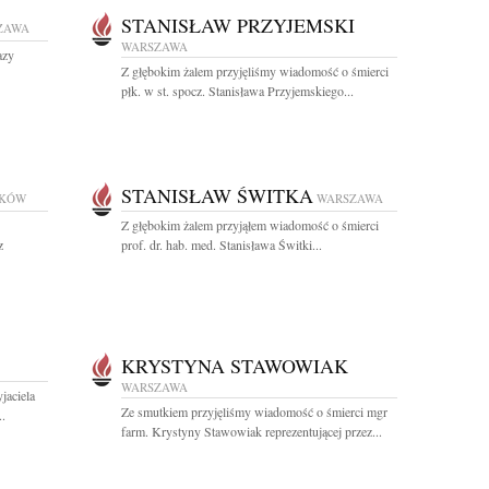
STANISŁAW PRZYJEMSKI
ZAWA
WARSZAWA
azy
Z głębokim żalem przyjęliśmy wiadomość o śmierci
płk. w st. spocz. Stanisława Przyjemskiego...
STANISŁAW ŚWITKA
KÓW
WARSZAWA
Z głębokim żalem przyjąłem wiadomość o śmierci
z
prof. dr. hab. med. Stanisława Świtki...
KRYSTYNA STAWOWIAK
WARSZAWA
jaciela
Ze smutkiem przyjęliśmy wiadomość o śmierci mgr
..
farm. Krystyny Stawowiak reprezentującej przez...