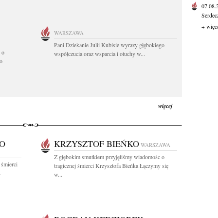
07.08
Serdec
+ więc
WARSZAWA
Pani Dziekanie Julii Kubisie wyrazy głębokiego
 o
współczucia oraz wsparcia i otuchy w...
o
więcej
O
KRZYSZTOF BIEŃKO
WARSZAWA
Z głębokim smutkiem przyjęliśmy wiadomośc o
 śmierci
tragicznej śmierci Krzysztofa Bieńka Łączymy się
.
w...