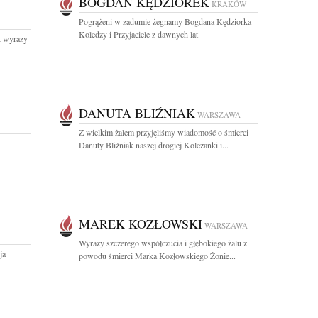
BOGDAN KĘDZIOREK
KRAKÓW
Pogrążeni w zadumie żegnamy Bogdana Kędziorka
Koledzy i Przyjaciele z dawnych lat
k wyrazy
DANUTA BLIŹNIAK
WARSZAWA
Z wielkim żalem przyjęliśmy wiadomość o śmierci
Danuty Bliźniak naszej drogiej Koleżanki i...
MAREK KOZŁOWSKI
WARSZAWA
Wyrazy szczerego współczucia i głębokiego żalu z
ja
powodu śmierci Marka Kozłowskiego Żonie...