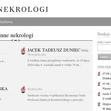
grzebowy
Inne nekrologi
Szukaj
Imię i naz
JACEK TADEUSZ DUNIEC
WIEK:
79
WARSZAWA
Z wielkim żalem przyjęliśmy wiadomość, że 29 lipca
 w...
2026 roku w Australii zmarł w wieku 79 lat...
INNE NE
07.08
Dziekan
07.08
SKA
Naszej 
WARSZAWA
Jacek 
Serdeczne wyrazy współczucia dla naszego Szefa
Z wiel
or
Profesora Dariusza Koziorowskiego z powodu...
Małgor
W dniu 