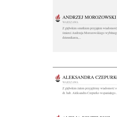
ANDRZEJ MOROZOWSKI
WARSZAWA
Z głębokim smutkiem przyjąłem wiadomość
śmierci Andrzeja Morozowskiego wybitneg
dziennikarza,...
ALEKSANDRA CZEPURK
WARSZAWA
Z głębokim żalem przyjęliśmy wiadomość o
dr. hab. Aleksandra Czepurko wspaniałego..