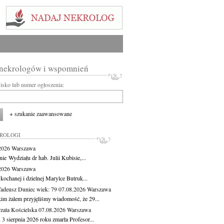
 nekrologów i wspomnień
wisko lub numer ogłoszenia:
+ szukanie zaawansowane
KROLOGI
.2026
Warszawa
ie Wydziału dr hab. Julii Kubisie,...
.2026
Warszawa
kochanej i dzielnej Marylce Butruk...
Tadeusz Duniec
wiek: 79
07.08.2026
Warszawa
kim żalem przyjęliśmy wiadomość, że 29...
zata Kościelska
07.08.2026
Warszawa
3 sierpnia 2026 roku zmarła Profesor...