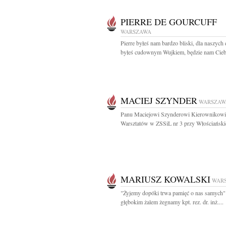
PIERRE DE GOURCUFF
WARSZAWA
Pierre byłeś nam bardzo bliski, dla naszych 
byłeś cudownym Wujkiem, będzie nam Ciebi
MACIEJ SZYNDER
WARSZAW
Panu Maciejowi Szynderowi Kierownikowi
Warsztatów w ZSSiL nr 3 przy Włościańskie
MARIUSZ KOWALSKI
WAR
"Żyjemy dopóki trwa pamięć o nas samych"
głębokim żalem żegnamy kpt. rez. dr. inż....