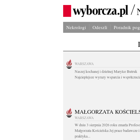
Nekrologi
Odeszli
Poradnik po
WARSZAWA
Naszej kochanej i dzielnej Marylce Butruk
Najcieplejsze wyrazy wsparcia i współczucia
MAŁGORZATA KOŚCIEL
WARSZAWA
W dniu 3 sierpnia 2026 roku zmarła Profes
Małgorzata Kościelska Jej prace badawcze i
praktyka...