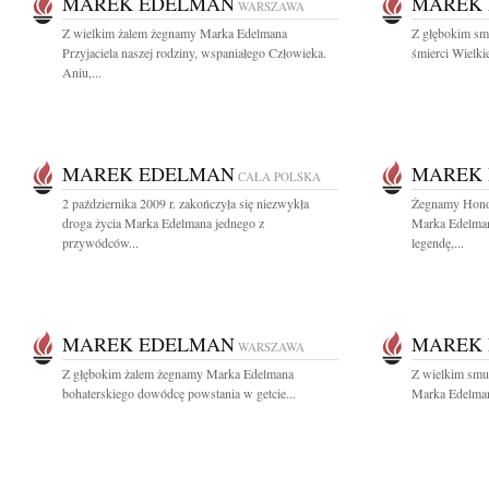
MAREK EDELMAN
MAREK
WARSZAWA
Z wielkim żalem żegnamy Marka Edelmana
Z głębokim sm
Przyjaciela naszej rodziny, wspaniałego Człowieka.
śmierci Wielki
Aniu,...
MAREK EDELMAN
MAREK
CAŁA POLSKA
2 października 2009 r. zakończyła się niezwykła
Żegnamy Hono
droga życia Marka Edelmana jednego z
Marka Edelman
przywódców...
legendę,...
MAREK EDELMAN
MAREK
WARSZAWA
Z głębokim żalem żegnamy Marka Edelmana
Z wielkim smu
bohaterskiego dowódcę powstania w getcie...
Marka Edelmana