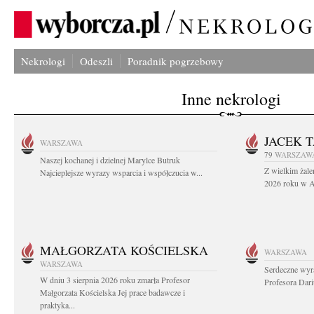
Nekrologi
Odeszli
Poradnik pogrzebowy
Inne nekrologi
JACEK 
WARSZAWA
79
WARSZAW
Naszej kochanej i dzielnej Marylce Butruk
Z wielkim żale
Najcieplejsze wyrazy wsparcia i współczucia w...
2026 roku w Au
MAŁGORZATA KOŚCIELSKA
WARSZAWA
WARSZAWA
Serdeczne wyr
W dniu 3 sierpnia 2026 roku zmarła Profesor
Profesora Dar
Małgorzata Kościelska Jej prace badawcze i
praktyka...