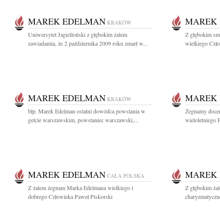
MAREK EDELMAN
MAREK
KRAKÓW
Uniwersytet Jagielloński z głębokim żalem
Z głębokim s
zawiadamia, że 2 października 2009 roku zmarł w...
wielkiego Człow
MAREK EDELMAN
MAREK
KRAKÓW
błp. Marek Edelman ostatni dowódca powstania w
Żegnamy docen
getcie warszawskim, powstaniec warszawski,...
wieloletniego P
MAREK EDELMAN
MAREK
CAŁA POLSKA
Z żalem żegnam Marka Edelmana wielkiego i
Z głębokim ża
dobrego Człowieka Paweł Piskorski
charyzmatyczne