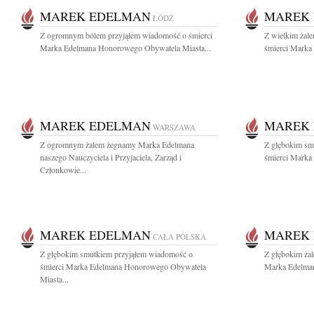
MAREK EDELMAN
MAREK
ŁÓDŹ
Z ogromnym bólem przyjąłem wiadomość o śmierci
Z wielkim żal
Marka Edelmana Honorowego Obywatela Miasta...
śmierci Marka 
MAREK EDELMAN
MAREK
WARSZAWA
Z ogromnym żalem żegnamy Marka Edelmana
Z głębokim sm
naszego Nauczyciela i Przyjaciela, Zarząd i
śmierci Marka 
Członkowie...
MAREK EDELMAN
MAREK
CAŁA POLSKA
Z głębokim smutkiem przyjąłem wiadomość o
Z głębokim ża
śmierci Marka Edelmana Honorowego Obywatela
Marka Edelmana
Miasta...