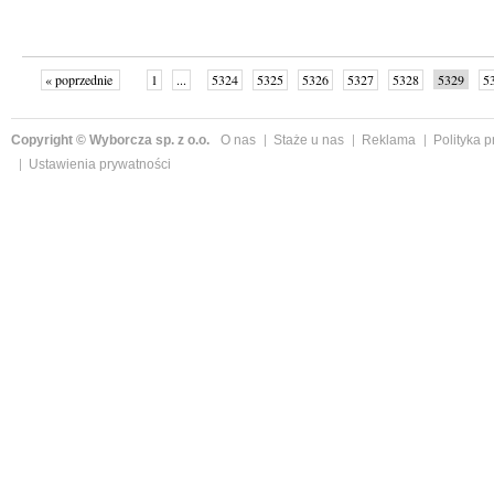
« poprzednie
1
...
5324
5325
5326
5327
5328
5329
5
...
5355
następne »
Copyright © Wyborcza sp. z o.o.
O nas
Staże u nas
Reklama
Polityka 
Ustawienia prywatności