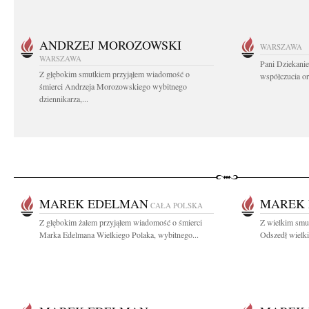
ANDRZEJ MOROZOWSKI
WARSZAWA
WARSZAWA
Pani Dziekanie
Z głębokim smutkiem przyjąłem wiadomość o
współczucia or
śmierci Andrzeja Morozowskiego wybitnego
dziennikarza,...
MAREK EDELMAN
MAREK
CAŁA POLSKA
Z głębokim żalem przyjąłem wiadomość o śmierci
Z wielkim sm
Marka Edelmana Wielkiego Polaka, wybitnego...
Odszedł wielki