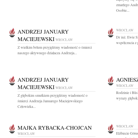
zmarłego Andr
Osobie...
ANDRZEJ JANUARY
WROCŁAW
Dr inż. Ewie S
MACIEJEWSKI
WROCŁAW
współczucia z 
Z wielkim bólem przyjęliśmy wiadomość o śmierci
naszego aktywnego działacza Andrzeja...
ANDRZEJ JANUARY
AGNIES
MACIEJEWSKI
WROCŁAW
WROCŁAW
Rodzinie i Bli
Z głębokim smutkiem przyjęliśmy wiadomość o
wyrazy głęboki
śmierci Andrzeja Januarego Maciejewskiego
Człowieka...
MAJKA RYBACKA-CHOJCAN
WROCŁAW
Elżbiecie Góre
WROCŁAW