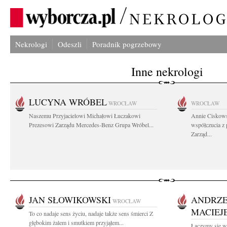
Nekrologi
Odeszli
Poradnik pogrzebowy
Inne nekrologi
LUCYNA WRÓBEL
WROCŁAW
WROCŁAW
Naszemu Przyjacielowi Michałowi Łuczakowi
Annie Ciskows
Prezesowi Zarządu Mercedes-Benz Grupa Wróbel...
współczucia z
Zarząd...
JAN SŁOWIKOWSKI
ANDRZE
WROCŁAW
MACIEJ
To co nadaje sens życiu, nadaje także sens śmierci Z
głębokim żalem i smutkiem przyjąłem...
Łączymy się w 