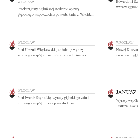
Edwardowi Sza
WROCŁAW
wyrazy głębok
Przekazujemy najbliższej Rodzinie wyrazy
głębokiego współczucia z powodu śmierci Witolda...
WROCŁAW
WROCŁAW
Pani Urszuli Więckowskiej składamy wyrazy
Naszej Koleża
szczerego współczucia i żalu z powodu śmierci...
szczerego i gł
WROCŁAW
JANUSZ
Pani Iwonie Szyrockiej wyrazy głębokiego żalu i
Wyrazy współc
szczerego współczucia z powodu śmierci...
Janusza Dawisk