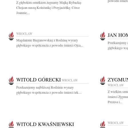
powodu śmierci
Z głębokim smutkiem żegnamy Majkę Rybacką-
Chojcan naszą Koleżankę i Przyjaciółkę. Córce
Joannie,...
WROCŁAW
JAN HO
Magdalenie Bieganowskiej z Rodziną wyrazy
Przekazujemy n
głębokiego współczucia z powodu śmierci Ojca...
głębokiego wsp
WITOLD GÓRECKI
ZYGMUN
WROCŁAW
WROCŁAW
Przekazujemy najbliższej Rodzinie wyrazy
Z wielkim smu
głębokiego współczucia z powodu śmierci lek....
śmierci Zygmu
Prezesa i...
WITOLD KWAŚNIEWSKI
WROCŁAW