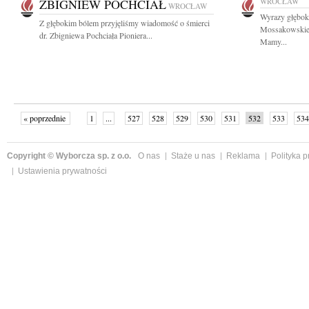
ZBIGNIEW POCHCIAŁ
WROCŁAW
WROCŁAW
Wyrazy głębok
Z głębokim bólem przyjęliśmy wiadomość o śmierci
Mossakowskiej
dr. Zbigniewa Pochciała Pioniera...
Mamy...
« poprzednie
1
...
527
528
529
530
531
532
533
534
następne »
Copyright © Wyborcza sp. z o.o.
O nas
Staże u nas
Reklama
Polityka 
Ustawienia prywatności