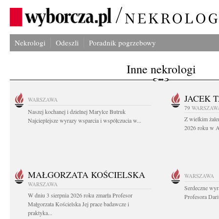
Nekrologi
Odeszli
Poradnik pogrzebowy
Inne nekrologi
JACEK 
WARSZAWA
79
WARSZAW
Naszej kochanej i dzielnej Marylce Butruk
Z wielkim żale
Najcieplejsze wyrazy wsparcia i współczucia w...
2026 roku w Au
MAŁGORZATA KOŚCIELSKA
WARSZAWA
WARSZAWA
Serdeczne wyr
W dniu 3 sierpnia 2026 roku zmarła Profesor
Profesora Dar
Małgorzata Kościelska Jej prace badawcze i
praktyka...