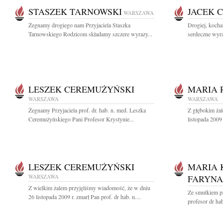
STASZEK TARNOWSKI
JACEK 
WARSZAWA
Żegnamy drogiego nam Przyjaciela Staszka
Drogiej, kocha
Tarnowskiego Rodzicom składamy szczere wyrazy...
serdeczne wyra
LESZEK CEREMUŻYŃSKI
MARIA 
WARSZAWA
WARSZAWA
Żegnamy Przyjaciela prof. dr. hab. n. med. Leszka
Z głębokim ża
Ceremużyńskiego Pani Profesor Krystynie...
listopada 2009
LESZEK CEREMUŻYŃSKI
MARIA 
WARSZAWA
FARYNA
Z wielkim żalem przyjęliśmy wiadomość, że w dniu
Ze smutkiem p
26 listopada 2009 r. zmarł Pan prof. dr hab. n....
profesor dr ha