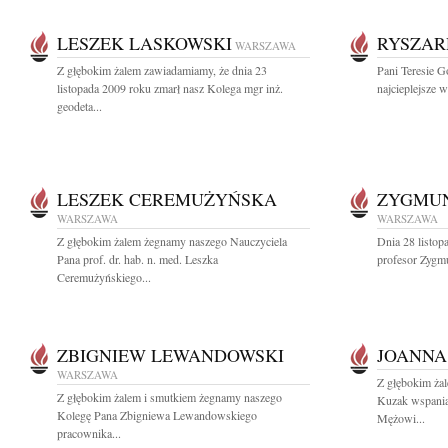
LESZEK LASKOWSKI
RYSZAR
WARSZAWA
Z głębokim żalem zawiadamiamy, że dnia 23
Pani Teresie G
listopada 2009 roku zmarł nasz Kolega mgr inż.
najcieplejsze w
geodeta...
LESZEK CEREMUŻYŃSKA
ZYGMUN
WARSZAWA
WARSZAWA
Z głębokim żalem żegnamy naszego Nauczyciela
Dnia 28 listo
Pana prof. dr. hab. n. med. Leszka
profesor Zygmu
Ceremużyńskiego...
ZBIGNIEW LEWANDOWSKI
JOANNA
WARSZAWA
Z głębokim ża
Z głębokim żalem i smutkiem żegnamy naszego
Kuzak wspania
Kolegę Pana Zbigniewa Lewandowskiego
Mężowi...
pracownika...