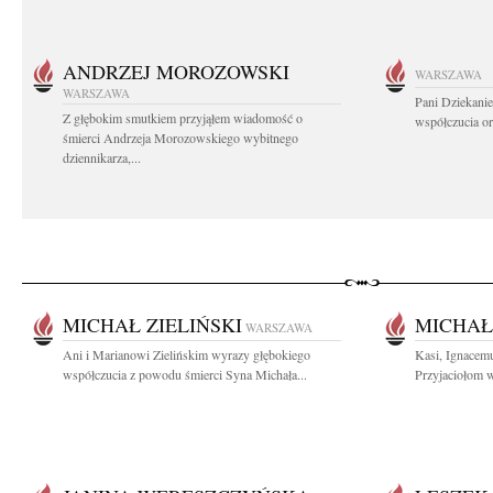
ANDRZEJ MOROZOWSKI
WARSZAWA
WARSZAWA
Pani Dziekanie
Z głębokim smutkiem przyjąłem wiadomość o
współczucia or
śmierci Andrzeja Morozowskiego wybitnego
dziennikarza,...
MICHAŁ ZIELIŃSKI
MICHAŁ
WARSZAWA
Ani i Marianowi Zielińskim wyrazy głębokiego
Kasi, Ignacemu
współczucia z powodu śmierci Syna Michała...
Przyjaciołom w