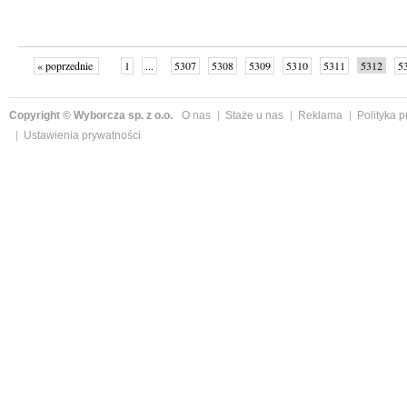
« poprzednie
1
...
5307
5308
5309
5310
5311
5312
5
...
5355
następne »
Copyright © Wyborcza sp. z o.o.
O nas
Staże u nas
Reklama
Polityka 
Ustawienia prywatności