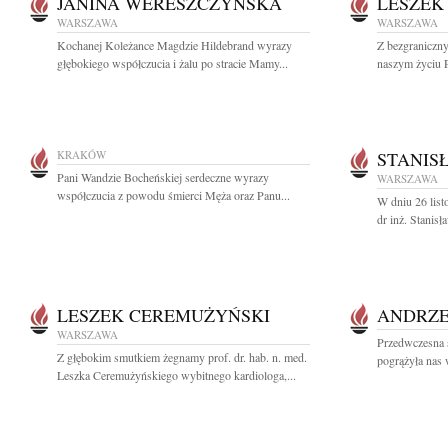
JANINA WERESZCZYŃSKA
LESZEK
WARSZAWA
WARSZAWA
Kochanej Koleżance Magdzie Hildebrand wyrazy
Z bezgranicz
głębokiego współczucia i żalu po stracie Mamy...
naszym życiu P
KRAKÓW
STANIS
Pani Wandzie Bocheńskiej serdeczne wyrazy
WARSZAWA
współczucia z powodu śmierci Męża oraz Panu...
W dniu 26 list
dr inż. Stanis
LESZEK CEREMUŻYŃSKI
ANDRZE
WARSZAWA
Przedwczesna 
Z głębokim smutkiem żegnamy prof. dr. hab. n. med.
pogrążyła nas 
Leszka Ceremużyńskiego wybitnego kardiologa,...