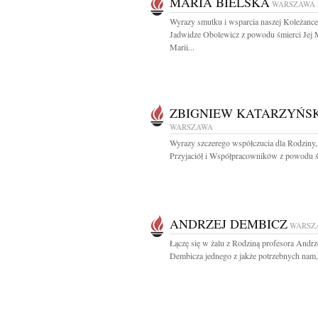
MARIA BIELSKA
WARSZAWA
Wyrazy smutku i wsparcia naszej Koleżance
Jadwidze Obolewicz z powodu śmierci Jej
Marii...
ZBIGNIEW KATARZYŃSK
WARSZAWA
Wyrazy szczerego współczucia dla Rodziny,
Przyjaciół i Współpracowników z powodu śm
ANDRZEJ DEMBICZ
WARSZ
Łączę się w żalu z Rodziną profesora Andrz
Dembicza jednego z jakże potrzebnych nam,.