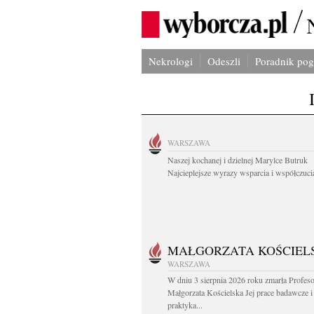
Nekrologi
Odeszli
Poradnik po
WARSZAWA
Naszej kochanej i dzielnej Marylce Butruk
Najcieplejsze wyrazy wsparcia i współczucia
MAŁGORZATA KOŚCIEL
WARSZAWA
W dniu 3 sierpnia 2026 roku zmarła Profes
Małgorzata Kościelska Jej prace badawcze i
praktyka...