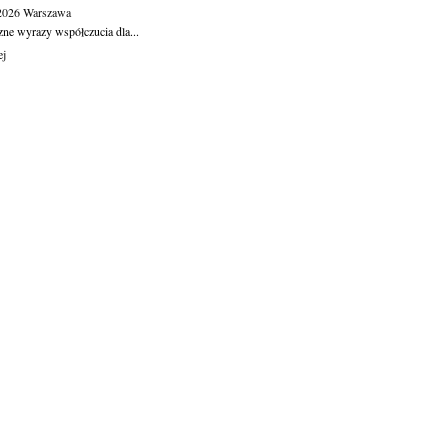
.2026
Warszawa
zne wyrazy współczucia dla...
ej