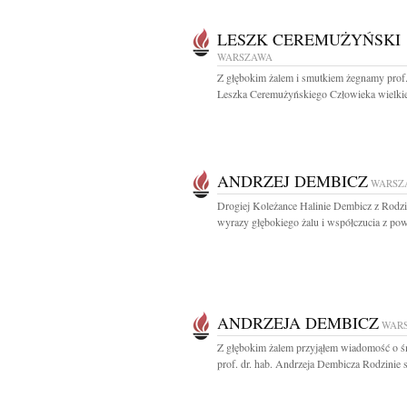
LESZK CEREMUŻYŃSKI
WARSZAWA
Z głębokim żalem i smutkiem żegnamy prof. 
Leszka Ceremużyńskiego Człowieka wielkiej
ANDRZEJ DEMBICZ
WARSZ
Drogiej Koleżance Halinie Dembicz z Rodz
wyrazy głębokiego żalu i współczucia z pow
ANDRZEJA DEMBICZ
WAR
Z głębokim żalem przyjąłem wiadomość o ś
prof. dr. hab. Andrzeja Dembicza Rodzinie 