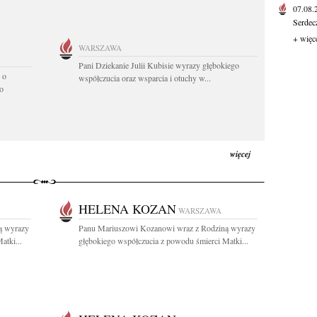
07.08
Serdec
+ więc
WARSZAWA
Pani Dziekanie Julii Kubisie wyrazy głębokiego
 o
współczucia oraz wsparcia i otuchy w...
o
więcej
HELENA KOZAN
WARSZAWA
ą wyrazy
Panu Mariuszowi Kozanowi wraz z Rodziną wyrazy
atki...
głębokiego współczucia z powodu śmierci Matki...