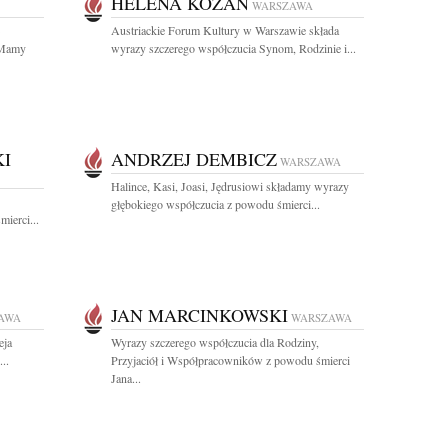
HELENA KOZAN
WARSZAWA
Austriackie Forum Kultury w Warszawie składa
 Mamy
wyrazy szczerego współczucia Synom, Rodzinie i...
I
ANDRZEJ DEMBICZ
WARSZAWA
Halince, Kasi, Joasi, Jędrusiowi składamy wyrazy
głębokiego współczucia z powodu śmierci...
ierci...
JAN MARCINKOWSKI
AWA
WARSZAWA
eja
Wyrazy szczerego współczucia dla Rodziny,
..
Przyjaciół i Współpracowników z powodu śmierci
Jana...