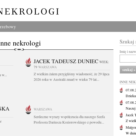
grzebowy
Inne nekrologi
Szukaj
Imię i naz
JACEK TADEUSZ DUNIEC
WIEK:
79
WARSZAWA
Z wielkim żalem przyjęliśmy wiadomość, że 29 lipca
 w...
2026 roku w Australii zmarł w wieku 79 lat...
INNE NE
07.08
Dziekan
07.08
SKA
Naszej 
WARSZAWA
Jacek 
Serdeczne wyrazy współczucia dla naszego Szefa
Z wiel
or
Profesora Dariusza Koziorowskiego z powodu...
Małgor
W dniu 