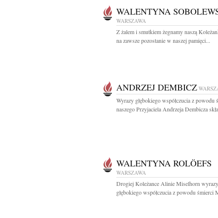
WALENTYNA SOBOLEW
WARSZAWA
Z żalem i smutkiem żegnamy naszą Koleżank
na zawsze pozostanie w naszej pamięci...
ANDRZEJ DEMBICZ
WARSZ
Wyrazy głębokiego współczucia z powodu ś
naszego Przyjaciela Andrzeja Dembicza skład
WALENTYNA ROLÖEFS
WARSZAWA
Drogiej Koleżance Alinie Miselhorn wyraz
głębokiego współczucia z powodu śmierci 