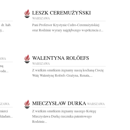
LESZK CEREMUŻYŃSKI
WARSZAWA
dr. hab.
Pani Profersor Krystynie Cedro-Ceremużyńskiej
...
oraz Rodzinie wyrazy najgłębszego współczucia z...
WALENTYNA ROLÖEFS
AWA
WARSZAWA
iną
Z wielkim smutkiem żegnamy naszą kochaną Ciocię
odu...
Walę Walentynę Rolöefs Grażyna, Renata,...
MIECZYSŁAW DURKA
SZAWA
WARSZAWA
mierci
Z wielkim smutkiem żegnamy naszego Kolegę
składam...
Mieczysława Durkę rzecznika patentowego
Rodzinie...