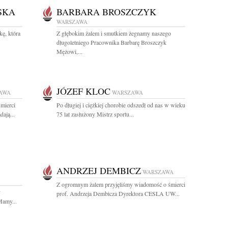
SKA
BARBARA BROSZCZYK
WARSZAWA
ę, która
Z głębokim żalem i smutkiem żegnamy naszego
długoletniego Pracownika Barbarę Broszczyk
Mężowi,...
JÓZEF KLOC
AWA
WARSZAWA
mierci
Po długiej i ciężkiej chorobie odszedł od nas w wieku
ają...
75 lat zasłużony Mistrz sportu...
ANDRZEJ DEMBICZ
WARSZAWA
Z ogromnym żalem przyjęliśmy wiadomość o śmierci
y
prof. Andrzeja Dembicza Dyrektora CESLA UW...
Mamy...