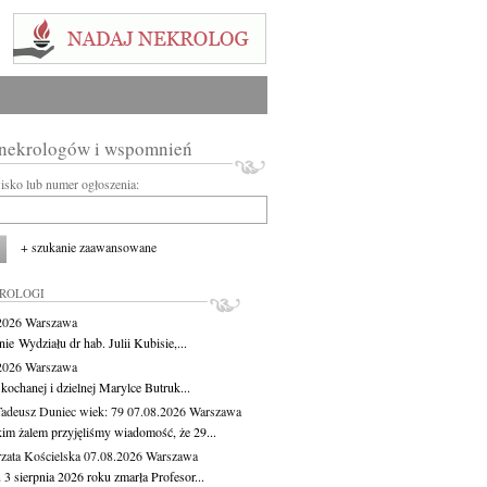
 nekrologów i wspomnień
wisko lub numer ogłoszenia:
+ szukanie zaawansowane
KROLOGI
.2026
Warszawa
ie Wydziału dr hab. Julii Kubisie,...
.2026
Warszawa
kochanej i dzielnej Marylce Butruk...
Tadeusz Duniec
wiek: 79
07.08.2026
Warszawa
kim żalem przyjęliśmy wiadomość, że 29...
zata Kościelska
07.08.2026
Warszawa
3 sierpnia 2026 roku zmarła Profesor...