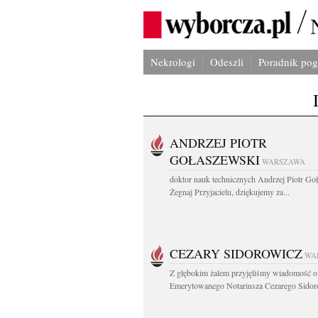
Nekrologi
Odeszli
Poradnik po
ANDRZEJ PIOTR
GOŁASZEWSKI
WARSZAWA
doktor nauk technicznych Andrzej Piotr Go
Żegnaj Przyjacielu, dziękujemy za...
CEZARY SIDOROWICZ
WA
Z głębokim żalem przyjęliśmy wiadomość o
Emerytowanego Notariusza Cezarego Sidoro