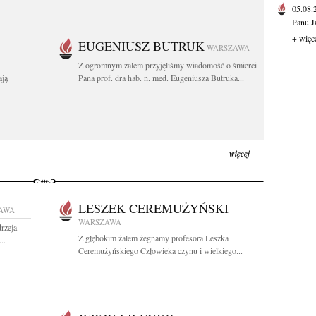
05.08
Panu J
+ więc
EUGENIUSZ BUTRUK
WARSZAWA
Z ogromnym żalem przyjęliśmy wiadomość o śmierci
ają
Pana prof. dra hab. n. med. Eugeniusza Butruka...
więcej
LESZEK CEREMUŻYŃSKI
AWA
WARSZAWA
rzeja
Z głębokim żalem żegnamy profesora Leszka
..
Ceremużyńskiego Człowieka czynu i wielkiego...