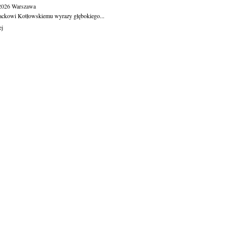
.2026
Warszawa
ackowi Kotłowskiemu wyrazy głębokiego...
ej