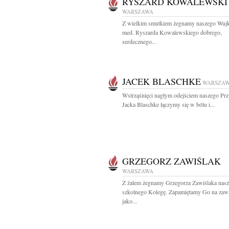
RYSZARD KOWALEWSKI
WARSZAWA
Z wielkim smutkiem żegnamy naszego Wujk
med. Ryszarda Kowalewskiego dobrego,
serdecznego...
JACEK BLASCHKE
WARSZA
Wstrząśnięci nagłym odejściem naszego Przy
Jacka Blaschke łączymy się w bólu i...
GRZEGORZ ZAWIŚLAK
WARSZAWA
Z żalem żegnamy Grzegorza Zawiślaka nas
szkolnego Kolegę. Zapamiętamy Go na zaw
jako...