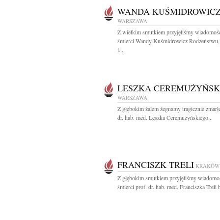
WANDA KUŚMIDROWIC
WARSZAWA
Z wielkim smutkiem przyjęliśmy wiadomoś
śmierci Wandy Kuśmidrowicz Rodzeństwu
i...
LESZKA CEREMUŻYŃSK
WARSZAWA
Z głębokim żalem żegnamy tragicznie zmarł
dr. hab. med. Leszka Ceremużyńskiego...
FRANCISZK TRELI
KRAKÓW
Z głębokim smutkiem przyjęliśmy wiadomo
śmierci prof. dr. hab. med. Franciszka Treli 