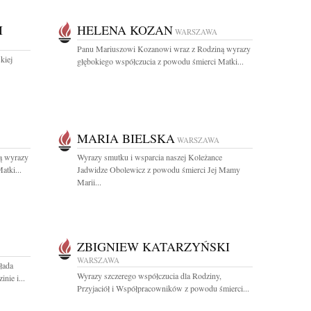
I
HELENA KOZAN
WARSZAWA
Panu Mariuszowi Kozanowi wraz z Rodziną wyrazy
kiej
głębokiego współczucia z powodu śmierci Matki...
MARIA BIELSKA
WARSZAWA
ą wyrazy
Wyrazy smutku i wsparcia naszej Koleżance
atki...
Jadwidze Obolewicz z powodu śmierci Jej Mamy
Marii...
ZBIGNIEW KATARZYŃSKI
WARSZAWA
łada
Wyrazy szczerego współczucia dla Rodziny,
nie i...
Przyjaciół i Współpracowników z powodu śmierci...