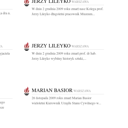
JERZY LILEYKO
WARSZAWA
W dniu 2 grudnia 2009 roku zmarł nasz Kolega prof.
a dra n.
Jerzy Lileyko długoletni pracownik Muzeum...
JERZY LILEYKO
WA
WARSZAWA
jaciela
W dniu 2 grudnia 2009 roku zmarł prof. dr hab.
Jerzy Lileyko wybitny historyk sztuki,...
MARIAN BASIOR
WARSZAWA
26 listopada 2009 roku zmarł Marian Basior
zego
wieloletni Kierownik Urzędu Stanu Cywilnego w...
sze