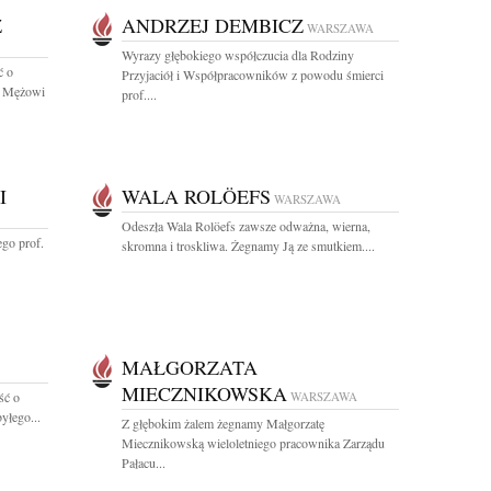
Z
ANDRZEJ DEMBICZ
WARSZAWA
Wyrazy głębokiego współczucia dla Rodziny
ć o
Przyjaciół i Współpracowników z powodu śmierci
, Mężowi
prof....
I
WALA ROLÖEFS
WARSZAWA
Odeszła Wala Rolöefs zawsze odważna, wierna,
ego prof.
skromna i troskliwa. Żegnamy Ją ze smutkiem....
MAŁGORZATA
MIECZNIKOWSKA
ść o
WARSZAWA
byłego...
Z głębokim żalem żegnamy Małgorzatę
Miecznikowską wieloletniego pracownika Zarządu
Pałacu...