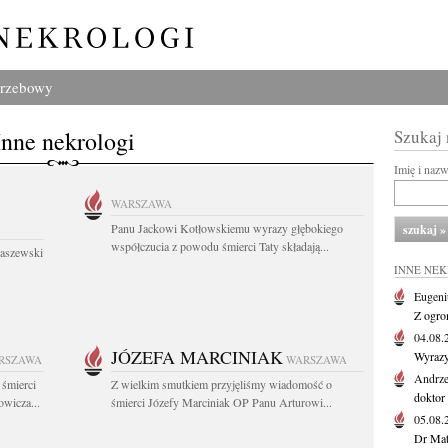
grzebowy
Inne nekrologi
Szukaj
Imię i naz
WARSZAWA
Panu Jackowi Kotłowskiemu wyrazy głębokiego
współczucia z powodu śmierci Taty składają...
łaszewski
INNE NE
Eugeni
Z ogro
04.08
JÓZEFA MARCINIAK
Wyrazy
RSZAWA
WARSZAWA
Andrze
 śmierci
Z wielkim smutkiem przyjęliśmy wiadomość o
doktor 
wicza...
śmierci Józefy Marciniak OP Panu Arturowi...
05.08
Dr Maty