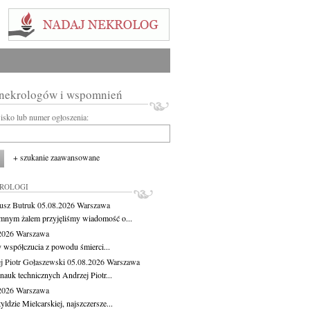
 nekrologów i wspomnień
wisko lub numer ogłoszenia:
+ szukanie zaawansowane
KROLOGI
usz Butruk
05.08.2026
Warszawa
mnym żalem przyjęliśmy wiadomość o...
.2026
Warszawa
 współczucia z powodu śmierci...
j Piotr Gołaszewski
05.08.2026
Warszawa
nauk technicznych Andrzej Piotr...
.2026
Warszawa
ldzie Mielcarskiej, najszczersze...