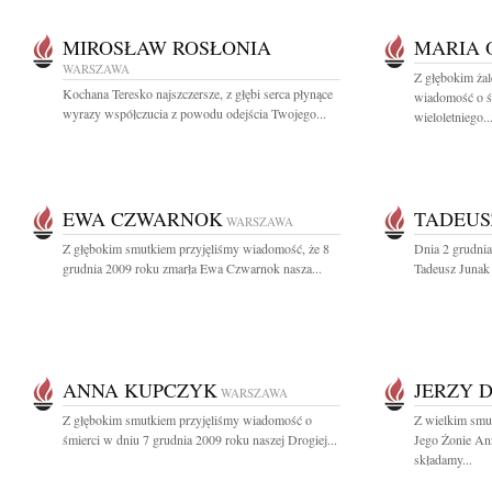
MIROSŁAW ROSŁONIA
MARIA 
WARSZAWA
Z głębokim żal
Kochana Teresko najszczersze, z głębi serca płynące
wiadomość o ś
wyrazy współczucia z powodu odejścia Twojego...
wieloletniego..
EWA CZWARNOK
TADEUS
WARSZAWA
Z głębokim smutkiem przyjęliśmy wiadomość, że 8
Dnia 2 grudnia
grudnia 2009 roku zmarła Ewa Czwarnok nasza...
Tadeusz Junak w
ANNA KUPCZYK
JERZY 
WARSZAWA
Z głębokim smutkiem przyjęliśmy wiadomość o
Z wielkim smu
śmierci w dniu 7 grudnia 2009 roku naszej Drogiej...
Jego Żonie An
składamy...