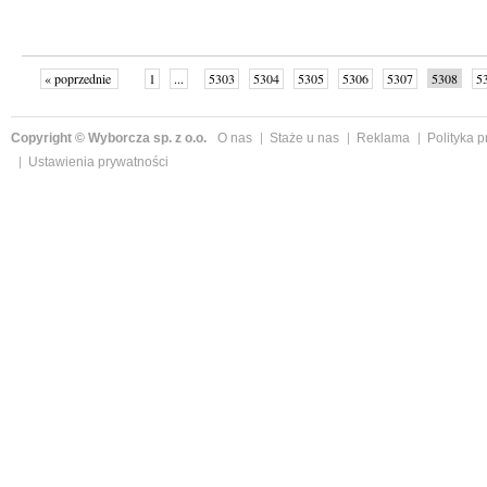
« poprzednie
1
...
5303
5304
5305
5306
5307
5308
5
...
5355
następne »
Copyright © Wyborcza sp. z o.o.
O nas
Staże u nas
Reklama
Polityka 
Ustawienia prywatności