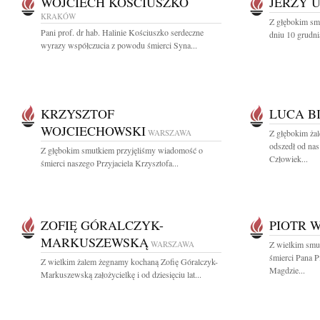
WOJCIECH KOŚCIUSZKO
JERZY 
KRAKÓW
Z głębokim sm
Pani prof. dr hab. Halinie Kościuszko serdeczne
dniu 10 grudni
wyrazy współczucia z powodu śmierci Syna...
KRZYSZTOF
LUCA B
WOJCIECHOWSKI
WARSZAWA
Z głębokim ża
odszedł od nas
Z głębokim smutkiem przyjęliśmy wiadomość o
Człowiek...
śmierci naszego Przyjaciela Krzysztofa...
ZOFIĘ GÓRALCZYK-
PIOTR 
MARKUSZEWSKĄ
WARSZAWA
Z wielkim smu
śmierci Pana P
Z wielkim żalem żegnamy kochaną Zofię Góralczyk-
Magdzie...
Markuszewską założycielkę i od dziesięciu lat...