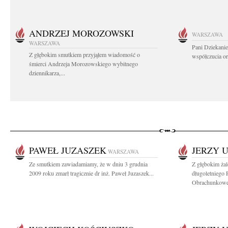
ANDRZEJ MOROZOWSKI
WARSZAWA
WARSZAWA
Pani Dziekanie
Z głębokim smutkiem przyjąłem wiadomość o
współczucia or
śmierci Andrzeja Morozowskiego wybitnego
dziennikarza,...
PAWEŁ JUZASZEK
JERZY 
WARSZAWA
Ze smutkiem zawiadamiamy, że w dniu 3 grudnia
Z głębokim ża
2009 roku zmarł tragicznie dr inż. Paweł Juzaszek...
długoletniego 
Obrachunkowej