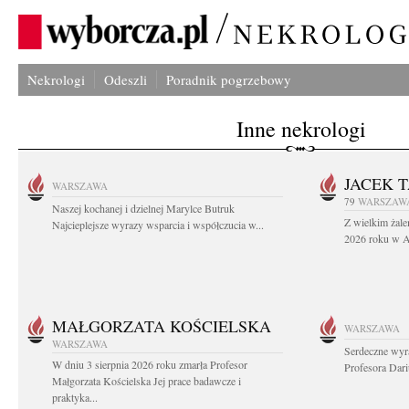
Nekrologi
Odeszli
Poradnik pogrzebowy
Inne nekrologi
JACEK 
WARSZAWA
79
WARSZAW
Naszej kochanej i dzielnej Marylce Butruk
Z wielkim żale
Najcieplejsze wyrazy wsparcia i współczucia w...
2026 roku w Au
MAŁGORZATA KOŚCIELSKA
WARSZAWA
WARSZAWA
Serdeczne wyr
W dniu 3 sierpnia 2026 roku zmarła Profesor
Profesora Dar
Małgorzata Kościelska Jej prace badawcze i
praktyka...