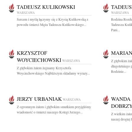
TADEUSZ KULIKOWSKI
TADEUS
WARSZAWA
WARSZAWA
Sercem i myślą łączymy się z Krysią Kulikowską z
Rodzina Rozde
powodu śmierci Męża Tadeusza Kulikowskiego...
Tadeusza Kulik
Pani...
KRZYSZTOF
MARIAN
WOYCIECHOWSKI
WARSZAWA
Z głębokim ża
długoletniego
Z głębokim żalem żegnamy Krzysztofa
Rodzinie...
Woyciechowskiego Najbliższym składamy wyrazy...
JERZY URBANIAK
WANDA 
WARSZAWA
DOBRZ
Z ogromnym żalem i głębokim smutkiem przyjęliśmy
wiadomość o śmierci naszego Kolegi Jerzego...
Z wielkim żal
naszej drogiej