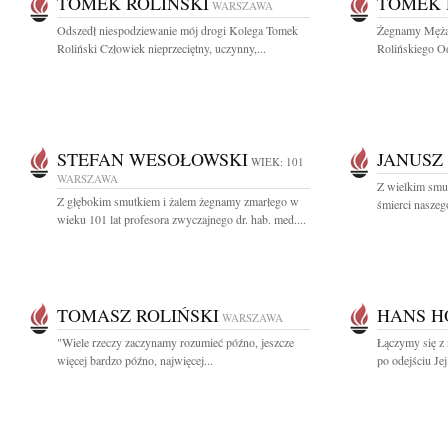
TOMEK ROLIŃSKI
TOMEK 
WARSZAWA
Odszedł niespodziewanie mój drogi Kolega Tomek
Żegnamy Męża 
Roliński Człowiek nieprzeciętny, uczynny,...
Rolińskiego Od
STEFAN WESOŁOWSKI
JANUSZ 
WIEK: 101
WARSZAWA
Z wielkim smu
Z głębokim smutkiem i żalem żegnamy zmarłego w
śmierci naszego
wieku 101 lat profesora zwyczajnego dr. hab. med....
TOMASZ ROLIŃSKI
HANS H
WARSZAWA
"Wiele rzeczy zaczynamy rozumieć późno, jeszcze
Łączymy się z 
więcej bardzo późno, najwięcej...
po odejściu Je