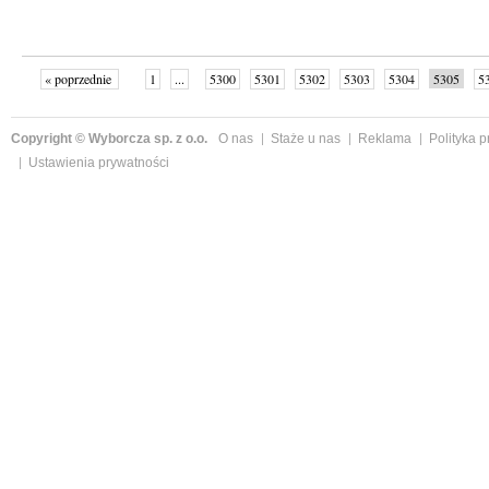
« poprzednie
1
...
5300
5301
5302
5303
5304
5305
5
...
5355
następne »
Copyright © Wyborcza sp. z o.o.
O nas
Staże u nas
Reklama
Polityka 
Ustawienia prywatności