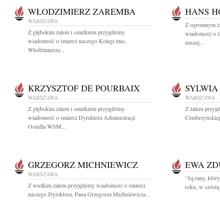
WŁODZIMIERZ ZAREMBA
HANS H
WARSZAWA
Z ogromnym ża
Z głębokim żalem i smutkiem przyjęliśmy
wiadomość o ś
wiadomość o śmierci naszego Kolegi mec.
naszej...
Włodzimierza...
KRZYSZTOF DE POURBAIX
SYLWIA
WARSZAWA
WARSZAWA
Z głębokim żalem i smutkiem przyjęliśmy
Z żalem przyję
wiadomość o śmierci Dyrektora Administracji
Cembrzyńskiej 
Osiedla WSM...
GRZEGORZ MICHNIEWICZ
EWA ZD
WARSZAWA
"Są rany, któr
Z wielkim żalem przyjęliśmy wiadomość o śmierci
roku, w szóstą 
naszego Dyrektora, Pana Grzegorza Michniewicza...