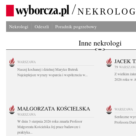
Nekrologi
Odeszli
Poradnik pogrzebowy
Inne nekrologi
JACEK 
WARSZAWA
79
WARSZAW
Naszej kochanej i dzielnej Marylce Butruk
Z wielkim żale
Najcieplejsze wyrazy wsparcia i współczucia w...
2026 roku w Au
MAŁGORZATA KOŚCIELSKA
WARSZAWA
WARSZAWA
Serdeczne wyr
W dniu 3 sierpnia 2026 roku zmarła Profesor
Profesora Dar
Małgorzata Kościelska Jej prace badawcze i
praktyka...