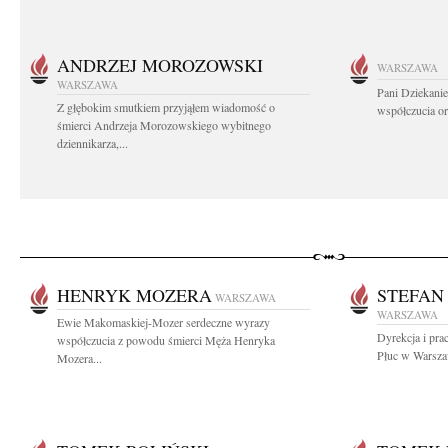
ANDRZEJ MOROZOWSKI
WARSZAWA
WARSZAWA
Pani Dziekanie
Z głębokim smutkiem przyjąłem wiadomość o
współczucia or
śmierci Andrzeja Morozowskiego wybitnego
dziennikarza,...
HENRYK MOZERA
STEFAN
WARSZAWA
WARSZAWA
Ewie Makomaskiej-Mozer serdeczne wyrazy
Dyrekcja i pra
współczucia z powodu śmierci Męża Henryka
Płuc w Warszaw
Mozera...