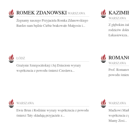
ROMEK ZDANOWSKI
KAZIMI
WARSZAWA
WARSZAWA
Żegnamy naszego Przyjaciela Romka Zdanowskiego
Z głębokim ża
Bardzo nam będzie Ciebie brakowało Małgosiu i...
rodziców dokt
Łukasiewicza..
ROMAN
ŁÓDŹ
WARSZAWA
Grażynie Szurgocińskiej i Jej Dzieciom wyrazy
Prof. Romanow
współczucia z powodu śmierci Czesława...
powodu śmierci
WARSZAWA
WARSZAWA
Ewie Brun i Rodzinie wyrazy współczucia z powodu
Maćkowi Mark
śmierci Taty składają przyjaciele z...
współczucia z 
Mamy Zosi...