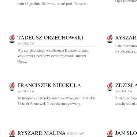
Ojca koleżance 
dniu 18 grudnia 2010 roku zmarł prof. Tomasz...
TADEUSZ ORZECHOWSKI
RYSZAR
WROCŁAW
Panu Marcinow
Wyrazy głębokiego współczucia Koledze dr. med.
współczucia z 
Wiktorowi Orzechowskiemu z powodu śmierci
Ojca...
FRANCISZEK NIECKULA
ZDZISŁ
WROCŁAW
WROCŁAW
16 listopada 2010 roku zmarł we Wrocławiu w wieku
Śmierć Zdzisła
73 lat dr Franciszek Nieckula emerytowany...
straciłyście u
RYSZARD MALINA
JAN SŁ
WROCŁAW