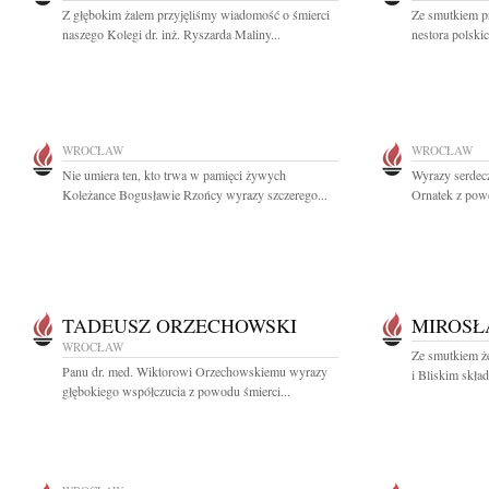
Z głębokim żalem przyjęliśmy wiadomość o śmierci
Ze smutkiem p
naszego Kolegi dr. inż. Ryszarda Maliny...
nestora polski
WROCŁAW
WROCŁAW
Nie umiera ten, kto trwa w pamięci żywych
Wyrazy serdec
Koleżance Bogusławie Rzońcy wyrazy szczerego...
Ornatek z pow
TADEUSZ ORZECHOWSKI
MIROSŁ
WROCŁAW
Ze smutkiem ż
Panu dr. med. Wiktorowi Orzechowskiemu wyrazy
i Bliskim skła
głębokiego współczucia z powodu śmierci...