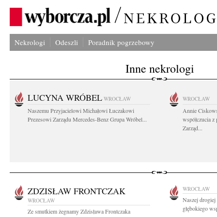
Nekrologi
Odeszli
Poradnik pogrzebowy
Inne nekrologi
LUCYNA WRÓBEL
WROCŁAW
WROCŁAW
Naszemu Przyjacielowi Michałowi Łuczakowi
Annie Ciskows
Prezesowi Zarządu Mercedes-Benz Grupa Wróbel...
współczucia z
Zarząd...
ZDZISŁAW FRONTCZAK
WROCŁAW
Naszej drogie
WROCŁAW
głębokiego wsp
Ze smutkiem żegnamy Zdzisława Frontczaka