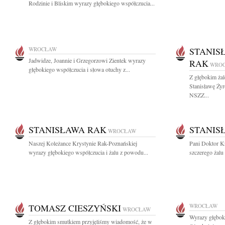
Rodzinie i Bliskim wyrazy głębokiego współczucia...
WROCŁAW
STANIS
Jadwidze, Joannie i Grzegorzowi Zientek wyrazy
RAK
WRO
głębokiego współczucia i słowa otuchy z...
Z głębokim ża
Stanisławę Ży
NSZZ...
STANISŁAWA RAK
STANIS
WROCŁAW
Naszej Koleżance Krystynie Rak-Poznańskiej
Pani Doktor K
wyrazy głębokiego współczucia i żalu z powodu...
szczerego żalu 
TOMASZ CIESZYŃSKI
WROCŁAW
WROCŁAW
Wyrazy głębok
Z głębokim smutkiem przyjęliśmy wiadomość, że w