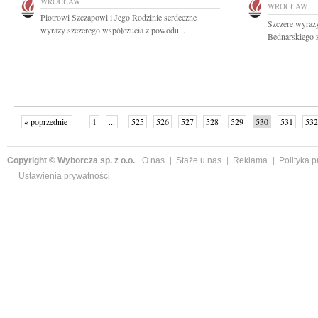
WROCŁAW
WROCŁAW
Piotrowi Szczapowi i Jego Rodzinie serdeczne
Szczere wyrazy
wyrazy szczerego współczucia z powodu...
Bednarskiego 
« poprzednie
1
...
525
526
527
528
529
530
531
532
następne »
Copyright © Wyborcza sp. z o.o.
O nas
Staże u nas
Reklama
Polityka 
Ustawienia prywatności