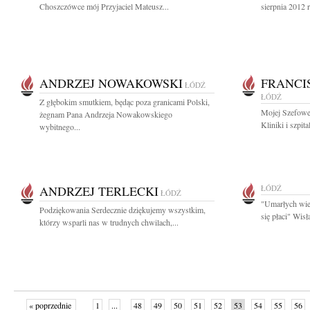
Choszczówce mój Przyjaciel Mateusz...
sierpnia 2012 
ANDRZEJ NOWAKOWSKI
FRANCI
ŁÓDŹ
ŁÓDŹ
Z głębokim smutkiem, będąc poza granicami Polski,
Mojej Szefowe
żegnam Pana Andrzeja Nowakowskiego
Kliniki i szpita
wybitnego...
ANDRZEJ TERLECKI
ŁÓDŹ
ŁÓDŹ
"Umarłych wie
Podziękowania Serdecznie dziękujemy wszystkim,
się płaci" Wis
którzy wsparli nas w trudnych chwilach,...
« poprzednie
1
...
48
49
50
51
52
53
54
55
56