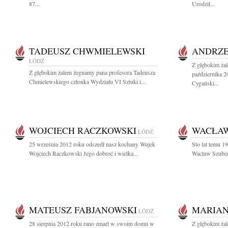
87...
Urodził...
TADEUSZ CHWMIELEWSKI
ANDRZE
ŁÓDŹ
Z głębokim ża
Z głębokim żalem żegnamy pana profesora Tadeusza
października 2
Chmielewskiego członka Wydziału VI Sztuki i...
Cygański...
WOJCIECH RACZKOWSKI
WACŁAW
ŁÓDŹ
25 września 2012 roku odszedł nasz kochany Wujek
Sto lat temu 1
Wojciech Raczkowski Jego dobroć i wielka...
Wacław Szubert
MATEUSZ FABJANOWSKI
MARIAN
ŁÓDŹ
28 sierpnia 2012 roku rano zmarł w swoim domu w
Z głębokim ża