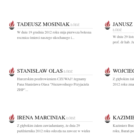
TADEUSZ MOSINIAK
JANUSZ
ŁÓDŹ
ŁÓDŹ
W dniu 19 grudnia 2012 roku mija pierwsza bolesna
W dniu 29 list
rocznica śmierci naszego ukochanego i...
prof. dr hab. 
STANISŁAW OLAS
WOJCIE
ŁÓDŹ
Harcerskim pozdrowieniem CZUWAJ! żegnamy
Z głębokim żal
Pana Stanisława Olasa "Niezawodnego Przyjaciela
2012 roku zmar
ZHP"...
IRENA MARCINIAK
KAZIMI
ŁÓDŹ
Z głębokim żalem zawiadamiamy, że dnia 29
Kazimierz Bur
października 2012 roku odeszła na zawsze w wieku
roku, Barań p