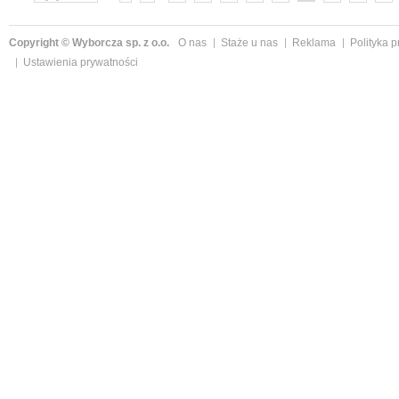
»
Copyright © Wyborcza sp. z o.o.
O nas
Staże u nas
Reklama
Polityka 
Ustawienia prywatności