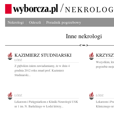
Nekrologi
Odeszli
Poradnik pogrzebowy
Inne nekrologi
KAZIMIERZ STUDNIARSKI
KRZYSZ
ŁÓDŹ
Wszystkim, któ
Z głębokim żalem zawiadamiamy, że w dniu 4
pogrzebie moje
grudnia 2012 roku zmarł prof. Kazimierz
Studniarski...
ŁÓDŹ
ŁÓDŹ
Lekarzom i Pielęgniarkom z Kliniki Neurologii USK
Lekarzom i Pr
nr 1 im. N. Barlickiego w Łodzi którzy...
Klinicznego nr