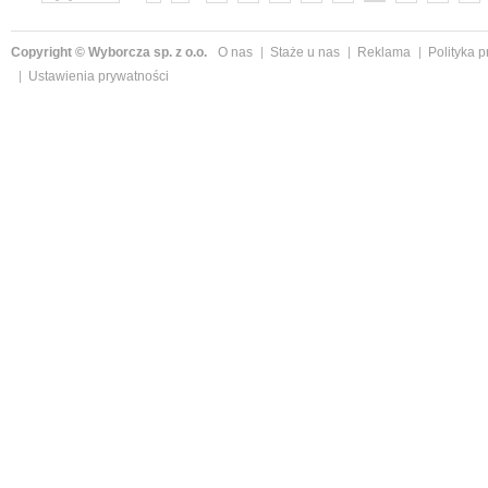
»
Copyright © Wyborcza sp. z o.o.
O nas
Staże u nas
Reklama
Polityka 
Ustawienia prywatności