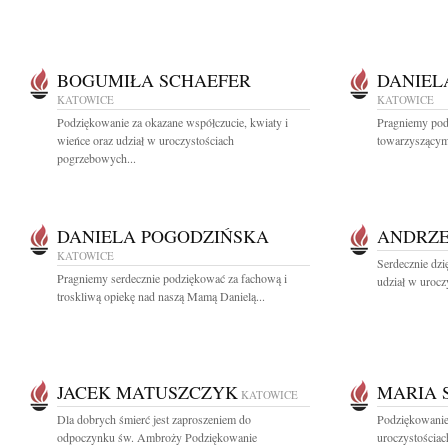
BOGUMIŁA SCHAEFER
DANIEL
KATOWICE
KATOWICE
Podziękowanie za okazane współczucie, kwiaty i
Pragniemy po
wieńce oraz udział w uroczystościach
towarzyszącym 
pogrzebowych...
DANIELA POGODZIŃSKA
ANDRZE
KATOWICE
Serdecznie dzi
Pragniemy serdecznie podziękować za fachową i
udział w urocz
troskliwą opiekę nad naszą Mamą Danielą...
JACEK MATUSZCZYK
MARIA 
KATOWICE
Dla dobrych śmierć jest zaproszeniem do
Podziękowanie 
odpoczynku św. Ambroży Podziękowanie
uroczystościac