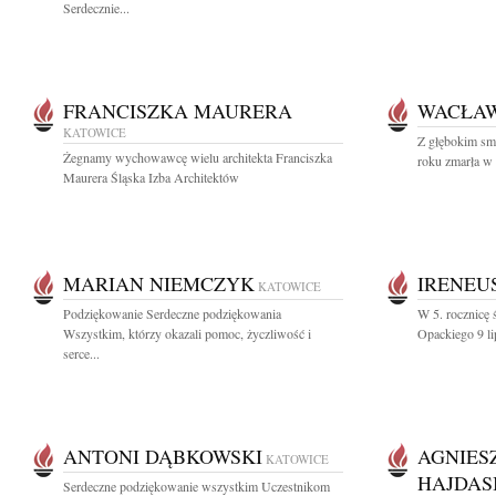
Serdecznie...
FRANCISZKA MAURERA
WACŁAW
KATOWICE
Z głębokim sm
Żegnamy wychowawcę wielu architekta Franciszka
roku zmarła w
Maurera Śląska Izba Architektów
MARIAN NIEMCZYK
IRENEU
KATOWICE
Podziękowanie Serdeczne podziękowania
W 5. rocznicę ś
Wszystkim, którzy okazali pomoc, życzliwość i
Opackiego 9 li
serce...
ANTONI DĄBKOWSKI
AGNIES
KATOWICE
HAJDAS
Serdeczne podziękowanie wszystkim Uczestnikom