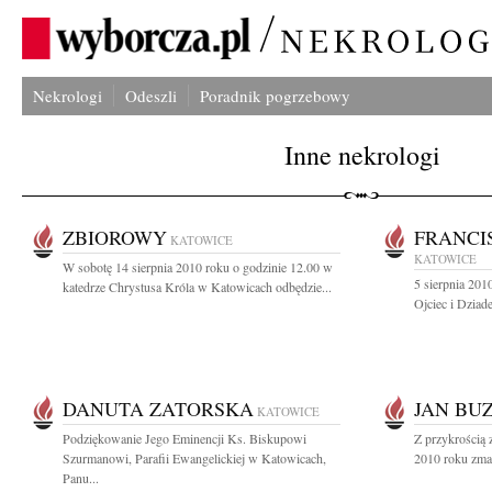
Nekrologi
Odeszli
Poradnik pogrzebowy
Inne nekrologi
ZBIOROWY
FRANCI
KATOWICE
KATOWICE
W sobotę 14 sierpnia 2010 roku o godzinie 12.00 w
5 sierpnia 201
katedrze Chrystusa Króla w Katowicach odbędzie...
Ojciec i Dziad
DANUTA ZATORSKA
JAN BU
KATOWICE
Podziękowanie Jego Eminencji Ks. Biskupowi
Z przykrością 
Szurmanowi, Parafii Ewangelickiej w Katowicach,
2010 roku zmarł
Panu...