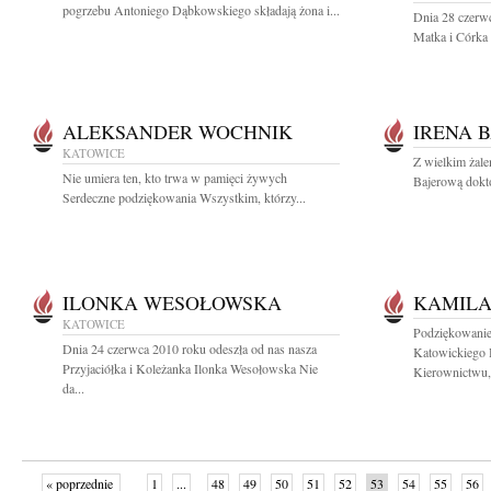
pogrzebu Antoniego Dąbkowskiego składają żona i...
Dnia 28 czerw
Matka i Córka 
ALEKSANDER WOCHNIK
IRENA 
KATOWICE
Z wielkim żale
Nie umiera ten, kto trwa w pamięci żywych
Bajerową dokto
Serdeczne podziękowania Wszystkim, którzy...
ILONKA WESOŁOWSKA
KAMILA
KATOWICE
Podziękowanie
Dnia 24 czerwca 2010 roku odeszła od nas nasza
Katowickiego
Przyjaciółka i Koleżanka Ilonka Wesołowska Nie
Kierownictwu,.
da...
« poprzednie
1
...
48
49
50
51
52
53
54
55
56