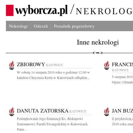
Nekrologi
Odeszli
Poradnik pogrzebowy
Inne nekrologi
ZBIOROWY
FRANCI
KATOWICE
KATOWICE
W sobotę 14 sierpnia 2010 roku o godzinie 12.00 w
5 sierpnia 201
katedrze Chrystusa Króla w Katowicach odbędzie...
Ojciec i Dziad
DANUTA ZATORSKA
JAN BU
KATOWICE
Podziękowanie Jego Eminencji Ks. Biskupowi
Z przykrością 
Szurmanowi, Parafii Ewangelickiej w Katowicach,
2010 roku zmarł
Panu...