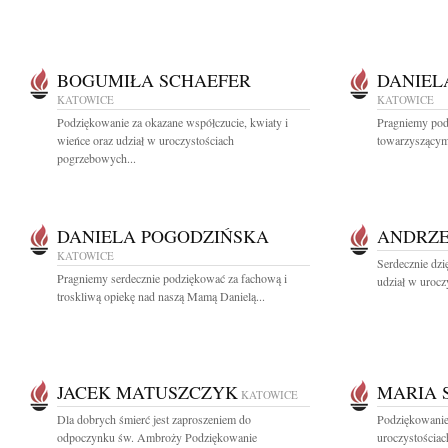
BOGUMIŁA SCHAEFER
DANIEL
KATOWICE
KATOWICE
Podziękowanie za okazane współczucie, kwiaty i
Pragniemy po
wieńce oraz udział w uroczystościach
towarzyszącym 
pogrzebowych...
DANIELA POGODZIŃSKA
ANDRZE
KATOWICE
Serdecznie dzi
Pragniemy serdecznie podziękować za fachową i
udział w urocz
troskliwą opiekę nad naszą Mamą Danielą...
JACEK MATUSZCZYK
MARIA 
KATOWICE
Dla dobrych śmierć jest zaproszeniem do
Podziękowanie 
odpoczynku św. Ambroży Podziękowanie
uroczystościac