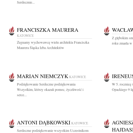
Serdecznie...
FRANCISZKA MAURERA
WACŁAW
KATOWICE
Z głębokim sm
Żegnamy wychowawcę wielu architekta Franciszka
roku zmarła w
Maurera Śląska Izba Architektów
MARIAN NIEMCZYK
IRENEU
KATOWICE
Podziękowanie Serdeczne podziękowania
W 5. rocznicę ś
Wszystkim, którzy okazali pomoc, życzliwość i
Opackiego 9 li
serce...
ANTONI DĄBKOWSKI
AGNIES
KATOWICE
HAJDAS
Serdeczne podziękowanie wszystkim Uczestnikom