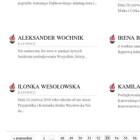
pogrzebu Antoniego Dąbkowskiego składają żona i...
Dnia 28 czerw
Matka i Córka 
ALEKSANDER WOCHNIK
IRENA 
KATOWICE
Z wielkim żale
Nie umiera ten, kto trwa w pamięci żywych
Bajerową dokto
Serdeczne podziękowania Wszystkim, którzy...
ILONKA WESOŁOWSKA
KAMILA
KATOWICE
Podziękowanie
Dnia 24 czerwca 2010 roku odeszła od nas nasza
Katowickiego
Przyjaciółka i Koleżanka Ilonka Wesołowska Nie
Kierownictwu,.
da...
« poprzednie
1
...
48
49
50
51
52
53
54
55
56