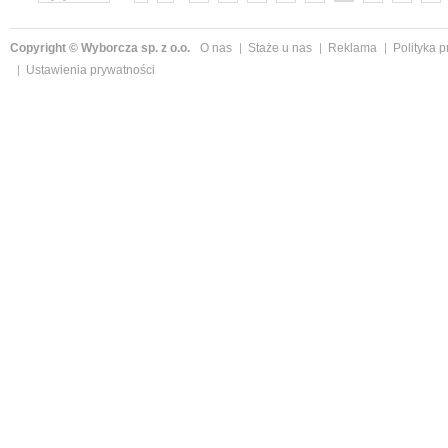
»
Copyright © Wyborcza sp. z o.o.
O nas
Staże u nas
Reklama
Polityka 
Ustawienia prywatności