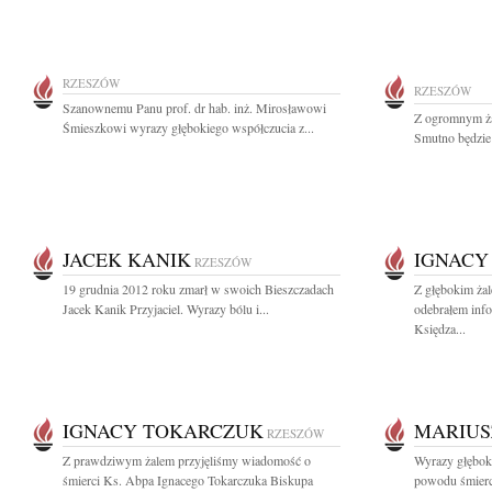
RZESZÓW
RZESZÓW
Szanownemu Panu prof. dr hab. inż. Mirosławowi
Z ogromnym ża
Śmieszkowi wyrazy głębokiego współczucia z...
Smutno będzie 
JACEK KANIK
IGNACY
RZESZÓW
19 grudnia 2012 roku zmarł w swoich Bieszczadach
Z głębokim ża
Jacek Kanik Przyjaciel. Wyrazy bólu i...
odebrałem info
Księdza...
IGNACY TOKARCZUK
MARIUS
RZESZÓW
Z prawdziwym żalem przyjęliśmy wiadomość o
Wyrazy głęboki
śmierci Ks. Abpa Ignacego Tokarczuka Biskupa
powodu śmierc