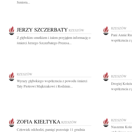
Seniora...
JERZY SZCZERBATY
RZESZÓW
RZESZÓW
Pani Annie Rus
Z głębokim smutkiem i żalem przyjąłem informację o
współczucia z
śmierci Jerzego Szczerbatego Prezesa...
RZESZÓW
RZESZÓW
Wyrazy głębokiego współczucia z powodu śmierci
Drogiej Koleż
Taty Piotrowi Majkrzakowi i Rodzinie...
współczucia z 
ZOFIA KIEŁTYKA
RZESZÓW
RZESZÓW
Naszemu Kole
Człowiek odchodzi, pamięć pozostaje 11 grudnia