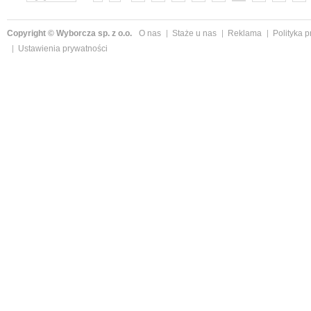
»
Copyright © Wyborcza sp. z o.o.
O nas
Staże u nas
Reklama
Polityka 
Ustawienia prywatności