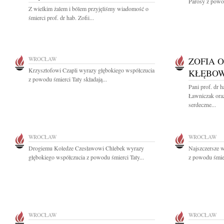
Parosy z powod
Z wielkim żalem i bólem przyjęliśmy wiadomość o
śmierci prof. dr hab. Zofii...
WROCŁAW
ZOFIA 
Krzysztofowi Czapli wyrazy głębokiego współczucia
KŁĘBO
z powodu śmierci Taty składają...
Pani prof. dr 
Ławniczak ora
serdeczne...
WROCŁAW
WROCŁAW
Drogiemu Koledze Czesławowi Chlebek wyrazy
Najszczersze w
głębokiego współczucia z powodu śmierci Taty...
z powodu śmier
WROCŁAW
WROCŁAW