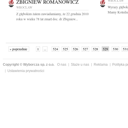
ZBIGNIEW ROMANOWICZ
WROCŁAW
Wyrazy głębok
WROCŁAW
Mamy Koledze 
Z głębokim żalem zawiadamiamy, że 22 grudnia 2010
roku w wieku 78 lat zmarł doc. dr Zbigniew...
« poprzednie
1
...
524
525
526
527
528
529
530
531
następne »
Copyright © Wyborcza sp. z o.o.
O nas
Staże u nas
Reklama
Polityka 
Ustawienia prywatności