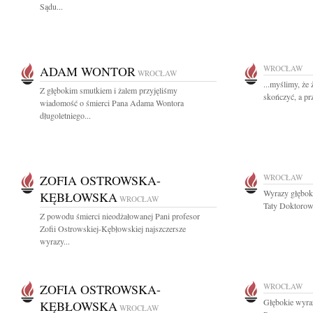
Sądu...
ADAM WONTOR
WROCŁAW
WROCŁAW
...myślimy, że
Z głębokim smutkiem i żalem przyjęliśmy
skończyć, a prze
wiadomość o śmierci Pana Adama Wontora
długoletniego...
ZOFIA OSTROWSKA-
WROCŁAW
Wyrazy głębok
KĘBŁOWSKA
WROCŁAW
Taty Doktorow
Z powodu śmierci nieodżałowanej Pani profesor
Zofii Ostrowskiej-Kębłowskiej najszczersze
wyrazy...
ZOFIA OSTROWSKA-
WROCŁAW
Głębokie wyra
KĘBŁOWSKA
WROCŁAW