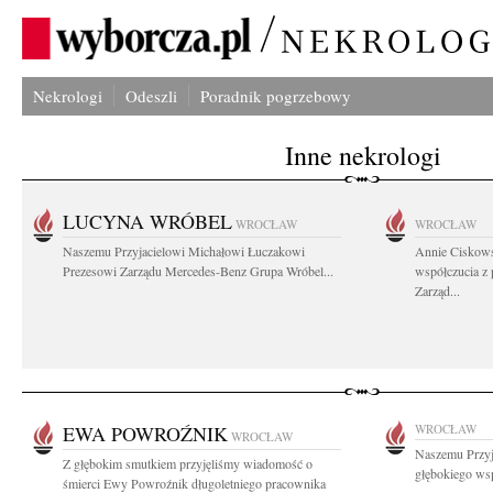
Nekrologi
Odeszli
Poradnik pogrzebowy
Inne nekrologi
LUCYNA WRÓBEL
WROCŁAW
WROCŁAW
Naszemu Przyjacielowi Michałowi Łuczakowi
Annie Ciskows
Prezesowi Zarządu Mercedes-Benz Grupa Wróbel...
współczucia z
Zarząd...
EWA POWROŹNIK
WROCŁAW
WROCŁAW
Naszemu Przy
Z głębokim smutkiem przyjęliśmy wiadomość o
głębokiego wsp
śmierci Ewy Powroźnik długoletniego pracownika