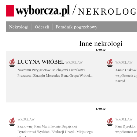
Nekrologi
Odeszli
Poradnik pogrzebowy
Inne nekrologi
LUCYNA WRÓBEL
WROCŁAW
WROCŁAW
Naszemu Przyjacielowi Michałowi Łuczakowi
Annie Ciskows
Prezesowi Zarządu Mercedes-Benz Grupa Wróbel...
współczucia z
Zarząd...
WROCŁAW
WROCŁAW
Szanownej Pani Marii Iwonie Bugajskiej
Pani Dyrektor
Dyrektorowi Wydziału Edukacji Urzędu Miejskiego
współczucia or