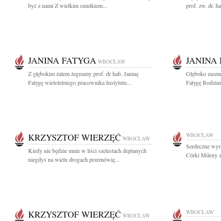
być z nami Z wielkim smutkiem...
prof. zw. dr. h
JANINA FATYGA
JANINA
WROCŁAW
Z głębokim żalem żegnamy prof. dr hab. Janinę
Głęboko zasmuc
Fatygę wieloletniego pracownika Instytutu...
Fatygę Rodzini
KRZYSZTOF WIERZĘĆ
WROCŁAW
WROCŁAW
Serdeczne wyr
Kiedy nie będzie mnie w liści szelestach deptanych
Córki Mileny s
niegdyś na wielu drogach przemówię...
KRZYSZTOF WIERZĘĆ
WROCŁAW
WROCŁAW