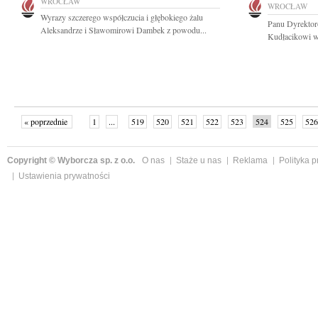
WROCŁAW
WROCŁAW
Wyrazy szczerego współczucia i głębokiego żalu
Panu Dyrektor
Aleksandrze i Sławomirowi Dambek z powodu...
Kudłacikowi wy
« poprzednie
1
...
519
520
521
522
523
524
525
526
następne »
Copyright © Wyborcza sp. z o.o.
O nas
Staże u nas
Reklama
Polityka 
Ustawienia prywatności