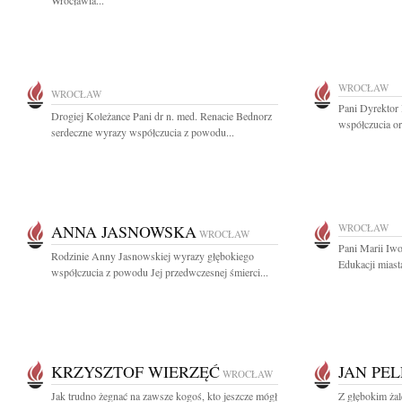
Wrocławia...
WROCŁAW
WROCŁAW
Pani Dyrektor
Drogiej Koleżance Pani dr n. med. Renacie Bednorz
współczucia or
serdeczne wyrazy współczucia z powodu...
ANNA JASNOWSKA
WROCŁAW
WROCŁAW
Pani Marii Iw
Rodzinie Anny Jasnowskiej wyrazy głębokiego
Edukacji miast
współczucia z powodu Jej przedwczesnej śmierci...
KRZYSZTOF WIERZĘĆ
JAN PE
WROCŁAW
Jak trudno żegnać na zawsze kogoś, kto jeszcze mógł
Z głębokim ża