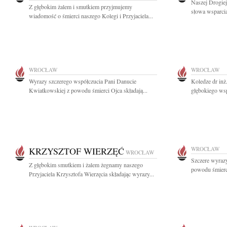
Naszej Drogie
Z głębokim żalem i smutkiem przyjmujemy
słowa wsparcia
wiadomość o śmierci naszego Kolegi i Przyjaciela...
WROCŁAW
WROCŁAW
Wyrazy szczerego współczucia Pani Danucie
Koledze dr in
Kwiatkowskiej z powodu śmierci Ojca składają...
głębokiego wsp
KRZYSZTOF WIERZĘĆ
WROCŁAW
WROCŁAW
Szczere wyrazy
Z głębokim smutkiem i żalem żegnamy naszego
powodu śmierci
Przyjaciela Krzysztofa Wierzęcia składając wyrazy...