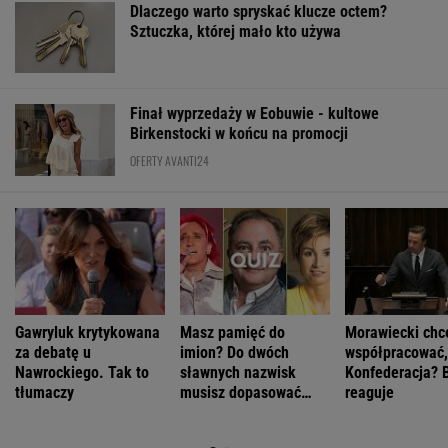
Dlaczego warto spryskać klucze octem?
Sztuczka, której mało kto używa
Finał wyprzedaży w Eobuwie - kultowe
Birkenstocki w końcu na promocji
OFERTY AVANTI24
Gawryluk krytykowana
Masz pamięć do
Morawiecki chc
za debatę u
imion? Do dwóch
współpracować,
Nawrockiego. Tak to
sławnych nazwisk
Konfederacja? 
tłumaczy
musisz dopasować
reaguje
trzecie