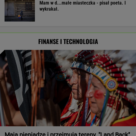
Mam w d...małe miasteczka - pisał poeta. I
wykrakał.
FINANSE I TECHNOLOGIA
Mają pieniądze i przejmują tereny. "Land Back"