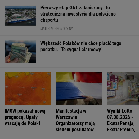
Pierwszy etap GAT zakończony. To
strategiczna inwestycja dla polskiego
eksportu
MATERIAŁ PROMOCYJNY
Większość Polaków nie chce płacić tego
podatku. "To sygnał alarmowy"
IMGW pokazał nową
Manifestacja w
Wyniki Lotto
prognozę. Upały
Warszawie.
07.08.2026 -
wracają do Polski
Organizatorzy mają
EkstraPensja,
siedem postulatów
EkstraPremia,
EuroJackpot, K