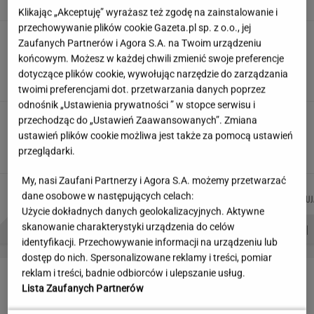
Klikając „Akceptuję” wyrażasz też zgodę na zainstalowanie i
przechowywanie plików cookie Gazeta.pl sp. z o.o., jej
Siedem lat gehenny. "Spłacamy
Zaufanych Partnerów i Agora S.A. na Twoim urządzeniu
kredyty za mieszkania, w których mieszkają
końcowym. Możesz w każdej chwili zmienić swoje preferencje
ludzie dewelopera"
dotyczące plików cookie, wywołując narzędzie do zarządzania
SUBSKRYPCJA
twoimi preferencjami dot. przetwarzania danych poprzez
odnośnik „Ustawienia prywatności ” w stopce serwisu i
Co jada się u prezydenta? Szczegóły
przechodząc do „Ustawień Zaawansowanych”. Zmiana
zamówienia za pół miliona złotych
ustawień plików cookie możliwa jest także za pomocą ustawień
przeglądarki.
My, nasi Zaufani Partnerzy i Agora S.A. możemy przetwarzać
DOMINIK
MICHAŁ
MARCIN
MIŁOSZ
Autorzy:
dane osobowe w następujących celach:
SENKOWSKI
TRELA
KOZŁOWSKI
WIATROWSKI-BUJ
Użycie dokładnych danych geolokalizacyjnych. Aktywne
PROBLEMY POLSKICH SIATKARZY
ZNAK Z '30'
WISŁAWA SZYMBORSKA
skanowanie charakterystyki urządzenia do celów
identyfikacji. Przechowywanie informacji na urządzeniu lub
dostęp do nich. Spersonalizowane reklamy i treści, pomiar
LETNIE OKAZJE
reklam i treści, badnie odbiorców i ulepszanie usług.
Lista Zaufanych Partnerów