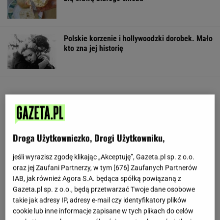
Polskie korzenie i hollywoodzki dorobek. Mało
kto zna jej historię
Droga Użytkowniczko, Drogi Użytkowniku,
jeśli wyrazisz zgodę klikając „Akceptuję”, Gazeta.pl sp. z o.o.
oraz jej Zaufani Partnerzy, w tym [
676
] Zaufanych Partnerów
IAB, jak również Agora S.A. będąca spółką powiązaną z
Gazeta.pl sp. z o.o., będą przetwarzać Twoje dane osobowe
takie jak adresy IP, adresy e-mail czy identyfikatory plików
cookie lub inne informacje zapisane w tych plikach do celów