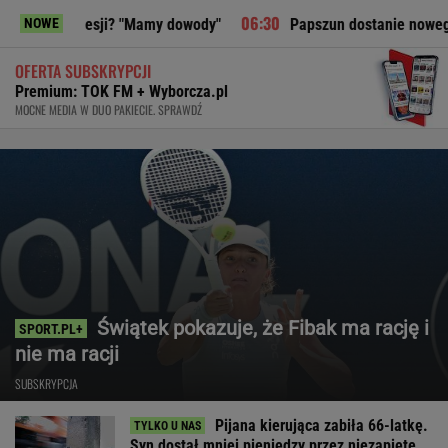
ji? "Mamy dowody"
Papszun dostanie nowego napastnika. O
NOWE
OFERTA SUBSKRYPCJI
Premium: TOK FM + Wyborcza.pl
MOCNE MEDIA W DUO PAKIECIE. SPRAWDŹ
Świątek pokazuje, że Fibak ma rację i
nie ma racji
SUBSKRYPCJA
Pijana kierująca zabiła 66-latkę.
Syn dostał mniej pieniędzy przez niezapięte