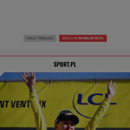
Wczoraj • Piłka nożna (M)
Wczoraj • Piłka nożna (M)
Radomiak
1
Puszcza Niepołomice
3
Górnik Zabrze
3
Odra Opole
1
POKAŻ TRWAJĄCE
WIĘCEJ NA
WYNIKI.SPORT.PL
SPORT.PL