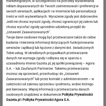
marketingowych, w szczególności na potrzeby wyświetlania
reklam dopasowanych do Twoich zainteresowań i preferencji w
swoich serwisach, aplikacjach i w Internecie lub personalizacji
treści w nich wyświetlanych. Wyrażenie zgody jest dobrowolne.
Hyży dosadnie odpowiedziała hejterom.
Jeśli nie chcesz wyrazić zgody, chcesz ograniczyć jej zakres lub
"Skończyła mi się cierpliwość"
chcesz wycofać zgodę uprzednio udzieloną przejdź do
„Ustawień Zaawansowanych”.
Twoje dane osobowe mogą być przetwarzane także do celów
badania i mierzenia informacji dotyczących funkcjonowania
Ten quiz oceni, czy jesteś bystrzakiem.
serwisów i aplikacji lub łączone z danymi dot. świadczonych
Zgarniesz 5/5 w Szybkiej Piątce?
Tobie usług. W określonych przypadkach przetwarzanie
danych nie wymaga zgody i odbywa się w oparciu o
uzasadniony interes Gazeta.pl, jej spółki powiązanej – Agora
S.A. – lub Zaufanych Partnerów. Takiemu przetwarzaniu
Wieniawa jako jurorka "TzG" to
możesz się sprzeciwić, przechodząc do „Ustawień
dobry pomysł? "Będzie musiała być uważna"
Zaawansowanych” lub przez kontakt z administratorem – w
zależności od zakresu sprzeciwu i podmiotu, wobec którego
jest kierowany. Więcej informacji o przetwarzaniu danych
Nie czekaj, aż będzie za późno. To może
osobowych znajdziesz w dokumencie
Polityka Prywatności
oznaczać, że szkoła przestała służyć dziecku
Gazeta.pl
i
Polityka Prywatności Agora S.A.
MATERIAŁ PROMOCYJNY