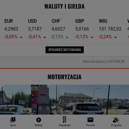
WALUTY I GIEŁDA
EUR
USD
CHF
GBP
WIG
4,2983
3,7187
4,6027
5,0166
151 782,92
-0,09%
-0,41%
0,15%
-0,13%
-0,24%
SPRAWDŹ NOTOWANIA
Notowania dostarcza VIA24ONLINE
MOTORYZACJA
Quiz
Wideo
Gazeta.pl
Poczta
Pogoda