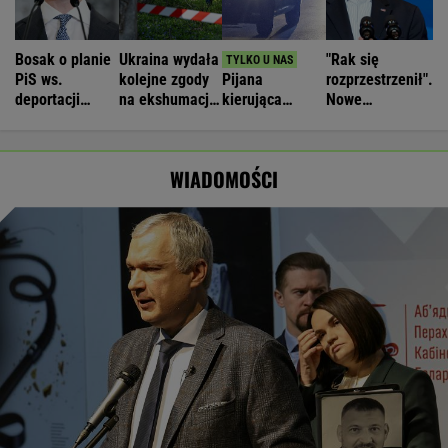
Bosak o planie
Ukraina wydała
"Rak się
PiS ws.
kolejne zgody
Pijana
rozprzestrzenił".
deportacji
na ekshumacje
kierująca
Nowe
Ukraińców:
polskich ofiar
zabiła 66-
informacje o
Absolutny
na Wołyniu
latkę.
stanie zdrowia
populizm
Ubezpieczyciel
Joe Bidena
WIADOMOŚCI
chciał wypłacić
mniej