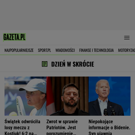
NAJPOPULARNIEJSZE
SPORT.PL
WIADOMOŚCI
FINANSE I TECHNOLOGIA
MOTORYZA
DZIEŃ W SKRÓCIE
Świątek odwróciła
Zwrot w sprawie
Niepokojące
losy meczu z
Patriotów. Jest
informacje o Bidenie.
Kostiuk! 6:2 na
porozumienie
Syn ujawnia