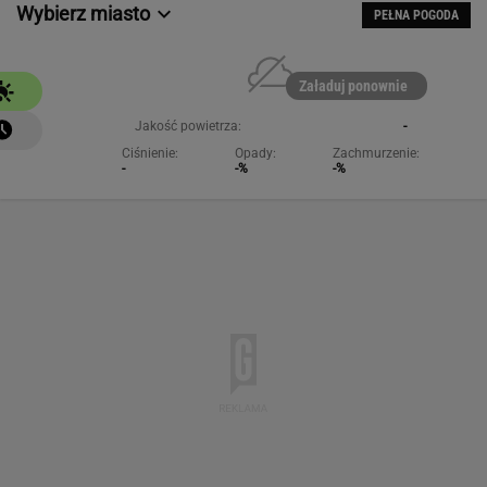
Wybierz miasto
PEŁNA POGODA
Załaduj ponownie
Jakość powietrza:
-
Ciśnienie:
Opady:
Zachmurzenie:
-
-%
-%