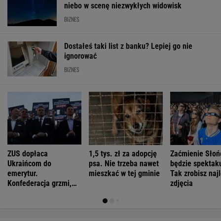
niebo w scenę niezwykłych widowisk
BIZNES
Dostałeś taki list z banku? Lepiej go nie
ignorować
BIZNES
ZUS dopłaca
1,5 tys. zł za adopcję
Zaćmienie Słoń
Ukraińcom do
psa. Nie trzeba nawet
będzie spektak
emerytur.
mieszkać w tej gminie
Tak zrobisz naj
Konfederacja grzmi,
zdjęcia
ale zapomina o ważnej
rzeczy