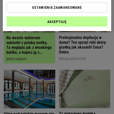
USTAWIENIA ZAAWANSOWANE
AKCEPTUJĘ
Profesjonalna depilacja w
Na wesele wybieram
domu? Ten sprzęt robi skórę
sukienki z polską metką.
gładką jak aksamit! Cena?
Ta wygląda jak z włoskiego
Dobra
butiku, a kupisz ją z
RABATEM
REKLAMA MEDIA EXPERT
OFERTY AVANTI24
Ta pistacjowa torebka
Urlop nad polskim morzem nie