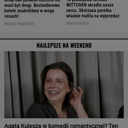
WITTCHEN skradła nasze
musi być drogi. Bestsellerowe
serca. Skórzana perełka
hotele znaleźliśmy w mega
właśnie trafiła na wyprzedaż
cenach!
OFERTY AVANTI24
MATERIAŁ PROMOCYJNY
NAJLEPSZE NA WEEKEND
Agata Kulesza w komedii romantycznej? Ten