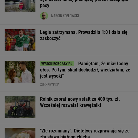
pasy
MARCIN KOZŁOWSKI
Legia zatrzymana. Prowadziła 1:0 i dała się
zaskoczyć
"Pamiętam, że miał ładny
głos. Po tym, skąd dochodził, wiedziałam, że
jest wysoki"
SUBSKRYPCJA
Rolnik zaorał nowy asfalt za 400 tys. zł.
Wcześniej rozwalał krawężniki
"Źle rozumiany". Dietetycy rozprawiają się ze
złą sławą białego chleba