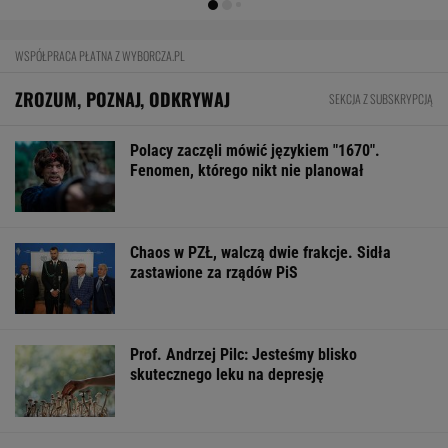
MiniLotto, Mult
WSPÓŁPRACA PŁATNA Z WYBORCZA.PL
ZROZUM, POZNAJ, ODKRYWAJ
SEKCJA Z SUBSKRYPCJĄ
Polacy zaczęli mówić językiem "1670".
Fenomen, którego nikt nie planował
Chaos w PZŁ, walczą dwie frakcje. Sidła
zastawione za rządów PiS
Prof. Andrzej Pilc: Jesteśmy blisko
skutecznego leku na depresję