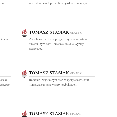
im...
odszedł od nas ś.p. Jan Kuczyński Olimpijczyk z...
TOMASZ STASIAK
GDAŃSK
 śmierci
Z wielkim smutkiem przyjęliśmy wiadomość o
.
śmierci Dyrektora Tomasza Stasiaka Wyrazy
szczerego...
TOMASZ STASIAK
GDAŃSK
ość o
Rodzinie, Najbliższym oraz Współpracownikom
zającego
Tomasza Stasiaka wyrazy głębokiego...
TOMASZ STASIAK
GDAŃSK