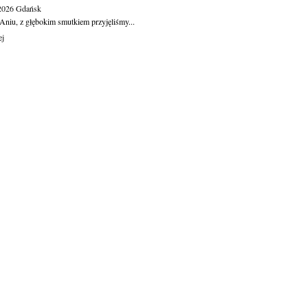
.2026
Gdańsk
Aniu, z głębokim smutkiem przyjęliśmy...
ej