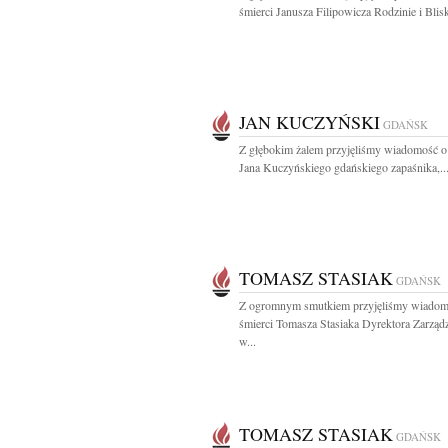
śmierci Janusza Filipowicza Rodzinie i Blisk
JAN KUCZYŃSKI
GDAŃSK
Z głębokim żalem przyjęliśmy wiadomość o
Jana Kuczyńskiego gdańskiego zapaśnika,..
TOMASZ STASIAK
GDAŃSK
Z ogromnym smutkiem przyjęliśmy wiadom
śmierci Tomasza Stasiaka Dyrektora Zarząd
w...
TOMASZ STASIAK
GDAŃSK