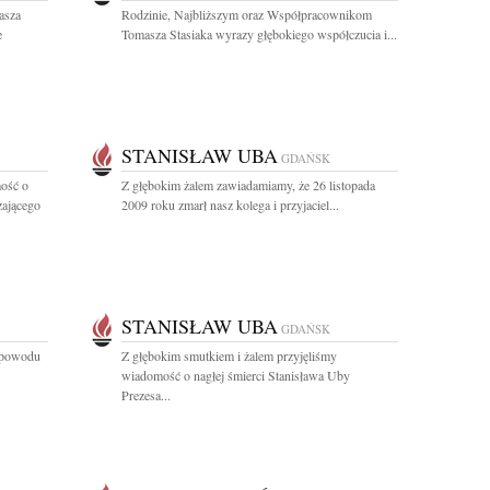
asza
Rodzinie, Najbliższym oraz Współpracownikom
e
Tomasza Stasiaka wyrazy głębokiego współczucia i...
STANISŁAW UBA
GDAŃSK
ość o
Z głębokim żalem zawiadamiamy, że 26 listopada
zającego
2009 roku zmarł nasz kolega i przyjaciel...
STANISŁAW UBA
GDAŃSK
z powodu
Z głębokim smutkiem i żalem przyjęliśmy
wiadomość o nagłej śmierci Stanisława Uby
Prezesa...