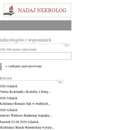
 nekrologów i wspomnień
wisko lub numer ogłoszenia:
+ szukanie zaawansowane
KROLOGI
.2026
Gdańsk
iotrze Koleżanki i Koledzy z firmy...
.2026
Gdańsk
Koleżance Renacie Sęk w trudnych...
.2026
Gdańsk
iotrowi Widzowi Radnemu Sejmiku...
Mazurek
03.08.2026
Gdańsk
 Koleżance Beacie Rumińskiej wyrazy...