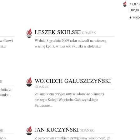
31.07
Droga 
+ więc
LESZEK SKULSKI
GDAŃSK
rownikowi
W dniu 8 grudnia 2009 roku odszedł na wieczną
i...
wachtę kpt. ż. w. Leszek Skulski wieloletni...
WOJCIECH GAŁUSZCZYŃSKI
SK
GDAŃSK
 śmierci
Ze smutkiem przyjęliśmy wiadomość o śmierci
wnika...
naszego Kolegi Wojciecha Gałuszyńskiego
Serdeczne...
JAN KUCZYŃSKI
SK
GDAŃSK
ść o
Z ogromnym smutkiem przyjęliśmy wiadomość, że