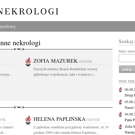
grzebowy
Inne nekrologi
Szukaj
Imię i naz
ZOFIA MAZUREK
GDAŃSK
Naszej Koleżance Beacie Rumińskiej wyrazy
yrazy...
głębokiego współczucia, żalu i wsparcia z...
INNE NE
06.08
Drogi P
05.08
Nasze 
04.08
HELENA PAPLIŃSKA
ŃSK
GDAŃSK
Panu P
Zofia 
o śmierci
Z głębokim smutkiem przyjęliśmy wiadomość, że 10
Naszej
r....
grudnia 2009 roku zmarła Helena Paplińska...