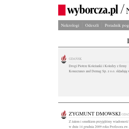
Nekrologi
Odeszli
Poradnik po
GDAŃSK
Drogi Piotrze Koleżanki i Koledzy z firmy
Konecranes and Demag Sp. z o.o. składają w
ZYGMUNT DMOWSKI
GDA
Z żalem i smutkiem przyjęliśmy wiadomość 
w dniu 14 grudnia 2009 roku Profesora zw. d