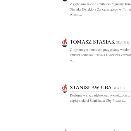
Z głębokim żalem i smutkiem żegnamy Tom
Stasiaka Dyrektora Zarządzającego w Firmi
Allcon...
TOMASZ STASIAK
GDAŃSK
Z ogromnym smutkiem przyjęliśmy wiadom
śmierci Tomasza Stasiaka Dyrektora Zarząd
w...
STANISŁAW UBA
GDAŃSK
Rodzinie wyrazy głębokiego współczucia 
nagłej śmierci Stanisława Uby Prezesa...