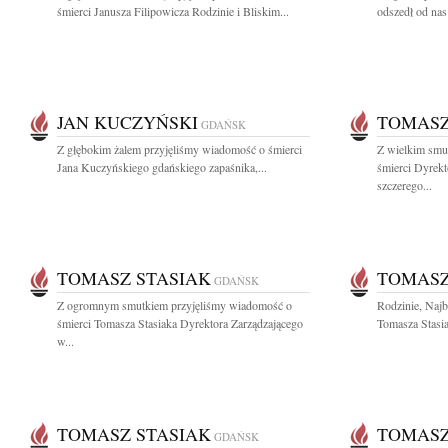
śmierci Janusza Filipowicza Rodzinie i Bliskim...
odszedł od nas
JAN KUCZYŃSKI
TOMASZ
GDAŃSK
Z głębokim żalem przyjęliśmy wiadomość o śmierci
Z wielkim smu
Jana Kuczyńskiego gdańskiego zapaśnika,...
śmierci Dyrek
szczerego...
TOMASZ STASIAK
TOMASZ
GDAŃSK
Z ogromnym smutkiem przyjęliśmy wiadomość o
Rodzinie, Naj
śmierci Tomasza Stasiaka Dyrektora Zarządzającego
Tomasza Stasia
w...
TOMASZ STASIAK
TOMASZ
GDAŃSK