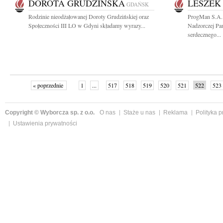
DOROTA GRUDZIŃSKA
LESZEK
GDAŃSK
Rodzinie nieodżałowanej Doroty Grudzińskiej oraz
ProgMan S.A.
Społeczności III LO w Gdyni składamy wyrazy...
Nadzorczej Pa
serdecznego...
« poprzednie
1
...
517
518
519
520
521
522
523
Copyright © Wyborcza sp. z o.o.
O nas
Staże u nas
Reklama
Polityka 
Ustawienia prywatności