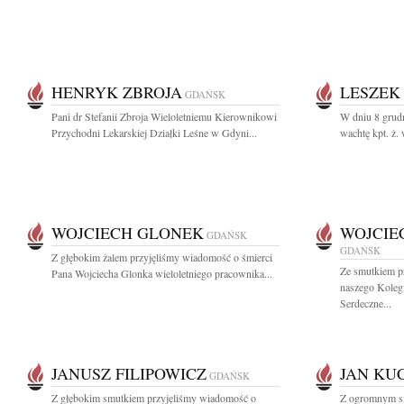
HENRYK ZBROJA
LESZEK
GDAŃSK
Pani dr Stefanii Zbroja Wieloletniemu Kierownikowi
W dniu 8 grud
Przychodni Lekarskiej Działki Leśne w Gdyni...
wachtę kpt. ż. 
WOJCIECH GLONEK
WOJCIE
GDAŃSK
GDAŃSK
Z głębokim żalem przyjęliśmy wiadomość o śmierci
Ze smutkiem p
Pana Wojciecha Glonka wieloletniego pracownika...
naszego Koleg
Serdeczne...
JANUSZ FILIPOWICZ
JAN KU
GDAŃSK
Z głębokim smutkiem przyjęliśmy wiadomość o
Z ogromnym sm