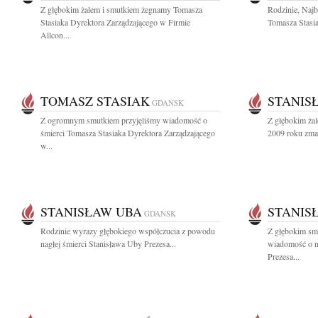
Z głębokim żalem i smutkiem żegnamy Tomasza
Rodzinie, Naj
Stasiaka Dyrektora Zarządzającego w Firmie
Tomasza Stasia
Allcon...
TOMASZ STASIAK
STANIS
GDAŃSK
Z ogromnym smutkiem przyjęliśmy wiadomość o
Z głębokim żal
śmierci Tomasza Stasiaka Dyrektora Zarządzającego
2009 roku zmarł
w...
STANISŁAW UBA
STANIS
GDAŃSK
Rodzinie wyrazy głębokiego współczucia z powodu
Z głębokim smu
nagłej śmierci Stanisława Uby Prezesa...
wiadomość o n
Prezesa...