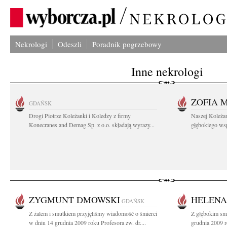
Nekrologi
Odeszli
Poradnik pogrzebowy
Inne nekrologi
ZOFIA 
GDAŃSK
Drogi Piotrze Koleżanki i Koledzy z firmy
Naszej Koleża
Konecranes and Demag Sp. z o.o. składają wyrazy...
głębokiego wspó
ZYGMUNT DMOWSKI
HELENA
GDAŃSK
Z żalem i smutkiem przyjęliśmy wiadomość o śmierci
Z głębokim sm
w dniu 14 grudnia 2009 roku Profesora zw. dr....
grudnia 2009 r