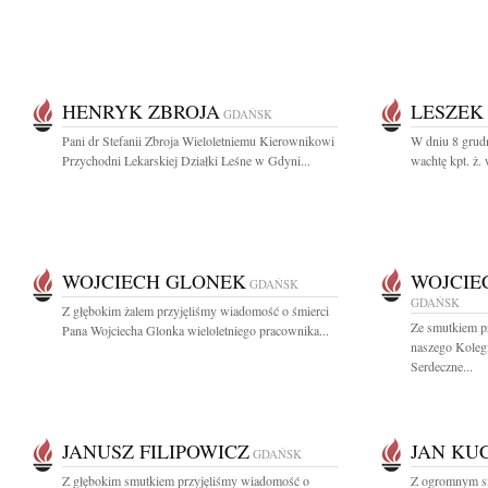
HENRYK ZBROJA
LESZEK
GDAŃSK
Pani dr Stefanii Zbroja Wieloletniemu Kierownikowi
W dniu 8 grud
Przychodni Lekarskiej Działki Leśne w Gdyni...
wachtę kpt. ż. 
WOJCIECH GLONEK
WOJCIE
GDAŃSK
GDAŃSK
Z głębokim żalem przyjęliśmy wiadomość o śmierci
Ze smutkiem p
Pana Wojciecha Glonka wieloletniego pracownika...
naszego Koleg
Serdeczne...
JANUSZ FILIPOWICZ
JAN KU
GDAŃSK
Z głębokim smutkiem przyjęliśmy wiadomość o
Z ogromnym sm