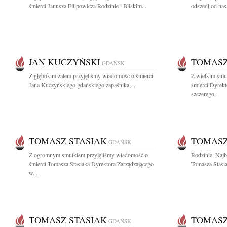
śmierci Janusza Filipowicza Rodzinie i Bliskim...
odszedł od nas
JAN KUCZYŃSKI
TOMASZ
GDAŃSK
Z głębokim żalem przyjęliśmy wiadomość o śmierci
Z wielkim smu
Jana Kuczyńskiego gdańskiego zapaśnika,...
śmierci Dyrek
szczerego...
TOMASZ STASIAK
TOMASZ
GDAŃSK
Z ogromnym smutkiem przyjęliśmy wiadomość o
Rodzinie, Naj
śmierci Tomasza Stasiaka Dyrektora Zarządzającego
Tomasza Stasia
w...
TOMASZ STASIAK
TOMASZ
GDAŃSK