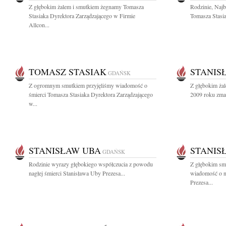
Z głębokim żalem i smutkiem żegnamy Tomasza
Rodzinie, Naj
Stasiaka Dyrektora Zarządzającego w Firmie
Tomasza Stasia
Allcon...
TOMASZ STASIAK
STANIS
GDAŃSK
Z ogromnym smutkiem przyjęliśmy wiadomość o
Z głębokim żal
śmierci Tomasza Stasiaka Dyrektora Zarządzającego
2009 roku zmarł
w...
STANISŁAW UBA
STANIS
GDAŃSK
Rodzinie wyrazy głębokiego współczucia z powodu
Z głębokim smu
nagłej śmierci Stanisława Uby Prezesa...
wiadomość o n
Prezesa...