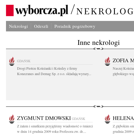
Nekrologi
Odeszli
Poradnik pogrzebowy
Inne nekrologi
ZOFIA 
GDAŃSK
Drogi Piotrze Koleżanki i Koledzy z firmy
Naszej Koleża
Konecranes and Demag Sp. z o.o. składają wyrazy...
głębokiego wspó
ZYGMUNT DMOWSKI
HELENA
GDAŃSK
Z żalem i smutkiem przyjęliśmy wiadomość o śmierci
Z głębokim sm
w dniu 14 grudnia 2009 roku Profesora zw. dr....
grudnia 2009 r