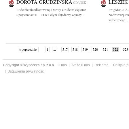
DOROTA GRUDZIŃSKA
LESZEK
GDAŃSK
Rodzinie nieodżałowanej Doroty Grudzińskiej oraz
ProgMan S.A.
Społeczności III LO w Gdyni składamy wyrazy...
Nadzorczej Pa
serdecznego...
« poprzednie
1
...
517
518
519
520
521
522
523
Copyright © Wyborcza sp. z o.o.
O nas
Staże u nas
Reklama
Polityka 
Ustawienia prywatności