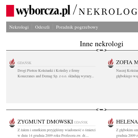
Nekrologi
Odeszli
Poradnik pogrzebowy
Inne nekrologi
ZOFIA 
GDAŃSK
Drogi Piotrze Koleżanki i Koledzy z firmy
Naszej Koleża
Konecranes and Demag Sp. z o.o. składają wyrazy...
głębokiego wspó
ZYGMUNT DMOWSKI
HELENA
GDAŃSK
Z żalem i smutkiem przyjęliśmy wiadomość o śmierci
Z głębokim sm
w dniu 14 grudnia 2009 roku Profesora zw. dr....
grudnia 2009 r