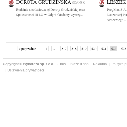
DOROTA GRUDZIŃSKA
LESZEK
GDAŃSK
Rodzinie nieodżałowanej Doroty Grudzińskiej oraz
ProgMan S.A.
Społeczności III LO w Gdyni składamy wyrazy...
Nadzorczej Pa
serdecznego...
« poprzednie
1
...
517
518
519
520
521
522
523
Copyright © Wyborcza sp. z o.o.
O nas
Staże u nas
Reklama
Polityka 
Ustawienia prywatności