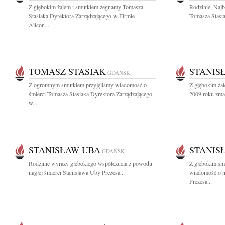
Z głębokim żalem i smutkiem żegnamy Tomasza
Rodzinie, Naj
Stasiaka Dyrektora Zarządzającego w Firmie
Tomasza Stasia
Allcon...
TOMASZ STASIAK
STANIS
GDAŃSK
Z ogromnym smutkiem przyjęliśmy wiadomość o
Z głębokim żal
śmierci Tomasza Stasiaka Dyrektora Zarządzającego
2009 roku zmarł
w...
STANISŁAW UBA
STANIS
GDAŃSK
Rodzinie wyrazy głębokiego współczucia z powodu
Z głębokim smu
nagłej śmierci Stanisława Uby Prezesa...
wiadomość o n
Prezesa...