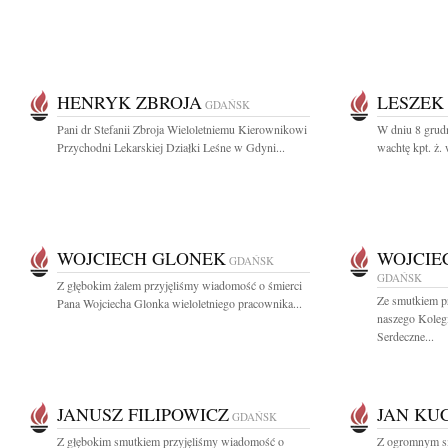
HENRYK ZBROJA
LESZEK
GDAŃSK
Pani dr Stefanii Zbroja Wieloletniemu Kierownikowi
W dniu 8 grud
Przychodni Lekarskiej Działki Leśne w Gdyni...
wachtę kpt. ż. 
WOJCIECH GLONEK
WOJCIE
GDAŃSK
GDAŃSK
Z głębokim żalem przyjęliśmy wiadomość o śmierci
Ze smutkiem p
Pana Wojciecha Glonka wieloletniego pracownika...
naszego Koleg
Serdeczne...
JANUSZ FILIPOWICZ
JAN KU
GDAŃSK
Z głębokim smutkiem przyjęliśmy wiadomość o
Z ogromnym sm