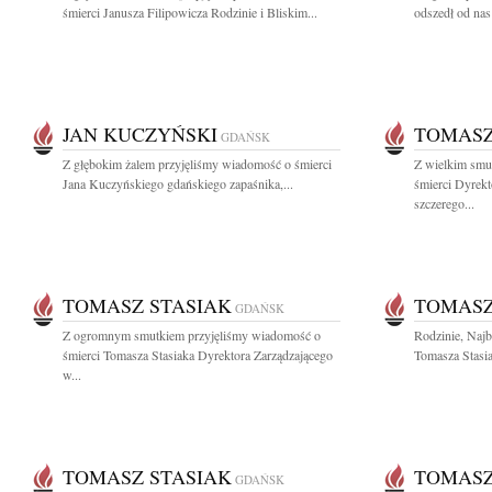
śmierci Janusza Filipowicza Rodzinie i Bliskim...
odszedł od nas
JAN KUCZYŃSKI
TOMASZ
GDAŃSK
Z głębokim żalem przyjęliśmy wiadomość o śmierci
Z wielkim smu
Jana Kuczyńskiego gdańskiego zapaśnika,...
śmierci Dyrek
szczerego...
TOMASZ STASIAK
TOMASZ
GDAŃSK
Z ogromnym smutkiem przyjęliśmy wiadomość o
Rodzinie, Naj
śmierci Tomasza Stasiaka Dyrektora Zarządzającego
Tomasza Stasia
w...
TOMASZ STASIAK
TOMASZ
GDAŃSK