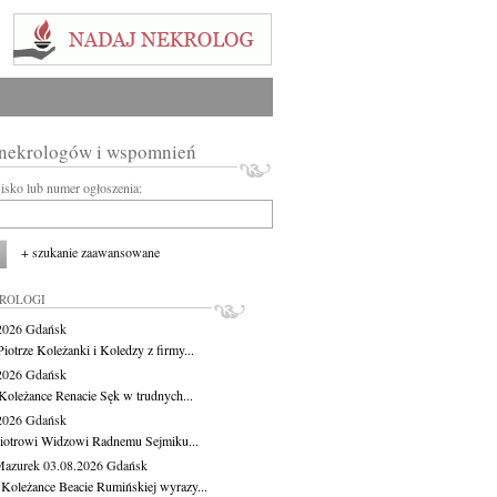
 nekrologów i wspomnień
wisko lub numer ogłoszenia:
+ szukanie zaawansowane
KROLOGI
.2026
Gdańsk
iotrze Koleżanki i Koledzy z firmy...
.2026
Gdańsk
Koleżance Renacie Sęk w trudnych...
.2026
Gdańsk
iotrowi Widzowi Radnemu Sejmiku...
Mazurek
03.08.2026
Gdańsk
 Koleżance Beacie Rumińskiej wyrazy...