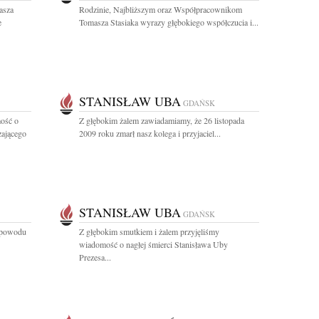
asza
Rodzinie, Najbliższym oraz Współpracownikom
e
Tomasza Stasiaka wyrazy głębokiego współczucia i...
STANISŁAW UBA
GDAŃSK
ość o
Z głębokim żalem zawiadamiamy, że 26 listopada
zającego
2009 roku zmarł nasz kolega i przyjaciel...
STANISŁAW UBA
GDAŃSK
z powodu
Z głębokim smutkiem i żalem przyjęliśmy
wiadomość o nagłej śmierci Stanisława Uby
Prezesa...