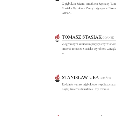
Z głębokim żalem i smutkiem żegnamy Tom
Stasiaka Dyrektora Zarządzającego w Firmi
Allcon...
TOMASZ STASIAK
GDAŃSK
Z ogromnym smutkiem przyjęliśmy wiadom
śmierci Tomasza Stasiaka Dyrektora Zarząd
w...
STANISŁAW UBA
GDAŃSK
Rodzinie wyrazy głębokiego współczucia 
nagłej śmierci Stanisława Uby Prezesa...