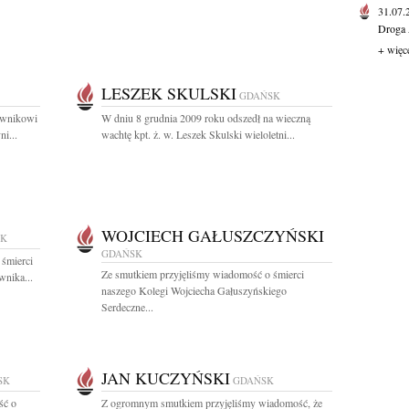
31.07
Droga 
+ więc
LESZEK SKULSKI
GDAŃSK
rownikowi
W dniu 8 grudnia 2009 roku odszedł na wieczną
i...
wachtę kpt. ż. w. Leszek Skulski wieloletni...
WOJCIECH GAŁUSZCZYŃSKI
SK
GDAŃSK
 śmierci
Ze smutkiem przyjęliśmy wiadomość o śmierci
wnika...
naszego Kolegi Wojciecha Gałuszyńskiego
Serdeczne...
JAN KUCZYŃSKI
SK
GDAŃSK
ść o
Z ogromnym smutkiem przyjęliśmy wiadomość, że