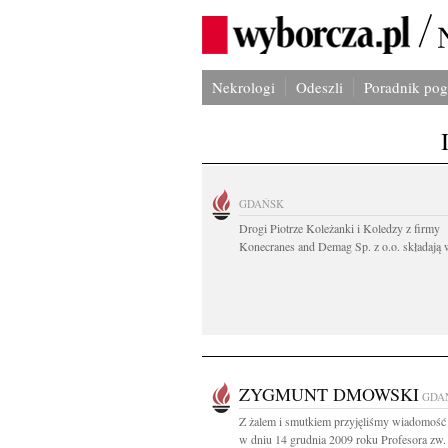
Nekrologi
Odeszli
Poradnik po
GDAŃSK
Drogi Piotrze Koleżanki i Koledzy z firmy
Konecranes and Demag Sp. z o.o. składają w
ZYGMUNT DMOWSKI
GDA
Z żalem i smutkiem przyjęliśmy wiadomość 
w dniu 14 grudnia 2009 roku Profesora zw. d