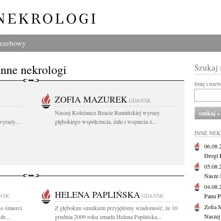
grzebowy
Inne nekrologi
Szukaj
Imię i naz
ZOFIA MAZUREK
GDAŃSK
Naszej Koleżance Beacie Rumińskiej wyrazy
yrazy...
głębokiego współczucia, żalu i wsparcia z...
INNE NE
06.08
Drogi P
05.08
Nasze 
04.08
HELENA PAPLIŃSKA
ŃSK
GDAŃSK
Panu P
Zofia 
o śmierci
Z głębokim smutkiem przyjęliśmy wiadomość, że 10
Naszej
r....
grudnia 2009 roku zmarła Helena Paplińska...