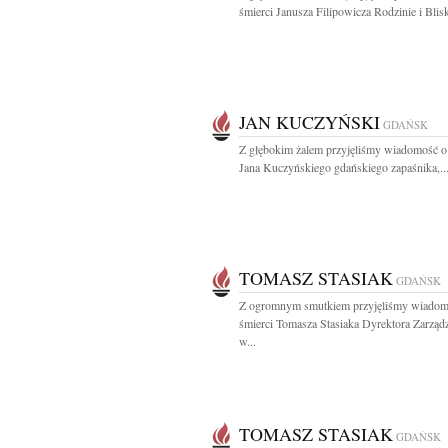
śmierci Janusza Filipowicza Rodzinie i Blisk
JAN KUCZYŃSKI
GDAŃSK
Z głębokim żalem przyjęliśmy wiadomość o
Jana Kuczyńskiego gdańskiego zapaśnika,..
TOMASZ STASIAK
GDAŃSK
Z ogromnym smutkiem przyjęliśmy wiadom
śmierci Tomasza Stasiaka Dyrektora Zarząd
w...
TOMASZ STASIAK
GDAŃSK