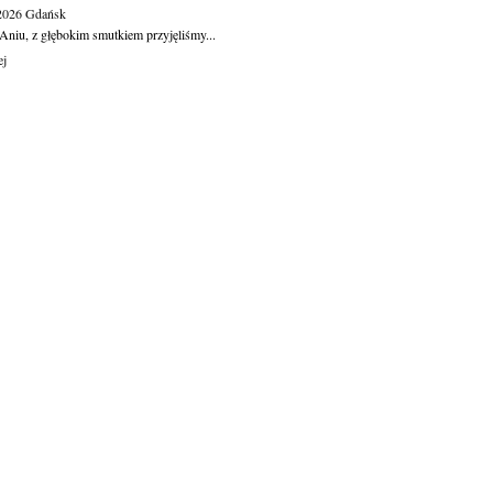
.2026
Gdańsk
Aniu, z głębokim smutkiem przyjęliśmy...
ej