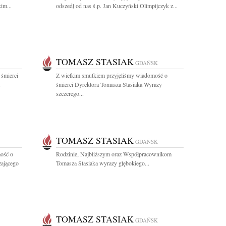
im...
odszedł od nas ś.p. Jan Kuczyński Olimpijczyk z...
TOMASZ STASIAK
GDAŃSK
 śmierci
Z wielkim smutkiem przyjęliśmy wiadomość o
.
śmierci Dyrektora Tomasza Stasiaka Wyrazy
szczerego...
TOMASZ STASIAK
GDAŃSK
ość o
Rodzinie, Najbliższym oraz Współpracownikom
zającego
Tomasza Stasiaka wyrazy głębokiego...
TOMASZ STASIAK
GDAŃSK