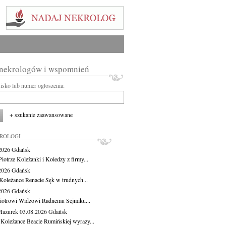
 nekrologów i wspomnień
wisko lub numer ogłoszenia:
+ szukanie zaawansowane
KROLOGI
.2026
Gdańsk
iotrze Koleżanki i Koledzy z firmy...
.2026
Gdańsk
Koleżance Renacie Sęk w trudnych...
.2026
Gdańsk
iotrowi Widzowi Radnemu Sejmiku...
Mazurek
03.08.2026
Gdańsk
 Koleżance Beacie Rumińskiej wyrazy...