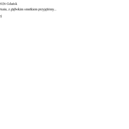
.2026
Gdańsk
Aniu, z głębokim smutkiem przyjęliśmy...
ej