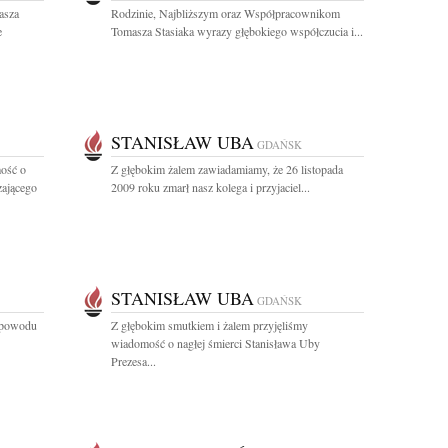
asza
Rodzinie, Najbliższym oraz Współpracownikom
e
Tomasza Stasiaka wyrazy głębokiego współczucia i...
STANISŁAW UBA
GDAŃSK
ość o
Z głębokim żalem zawiadamiamy, że 26 listopada
zającego
2009 roku zmarł nasz kolega i przyjaciel...
STANISŁAW UBA
GDAŃSK
z powodu
Z głębokim smutkiem i żalem przyjęliśmy
wiadomość o nagłej śmierci Stanisława Uby
Prezesa...