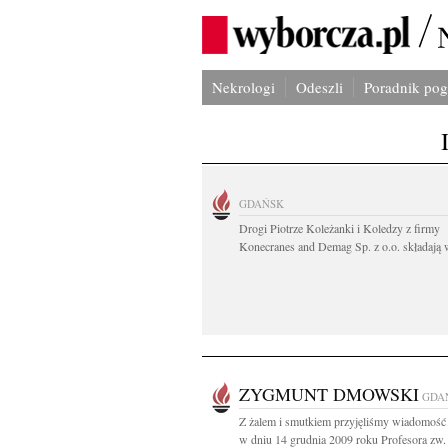
Nekrologi
Odeszli
Poradnik po
GDAŃSK
Drogi Piotrze Koleżanki i Koledzy z firmy
Konecranes and Demag Sp. z o.o. składają w
ZYGMUNT DMOWSKI
GDA
Z żalem i smutkiem przyjęliśmy wiadomość 
w dniu 14 grudnia 2009 roku Profesora zw. d