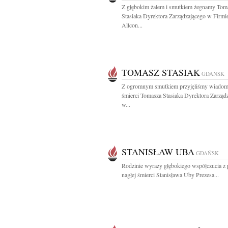
Z głębokim żalem i smutkiem żegnamy Tom
Stasiaka Dyrektora Zarządzającego w Firmi
Allcon...
TOMASZ STASIAK
GDAŃSK
Z ogromnym smutkiem przyjęliśmy wiadom
śmierci Tomasza Stasiaka Dyrektora Zarząd
w...
STANISŁAW UBA
GDAŃSK
Rodzinie wyrazy głębokiego współczucia 
nagłej śmierci Stanisława Uby Prezesa...