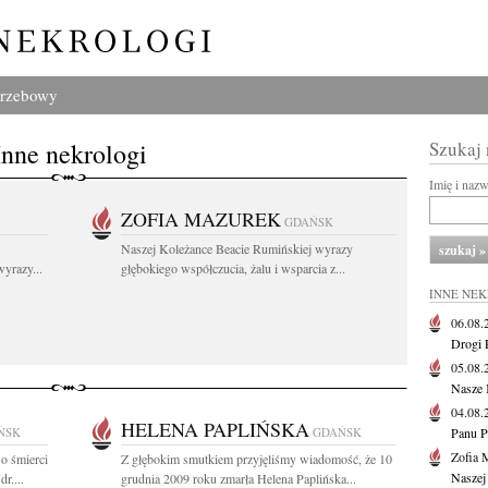
grzebowy
Inne nekrologi
Szukaj
Imię i naz
ZOFIA MAZUREK
GDAŃSK
Naszej Koleżance Beacie Rumińskiej wyrazy
yrazy...
głębokiego współczucia, żalu i wsparcia z...
INNE NE
06.08
Drogi P
05.08
Nasze 
04.08
HELENA PAPLIŃSKA
ŃSK
GDAŃSK
Panu P
Zofia 
o śmierci
Z głębokim smutkiem przyjęliśmy wiadomość, że 10
Naszej
r....
grudnia 2009 roku zmarła Helena Paplińska...