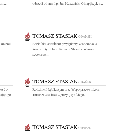
im...
odszedł od nas ś.p. Jan Kuczyński Olimpijczyk z...
TOMASZ STASIAK
GDAŃSK
 śmierci
Z wielkim smutkiem przyjęliśmy wiadomość o
.
śmierci Dyrektora Tomasza Stasiaka Wyrazy
szczerego...
TOMASZ STASIAK
GDAŃSK
ość o
Rodzinie, Najbliższym oraz Współpracownikom
zającego
Tomasza Stasiaka wyrazy głębokiego...
TOMASZ STASIAK
GDAŃSK