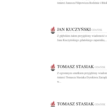
śmierci Janusza Filipowicza Rodzinie i Blisk
JAN KUCZYŃSKI
GDAŃSK
Z głębokim żalem przyjęliśmy wiadomość o
Jana Kuczyńskiego gdańskiego zapaśnika,..
TOMASZ STASIAK
GDAŃSK
Z ogromnym smutkiem przyjęliśmy wiadom
śmierci Tomasza Stasiaka Dyrektora Zarząd
w...
TOMASZ STASIAK
GDAŃSK