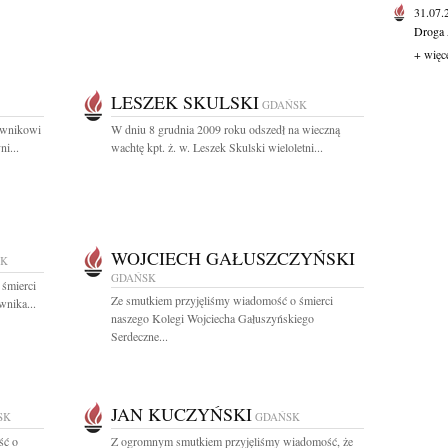
31.07
Droga 
+ więc
LESZEK SKULSKI
GDAŃSK
rownikowi
W dniu 8 grudnia 2009 roku odszedł na wieczną
i...
wachtę kpt. ż. w. Leszek Skulski wieloletni...
WOJCIECH GAŁUSZCZYŃSKI
SK
GDAŃSK
 śmierci
Ze smutkiem przyjęliśmy wiadomość o śmierci
wnika...
naszego Kolegi Wojciecha Gałuszyńskiego
Serdeczne...
JAN KUCZYŃSKI
SK
GDAŃSK
ść o
Z ogromnym smutkiem przyjęliśmy wiadomość, że