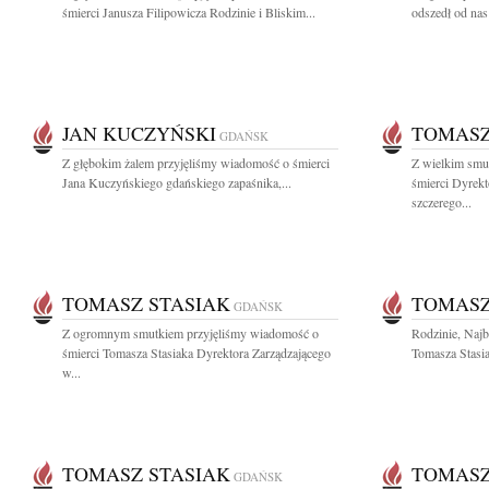
śmierci Janusza Filipowicza Rodzinie i Bliskim...
odszedł od nas
JAN KUCZYŃSKI
TOMASZ
GDAŃSK
Z głębokim żalem przyjęliśmy wiadomość o śmierci
Z wielkim smu
Jana Kuczyńskiego gdańskiego zapaśnika,...
śmierci Dyrek
szczerego...
TOMASZ STASIAK
TOMASZ
GDAŃSK
Z ogromnym smutkiem przyjęliśmy wiadomość o
Rodzinie, Naj
śmierci Tomasza Stasiaka Dyrektora Zarządzającego
Tomasza Stasia
w...
TOMASZ STASIAK
TOMASZ
GDAŃSK