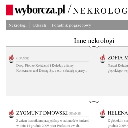
Nekrologi
Odeszli
Poradnik pogrzebowy
Inne nekrologi
ZOFIA 
GDAŃSK
Drogi Piotrze Koleżanki i Koledzy z firmy
Naszej Koleża
Konecranes and Demag Sp. z o.o. składają wyrazy...
głębokiego wspó
ZYGMUNT DMOWSKI
HELENA
GDAŃSK
Z żalem i smutkiem przyjęliśmy wiadomość o śmierci
Z głębokim sm
w dniu 14 grudnia 2009 roku Profesora zw. dr....
grudnia 2009 r