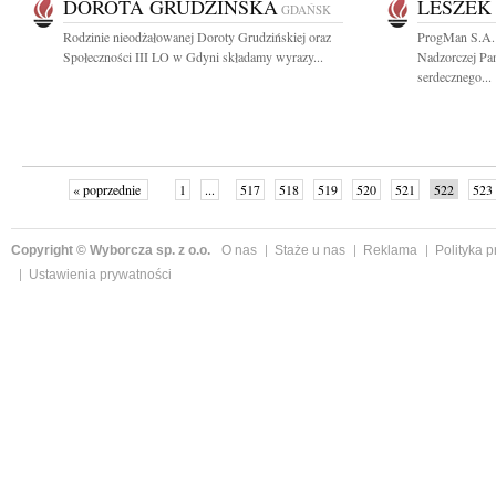
DOROTA GRUDZIŃSKA
LESZEK
GDAŃSK
Rodzinie nieodżałowanej Doroty Grudzińskiej oraz
ProgMan S.A.
Społeczności III LO w Gdyni składamy wyrazy...
Nadzorczej Pa
serdecznego...
« poprzednie
1
...
517
518
519
520
521
522
523
Copyright © Wyborcza sp. z o.o.
O nas
Staże u nas
Reklama
Polityka 
Ustawienia prywatności