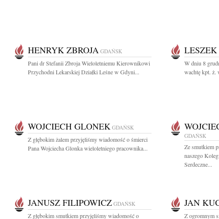
HENRYK ZBROJA
LESZEK
GDAŃSK
Pani dr Stefanii Zbroja Wieloletniemu Kierownikowi
W dniu 8 grud
Przychodni Lekarskiej Działki Leśne w Gdyni...
wachtę kpt. ż. 
WOJCIECH GLONEK
WOJCIE
GDAŃSK
GDAŃSK
Z głębokim żalem przyjęliśmy wiadomość o śmierci
Ze smutkiem p
Pana Wojciecha Glonka wieloletniego pracownika...
naszego Koleg
Serdeczne...
JANUSZ FILIPOWICZ
JAN KU
GDAŃSK
Z głębokim smutkiem przyjęliśmy wiadomość o
Z ogromnym sm