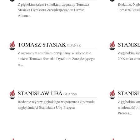
Z głębokim żalem i smutkiem żegnamy Tomasza
Rodzinie, Naj
Stasiaka Dyrektora Zarządzającego w Firmie
Tomasza Stasia
Allcon...
TOMASZ STASIAK
STANIS
GDAŃSK
Z ogromnym smutkiem przyjęliśmy wiadomość o
Z głębokim żal
śmierci Tomasza Stasiaka Dyrektora Zarządzającego
2009 roku zmarł
w...
STANISŁAW UBA
STANIS
GDAŃSK
Rodzinie wyrazy głębokiego współczucia z powodu
Z głębokim smu
nagłej śmierci Stanisława Uby Prezesa...
wiadomość o n
Prezesa...