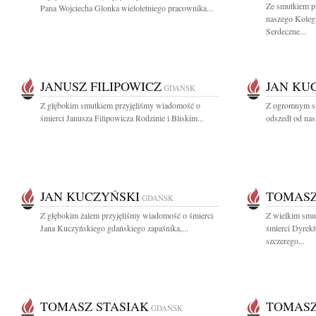
Ze smutkiem p
Pana Wojciecha Glonka wieloletniego pracownika...
naszego Koleg
Serdeczne...
JANUSZ FILIPOWICZ
JAN KU
GDAŃSK
Z głębokim smutkiem przyjęliśmy wiadomość o
Z ogromnym sm
śmierci Janusza Filipowicza Rodzinie i Bliskim...
odszedł od nas
JAN KUCZYŃSKI
TOMASZ
GDAŃSK
Z głębokim żalem przyjęliśmy wiadomość o śmierci
Z wielkim smu
Jana Kuczyńskiego gdańskiego zapaśnika,...
śmierci Dyrek
szczerego...
TOMASZ STASIAK
TOMASZ
GDAŃSK