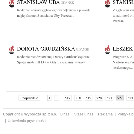
STANISŁAW UBA
STANIS
GDAŃSK
Rodzinie wyrazy głębokiego współczucia z powodu
Z głębokim smu
nagłej śmierci Stanisława Uby Prezesa...
wiadomość o n
Prezesa...
DOROTA GRUDZIŃSKA
LESZEK
GDAŃSK
Rodzinie nieodżałowanej Doroty Grudzińskiej oraz
ProgMan S.A.
Społeczności III LO w Gdyni składamy wyrazy...
Nadzorczej Pa
serdecznego...
« poprzednie
1
...
517
518
519
520
521
522
523
Copyright © Wyborcza sp. z o.o.
O nas
Staże u nas
Reklama
Polityka 
Ustawienia prywatności