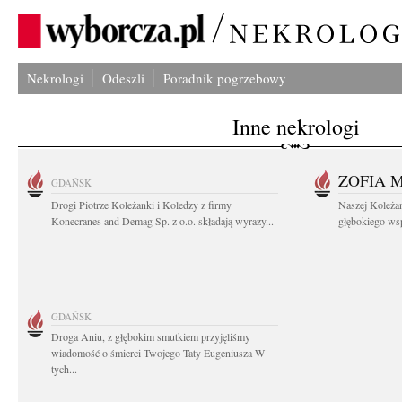
Nekrologi
Odeszli
Poradnik pogrzebowy
Inne nekrologi
ZOFIA 
GDAŃSK
Drogi Piotrze Koleżanki i Koledzy z firmy
Naszej Koleża
Konecranes and Demag Sp. z o.o. składają wyrazy...
głębokiego wspó
GDAŃSK
Droga Aniu, z głębokim smutkiem przyjęliśmy
wiadomość o śmierci Twojego Taty Eugeniusza W
tych...