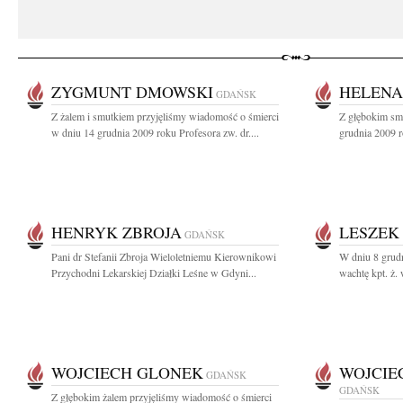
ZYGMUNT DMOWSKI
HELENA
GDAŃSK
Z żalem i smutkiem przyjęliśmy wiadomość o śmierci
Z głębokim sm
w dniu 14 grudnia 2009 roku Profesora zw. dr....
grudnia 2009 r
HENRYK ZBROJA
LESZEK
GDAŃSK
Pani dr Stefanii Zbroja Wieloletniemu Kierownikowi
W dniu 8 grud
Przychodni Lekarskiej Działki Leśne w Gdyni...
wachtę kpt. ż. 
WOJCIECH GLONEK
WOJCIE
GDAŃSK
GDAŃSK
Z głębokim żalem przyjęliśmy wiadomość o śmierci