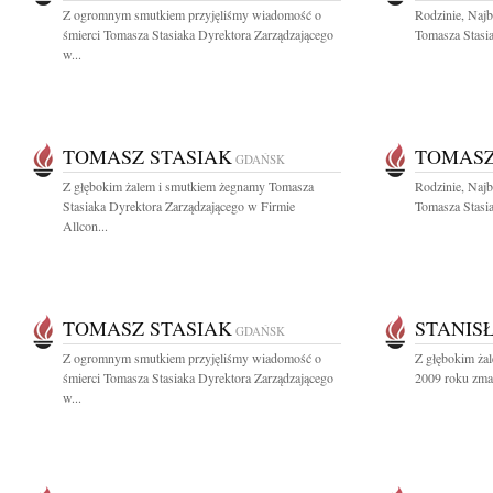
Z ogromnym smutkiem przyjęliśmy wiadomość o
Rodzinie, Naj
śmierci Tomasza Stasiaka Dyrektora Zarządzającego
Tomasza Stasia
w...
TOMASZ STASIAK
TOMASZ
GDAŃSK
Z głębokim żalem i smutkiem żegnamy Tomasza
Rodzinie, Naj
Stasiaka Dyrektora Zarządzającego w Firmie
Tomasza Stasia
Allcon...
TOMASZ STASIAK
STANIS
GDAŃSK
Z ogromnym smutkiem przyjęliśmy wiadomość o
Z głębokim żal
śmierci Tomasza Stasiaka Dyrektora Zarządzającego
2009 roku zmarł
w...