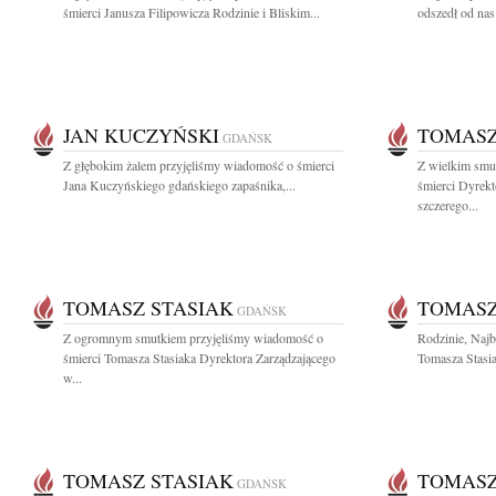
śmierci Janusza Filipowicza Rodzinie i Bliskim...
odszedł od nas
JAN KUCZYŃSKI
TOMASZ
GDAŃSK
Z głębokim żalem przyjęliśmy wiadomość o śmierci
Z wielkim smu
Jana Kuczyńskiego gdańskiego zapaśnika,...
śmierci Dyrek
szczerego...
TOMASZ STASIAK
TOMASZ
GDAŃSK
Z ogromnym smutkiem przyjęliśmy wiadomość o
Rodzinie, Naj
śmierci Tomasza Stasiaka Dyrektora Zarządzającego
Tomasza Stasia
w...
TOMASZ STASIAK
TOMASZ
GDAŃSK