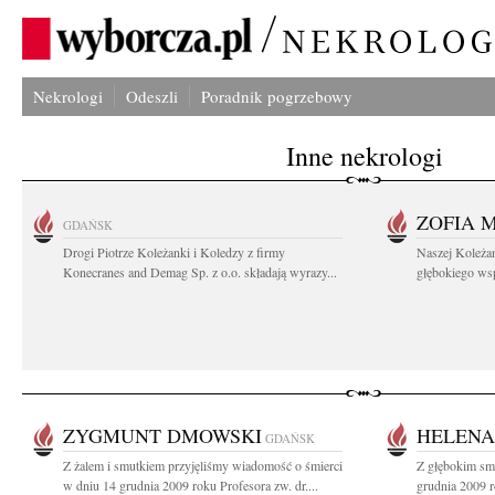
Nekrologi
Odeszli
Poradnik pogrzebowy
Inne nekrologi
ZOFIA 
GDAŃSK
Drogi Piotrze Koleżanki i Koledzy z firmy
Naszej Koleża
Konecranes and Demag Sp. z o.o. składają wyrazy...
głębokiego wspó
ZYGMUNT DMOWSKI
HELENA
GDAŃSK
Z żalem i smutkiem przyjęliśmy wiadomość o śmierci
Z głębokim sm
w dniu 14 grudnia 2009 roku Profesora zw. dr....
grudnia 2009 r