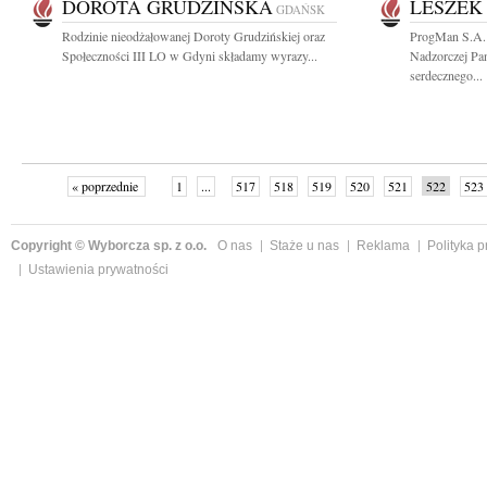
DOROTA GRUDZIŃSKA
LESZEK
GDAŃSK
Rodzinie nieodżałowanej Doroty Grudzińskiej oraz
ProgMan S.A.
Społeczności III LO w Gdyni składamy wyrazy...
Nadzorczej Pa
serdecznego...
« poprzednie
1
...
517
518
519
520
521
522
523
Copyright © Wyborcza sp. z o.o.
O nas
Staże u nas
Reklama
Polityka 
Ustawienia prywatności