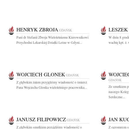
HENRYK ZBROJA
LESZEK
GDAŃSK
Pani dr Stefanii Zbroja Wieloletniemu Kierownikowi
W dniu 8 grud
Przychodni Lekarskiej Działki Leśne w Gdyni...
wachtę kpt. ż. 
WOJCIECH GLONEK
WOJCIE
GDAŃSK
GDAŃSK
Z głębokim żalem przyjęliśmy wiadomość o śmierci
Ze smutkiem p
Pana Wojciecha Glonka wieloletniego pracownika...
naszego Koleg
Serdeczne...
JANUSZ FILIPOWICZ
JAN KU
GDAŃSK
Z głębokim smutkiem przyjęliśmy wiadomość o
Z ogromnym sm