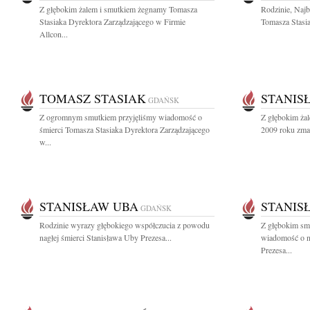
Z głębokim żalem i smutkiem żegnamy Tomasza
Rodzinie, Naj
Stasiaka Dyrektora Zarządzającego w Firmie
Tomasza Stasia
Allcon...
TOMASZ STASIAK
STANIS
GDAŃSK
Z ogromnym smutkiem przyjęliśmy wiadomość o
Z głębokim żal
śmierci Tomasza Stasiaka Dyrektora Zarządzającego
2009 roku zmarł
w...
STANISŁAW UBA
STANIS
GDAŃSK
Rodzinie wyrazy głębokiego współczucia z powodu
Z głębokim smu
nagłej śmierci Stanisława Uby Prezesa...
wiadomość o n
Prezesa...