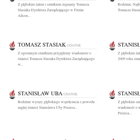
Z głębokim żalem i smutkiem żegnamy Tomasza
Rodzinie, Naj
Stasiaka Dyrektora Zarządzającego w Firmie
Tomasza Stasia
Allcon...
TOMASZ STASIAK
STANIS
GDAŃSK
Z ogromnym smutkiem przyjęliśmy wiadomość o
Z głębokim żal
śmierci Tomasza Stasiaka Dyrektora Zarządzającego
2009 roku zmarł
w...
STANISŁAW UBA
STANIS
GDAŃSK
Rodzinie wyrazy głębokiego współczucia z powodu
Z głębokim smu
nagłej śmierci Stanisława Uby Prezesa...
wiadomość o n
Prezesa...