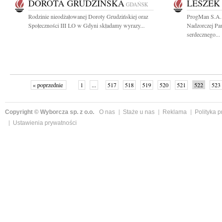
DOROTA GRUDZIŃSKA
LESZEK
GDAŃSK
Rodzinie nieodżałowanej Doroty Grudzińskiej oraz
ProgMan S.A.
Społeczności III LO w Gdyni składamy wyrazy...
Nadzorczej Pa
serdecznego...
« poprzednie
1
...
517
518
519
520
521
522
523
Copyright © Wyborcza sp. z o.o.
O nas
Staże u nas
Reklama
Polityka 
Ustawienia prywatności