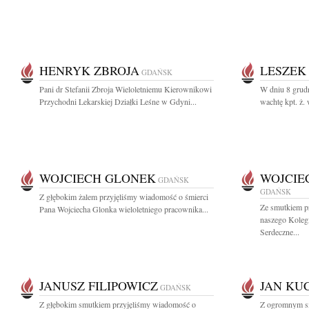
HENRYK ZBROJA
LESZEK
GDAŃSK
Pani dr Stefanii Zbroja Wieloletniemu Kierownikowi
W dniu 8 grud
Przychodni Lekarskiej Działki Leśne w Gdyni...
wachtę kpt. ż. 
WOJCIECH GLONEK
WOJCIE
GDAŃSK
GDAŃSK
Z głębokim żalem przyjęliśmy wiadomość o śmierci
Ze smutkiem p
Pana Wojciecha Glonka wieloletniego pracownika...
naszego Koleg
Serdeczne...
JANUSZ FILIPOWICZ
JAN KU
GDAŃSK
Z głębokim smutkiem przyjęliśmy wiadomość o
Z ogromnym sm