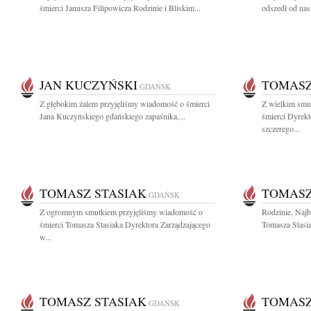
śmierci Janusza Filipowicza Rodzinie i Bliskim...
odszedł od nas
JAN KUCZYŃSKI
TOMASZ
GDAŃSK
Z głębokim żalem przyjęliśmy wiadomość o śmierci
Z wielkim smu
Jana Kuczyńskiego gdańskiego zapaśnika,...
śmierci Dyrek
szczerego...
TOMASZ STASIAK
TOMASZ
GDAŃSK
Z ogromnym smutkiem przyjęliśmy wiadomość o
Rodzinie, Naj
śmierci Tomasza Stasiaka Dyrektora Zarządzającego
Tomasza Stasia
w...
TOMASZ STASIAK
TOMASZ
GDAŃSK