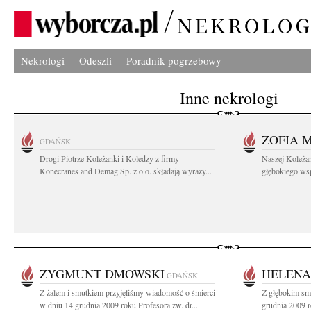
Nekrologi
Odeszli
Poradnik pogrzebowy
Inne nekrologi
ZOFIA 
GDAŃSK
Drogi Piotrze Koleżanki i Koledzy z firmy
Naszej Koleża
Konecranes and Demag Sp. z o.o. składają wyrazy...
głębokiego wspó
ZYGMUNT DMOWSKI
HELENA
GDAŃSK
Z żalem i smutkiem przyjęliśmy wiadomość o śmierci
Z głębokim sm
w dniu 14 grudnia 2009 roku Profesora zw. dr....
grudnia 2009 r