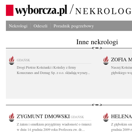
Nekrologi
Odeszli
Poradnik pogrzebowy
Inne nekrologi
ZOFIA 
GDAŃSK
Drogi Piotrze Koleżanki i Koledzy z firmy
Naszej Koleża
Konecranes and Demag Sp. z o.o. składają wyrazy...
głębokiego wspó
ZYGMUNT DMOWSKI
HELENA
GDAŃSK
Z żalem i smutkiem przyjęliśmy wiadomość o śmierci
Z głębokim sm
w dniu 14 grudnia 2009 roku Profesora zw. dr....
grudnia 2009 r