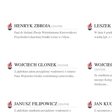
HENRYK ZBROJA
LESZEK
GDAŃSK
Pani dr Stefanii Zbroja Wieloletniemu Kierownikowi
W dniu 8 grud
Przychodni Lekarskiej Działki Leśne w Gdyni...
wachtę kpt. ż. 
WOJCIECH GLONEK
WOJCIE
GDAŃSK
GDAŃSK
Z głębokim żalem przyjęliśmy wiadomość o śmierci
Ze smutkiem p
Pana Wojciecha Glonka wieloletniego pracownika...
naszego Koleg
Serdeczne...
JANUSZ FILIPOWICZ
JAN KU
GDAŃSK
Z głębokim smutkiem przyjęliśmy wiadomość o
Z ogromnym sm