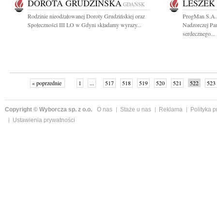
DOROTA GRUDZIŃSKA
LESZEK
GDAŃSK
Rodzinie nieodżałowanej Doroty Grudzińskiej oraz
ProgMan S.A.
Społeczności III LO w Gdyni składamy wyrazy...
Nadzorczej Pa
serdecznego...
« poprzednie
1
...
517
518
519
520
521
522
523
Copyright © Wyborcza sp. z o.o.
O nas
Staże u nas
Reklama
Polityka 
Ustawienia prywatności