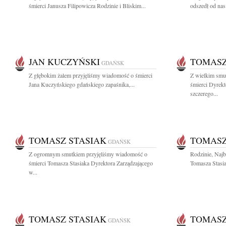
śmierci Janusza Filipowicza Rodzinie i Bliskim...
odszedł od nas
JAN KUCZYŃSKI
TOMASZ
GDAŃSK
Z głębokim żalem przyjęliśmy wiadomość o śmierci
Z wielkim smu
Jana Kuczyńskiego gdańskiego zapaśnika,...
śmierci Dyrek
szczerego...
TOMASZ STASIAK
TOMASZ
GDAŃSK
Z ogromnym smutkiem przyjęliśmy wiadomość o
Rodzinie, Naj
śmierci Tomasza Stasiaka Dyrektora Zarządzającego
Tomasza Stasia
w...
TOMASZ STASIAK
TOMASZ
GDAŃSK