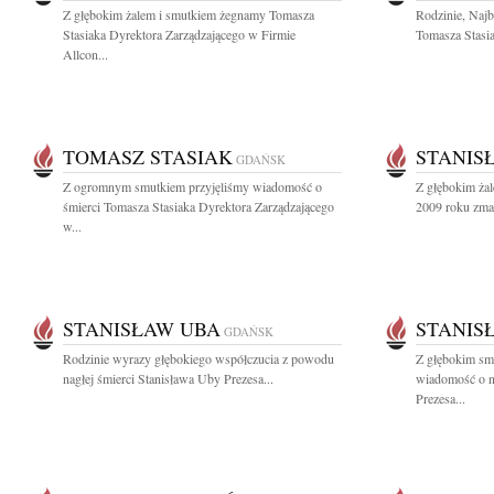
Z głębokim żalem i smutkiem żegnamy Tomasza
Rodzinie, Naj
Stasiaka Dyrektora Zarządzającego w Firmie
Tomasza Stasia
Allcon...
TOMASZ STASIAK
STANIS
GDAŃSK
Z ogromnym smutkiem przyjęliśmy wiadomość o
Z głębokim żal
śmierci Tomasza Stasiaka Dyrektora Zarządzającego
2009 roku zmarł
w...
STANISŁAW UBA
STANIS
GDAŃSK
Rodzinie wyrazy głębokiego współczucia z powodu
Z głębokim smu
nagłej śmierci Stanisława Uby Prezesa...
wiadomość o n
Prezesa...