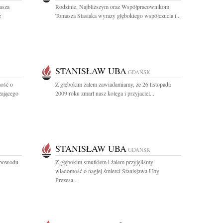
asza
Rodzinie, Najbliższym oraz Współpracownikom
e
Tomasza Stasiaka wyrazy głębokiego współczucia i...
STANISŁAW UBA
GDAŃSK
ość o
Z głębokim żalem zawiadamiamy, że 26 listopada
zającego
2009 roku zmarł nasz kolega i przyjaciel...
STANISŁAW UBA
GDAŃSK
z powodu
Z głębokim smutkiem i żalem przyjęliśmy
wiadomość o nagłej śmierci Stanisława Uby
Prezesa...