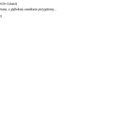
.2026
Gdańsk
Aniu, z głębokim smutkiem przyjęliśmy...
ej