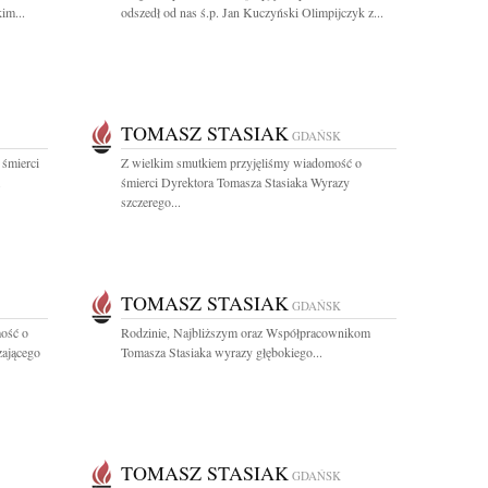
im...
odszedł od nas ś.p. Jan Kuczyński Olimpijczyk z...
TOMASZ STASIAK
GDAŃSK
 śmierci
Z wielkim smutkiem przyjęliśmy wiadomość o
.
śmierci Dyrektora Tomasza Stasiaka Wyrazy
szczerego...
TOMASZ STASIAK
GDAŃSK
ość o
Rodzinie, Najbliższym oraz Współpracownikom
zającego
Tomasza Stasiaka wyrazy głębokiego...
TOMASZ STASIAK
GDAŃSK