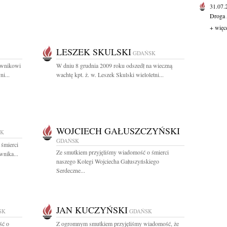
31.07
Droga 
+ więc
LESZEK SKULSKI
GDAŃSK
rownikowi
W dniu 8 grudnia 2009 roku odszedł na wieczną
i...
wachtę kpt. ż. w. Leszek Skulski wieloletni...
WOJCIECH GAŁUSZCZYŃSKI
SK
GDAŃSK
 śmierci
Ze smutkiem przyjęliśmy wiadomość o śmierci
wnika...
naszego Kolegi Wojciecha Gałuszyńskiego
Serdeczne...
JAN KUCZYŃSKI
SK
GDAŃSK
ść o
Z ogromnym smutkiem przyjęliśmy wiadomość, że