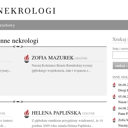
grzebowy
Inne nekrologi
Szukaj
Imię i naz
ZOFIA MAZUREK
GDAŃSK
Naszej Koleżance Beacie Rumińskiej wyrazy
yrazy...
głębokiego współczucia, żalu i wsparcia z...
INNE NE
06.08
Drogi P
05.08
Nasze 
04.08
HELENA PAPLIŃSKA
ŃSK
GDAŃSK
Panu P
Zofia 
o śmierci
Z głębokim smutkiem przyjęliśmy wiadomość, że 10
Naszej
r....
grudnia 2009 roku zmarła Helena Paplińska...