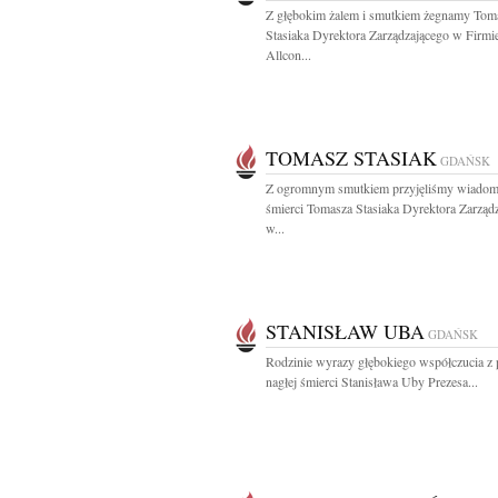
Z głębokim żalem i smutkiem żegnamy Tom
Stasiaka Dyrektora Zarządzającego w Firmi
Allcon...
TOMASZ STASIAK
GDAŃSK
Z ogromnym smutkiem przyjęliśmy wiadom
śmierci Tomasza Stasiaka Dyrektora Zarząd
w...
STANISŁAW UBA
GDAŃSK
Rodzinie wyrazy głębokiego współczucia 
nagłej śmierci Stanisława Uby Prezesa...