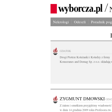
Nekrologi
Odeszli
Poradnik po
GDAŃSK
Drogi Piotrze Koleżanki i Koledzy z firmy
Konecranes and Demag Sp. z o.o. składają w
ZYGMUNT DMOWSKI
GDA
Z żalem i smutkiem przyjęliśmy wiadomość 
w dniu 14 grudnia 2009 roku Profesora zw. d