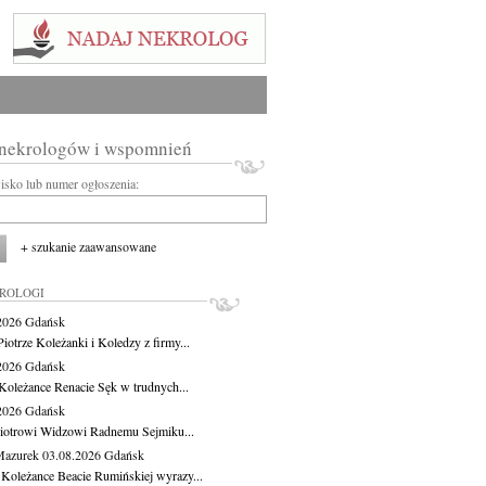
 nekrologów i wspomnień
wisko lub numer ogłoszenia:
+ szukanie zaawansowane
KROLOGI
.2026
Gdańsk
iotrze Koleżanki i Koledzy z firmy...
.2026
Gdańsk
Koleżance Renacie Sęk w trudnych...
.2026
Gdańsk
iotrowi Widzowi Radnemu Sejmiku...
Mazurek
03.08.2026
Gdańsk
 Koleżance Beacie Rumińskiej wyrazy...