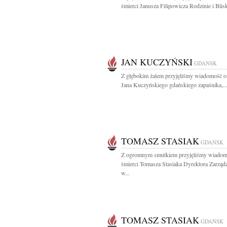
śmierci Janusza Filipowicza Rodzinie i Blisk
JAN KUCZYŃSKI
GDAŃSK
Z głębokim żalem przyjęliśmy wiadomość o
Jana Kuczyńskiego gdańskiego zapaśnika,..
TOMASZ STASIAK
GDAŃSK
Z ogromnym smutkiem przyjęliśmy wiadom
śmierci Tomasza Stasiaka Dyrektora Zarząd
w...
TOMASZ STASIAK
GDAŃSK