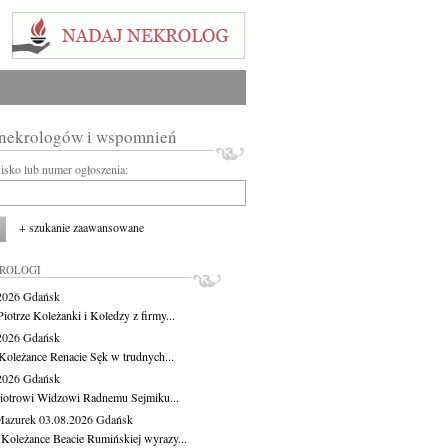
 nekrologów i wspomnień
wisko lub numer ogłoszenia:
+ szukanie zaawansowane
KROLOGI
.2026
Gdańsk
iotrze Koleżanki i Koledzy z firmy...
.2026
Gdańsk
Koleżance Renacie Sęk w trudnych...
.2026
Gdańsk
iotrowi Widzowi Radnemu Sejmiku...
Mazurek
03.08.2026
Gdańsk
 Koleżance Beacie Rumińskiej wyrazy...