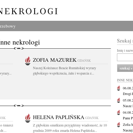
grzebowy
Inne nekrologi
Szukaj
Imię i naz
ZOFIA MAZUREK
GDAŃSK
Naszej Koleżance Beacie Rumińskiej wyrazy
yrazy...
głębokiego współczucia, żalu i wsparcia z...
INNE NE
06.08
Drogi P
05.08
Nasze 
04.08
HELENA PAPLIŃSKA
ŃSK
GDAŃSK
Panu P
Zofia 
o śmierci
Z głębokim smutkiem przyjęliśmy wiadomość, że 10
Naszej
r....
grudnia 2009 roku zmarła Helena Paplińska...