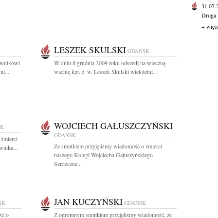
31.07
Droga 
+ więc
LESZEK SKULSKI
GDAŃSK
rownikowi
W dniu 8 grudnia 2009 roku odszedł na wieczną
i...
wachtę kpt. ż. w. Leszek Skulski wieloletni...
WOJCIECH GAŁUSZCZYŃSKI
SK
GDAŃSK
 śmierci
Ze smutkiem przyjęliśmy wiadomość o śmierci
wnika...
naszego Kolegi Wojciecha Gałuszyńskiego
Serdeczne...
JAN KUCZYŃSKI
SK
GDAŃSK
ść o
Z ogromnym smutkiem przyjęliśmy wiadomość, że