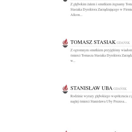
Z głębokim żalem i smutkiem żegnamy Tom
Stasiaka Dyrektora Zarządzającego w Firmi
Allcon...
TOMASZ STASIAK
GDAŃSK
Z ogromnym smutkiem przyjęliśmy wiadom
śmierci Tomasza Stasiaka Dyrektora Zarząd
w...
STANISŁAW UBA
GDAŃSK
Rodzinie wyrazy głębokiego współczucia 
nagłej śmierci Stanisława Uby Prezesa...