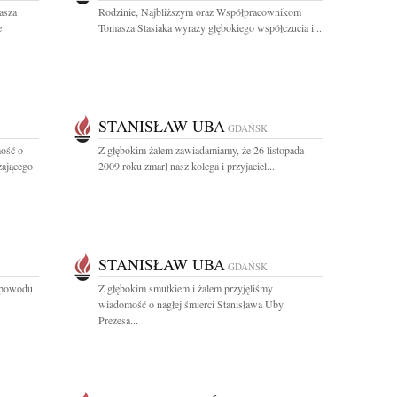
asza
Rodzinie, Najbliższym oraz Współpracownikom
e
Tomasza Stasiaka wyrazy głębokiego współczucia i...
STANISŁAW UBA
GDAŃSK
ość o
Z głębokim żalem zawiadamiamy, że 26 listopada
zającego
2009 roku zmarł nasz kolega i przyjaciel...
STANISŁAW UBA
GDAŃSK
z powodu
Z głębokim smutkiem i żalem przyjęliśmy
wiadomość o nagłej śmierci Stanisława Uby
Prezesa...