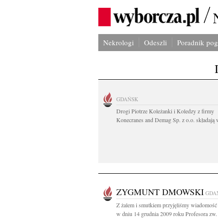
Nekrologi
Odeszli
Poradnik po
GDAŃSK
Drogi Piotrze Koleżanki i Koledzy z firmy
Konecranes and Demag Sp. z o.o. składają w
ZYGMUNT DMOWSKI
GDA
Z żalem i smutkiem przyjęliśmy wiadomość 
w dniu 14 grudnia 2009 roku Profesora zw. d