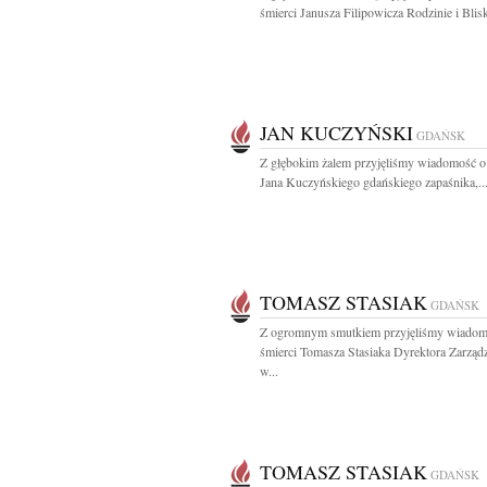
śmierci Janusza Filipowicza Rodzinie i Blisk
JAN KUCZYŃSKI
GDAŃSK
Z głębokim żalem przyjęliśmy wiadomość o
Jana Kuczyńskiego gdańskiego zapaśnika,..
TOMASZ STASIAK
GDAŃSK
Z ogromnym smutkiem przyjęliśmy wiadom
śmierci Tomasza Stasiaka Dyrektora Zarząd
w...
TOMASZ STASIAK
GDAŃSK