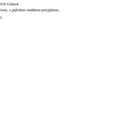
.2026
Gdańsk
Aniu, z głębokim smutkiem przyjęliśmy...
ej