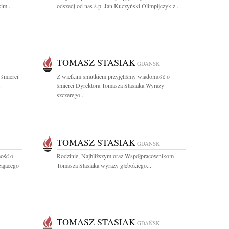
im...
odszedł od nas ś.p. Jan Kuczyński Olimpijczyk z...
TOMASZ STASIAK
GDAŃSK
 śmierci
Z wielkim smutkiem przyjęliśmy wiadomość o
.
śmierci Dyrektora Tomasza Stasiaka Wyrazy
szczerego...
TOMASZ STASIAK
GDAŃSK
ość o
Rodzinie, Najbliższym oraz Współpracownikom
zającego
Tomasza Stasiaka wyrazy głębokiego...
TOMASZ STASIAK
GDAŃSK