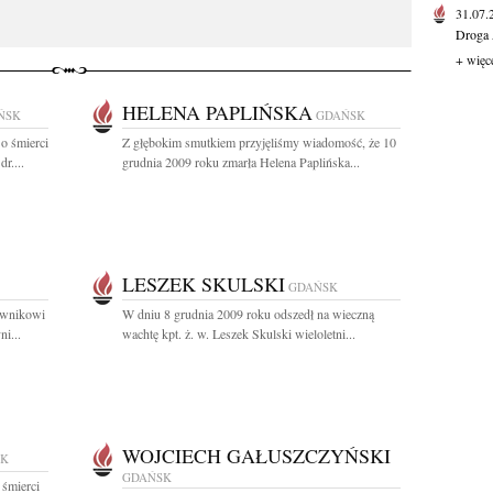
31.07
Droga 
+ więc
HELENA PAPLIŃSKA
ŃSK
GDAŃSK
o śmierci
Z głębokim smutkiem przyjęliśmy wiadomość, że 10
r....
grudnia 2009 roku zmarła Helena Paplińska...
LESZEK SKULSKI
GDAŃSK
rownikowi
W dniu 8 grudnia 2009 roku odszedł na wieczną
i...
wachtę kpt. ż. w. Leszek Skulski wieloletni...
WOJCIECH GAŁUSZCZYŃSKI
SK
GDAŃSK
 śmierci