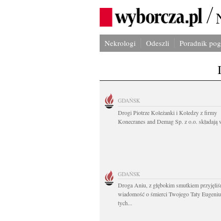
Nekrologi
Odeszli
Poradnik po
GDAŃSK
Drogi Piotrze Koleżanki i Koledzy z firmy
Konecranes and Demag Sp. z o.o. składają w
GDAŃSK
Droga Aniu, z głębokim smutkiem przyjęli
wiadomość o śmierci Twojego Taty Eugeni
tych...