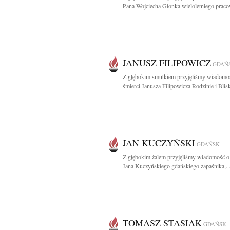
Pana Wojciecha Glonka wieloletniego praco
JANUSZ FILIPOWICZ
GDAŃ
Z głębokim smutkiem przyjęliśmy wiadomo
śmierci Janusza Filipowicza Rodzinie i Blisk
JAN KUCZYŃSKI
GDAŃSK
Z głębokim żalem przyjęliśmy wiadomość o
Jana Kuczyńskiego gdańskiego zapaśnika,..
TOMASZ STASIAK
GDAŃSK