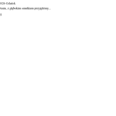
.2026
Gdańsk
Aniu, z głębokim smutkiem przyjęliśmy...
ej