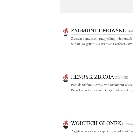
ZYGMUNT DMOWSKI
GDA
Z żalem i smutkiem przyjęliśmy wiadomość 
w dniu 14 grudnia 2009 roku Profesora zw. d
HENRYK ZBROJA
GDAŃSK
Pani dr Stefanii Zbroja Wieloletniemu Kie
Przychodni Lekarskiej Działki Leśne w Gdyn
WOJCIECH GLONEK
GDAŃ
Z głębokim żalem przyjęliśmy wiadomość o