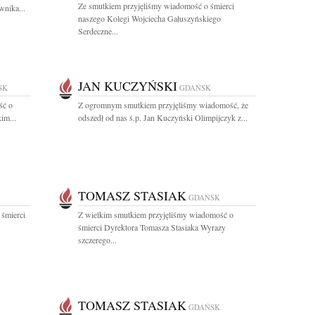
Ze smutkiem przyjęliśmy wiadomość o śmierci
wnika...
naszego Kolegi Wojciecha Gałuszyńskiego
Serdeczne...
JAN KUCZYŃSKI
SK
GDAŃSK
ść o
Z ogromnym smutkiem przyjęliśmy wiadomość, że
im...
odszedł od nas ś.p. Jan Kuczyński Olimpijczyk z...
TOMASZ STASIAK
GDAŃSK
 śmierci
Z wielkim smutkiem przyjęliśmy wiadomość o
.
śmierci Dyrektora Tomasza Stasiaka Wyrazy
szczerego...
TOMASZ STASIAK
GDAŃSK