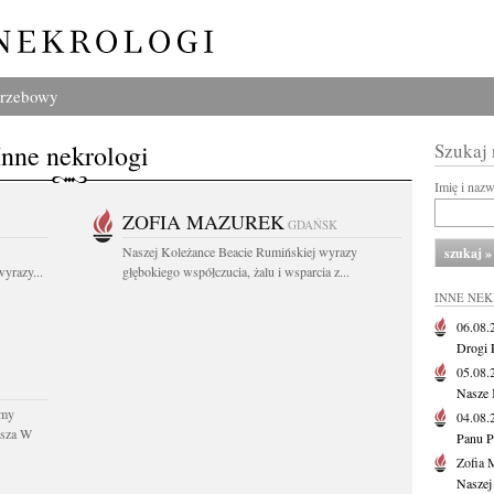
grzebowy
Inne nekrologi
Szukaj
Imię i naz
ZOFIA MAZUREK
GDAŃSK
Naszej Koleżance Beacie Rumińskiej wyrazy
yrazy...
głębokiego współczucia, żalu i wsparcia z...
INNE NE
06.08
Drogi P
05.08
Nasze 
śmy
04.08
usza W
Panu P
Zofia 
Naszej