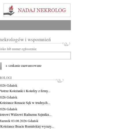
 nekrologów i wspomnień
wisko lub numer ogłoszenia:
+ szukanie zaawansowane
KROLOGI
.2026
Gdańsk
iotrze Koleżanki i Koledzy z firmy...
.2026
Gdańsk
Koleżance Renacie Sęk w trudnych...
.2026
Gdańsk
iotrowi Widzowi Radnemu Sejmiku...
Mazurek
03.08.2026
Gdańsk
 Koleżance Beacie Rumińskiej wyrazy...