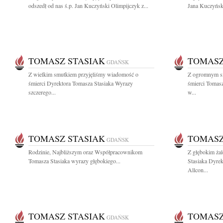
odszedł od nas ś.p. Jan Kuczyński Olimpijczyk z...
Jana Kuczyński
TOMASZ STASIAK
TOMASZ
GDAŃSK
Z wielkim smutkiem przyjęliśmy wiadomość o
Z ogromnym s
śmierci Dyrektora Tomasza Stasiaka Wyrazy
śmierci Tomasz
szczerego...
w...
TOMASZ STASIAK
TOMASZ
GDAŃSK
Rodzinie, Najbliższym oraz Współpracownikom
Z głębokim ża
Tomasza Stasiaka wyrazy głębokiego...
Stasiaka Dyrek
Allcon...
TOMASZ STASIAK
TOMASZ
GDAŃSK