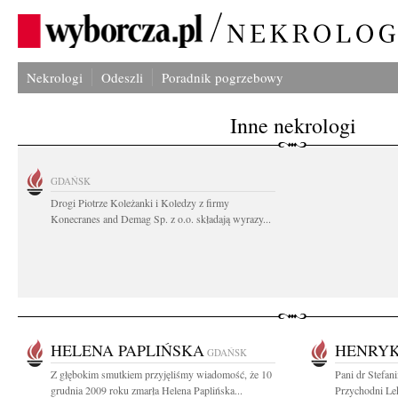
Nekrologi
Odeszli
Poradnik pogrzebowy
Inne nekrologi
GDAŃSK
Drogi Piotrze Koleżanki i Koledzy z firmy
Konecranes and Demag Sp. z o.o. składają wyrazy...
HELENA PAPLIŃSKA
HENRYK
GDAŃSK
Z głębokim smutkiem przyjęliśmy wiadomość, że 10
Pani dr Stefan
grudnia 2009 roku zmarła Helena Paplińska...
Przychodni Lek