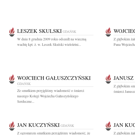
LESZEK SKULSKI
WOJCIE
GDAŃSK
W dniu 8 grudnia 2009 roku odszedł na wieczną
Z głębokim ża
wachtę kpt. ż. w. Leszek Skulski wieloletni...
Pana Wojciecha
WOJCIECH GAŁUSZCZYŃSKI
JANUSZ 
GDAŃSK
Z głębokim sm
Ze smutkiem przyjęliśmy wiadomość o śmierci
śmierci Janusz
naszego Kolegi Wojciecha Gałuszyńskiego
Serdeczne...
JAN KUCZYŃSKI
JAN KU
GDAŃSK
Z ogromnym smutkiem przyjęliśmy wiadomość, że
Z głębokim ża