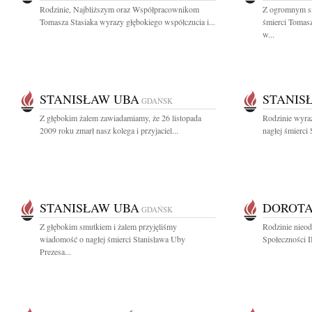
Rodzinie, Najbliższym oraz Współpracownikom
Z ogromnym s
Tomasza Stasiaka wyrazy głębokiego współczucia i...
śmierci Tomasz
w...
STANISŁAW UBA
STANIS
GDAŃSK
Z głębokim żalem zawiadamiamy, że 26 listopada
Rodzinie wyra
2009 roku zmarł nasz kolega i przyjaciel...
nagłej śmierci
STANISŁAW UBA
DOROTA
GDAŃSK
Z głębokim smutkiem i żalem przyjęliśmy
Rodzinie nieod
wiadomość o nagłej śmierci Stanisława Uby
Społeczności 
Prezesa...