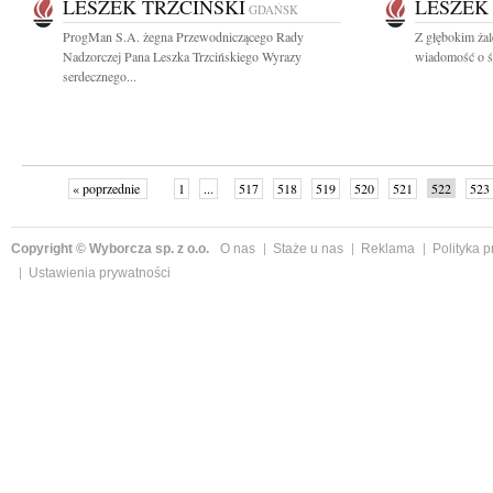
LESZEK TRZCIŃSKI
LESZEK
GDAŃSK
ProgMan S.A. żegna Przewodniczącego Rady
Z głębokim żal
Nadzorczej Pana Leszka Trzcińskiego Wyrazy
wiadomość o śm
serdecznego...
« poprzednie
1
...
517
518
519
520
521
522
523
Copyright © Wyborcza sp. z o.o.
O nas
Staże u nas
Reklama
Polityka 
Ustawienia prywatności