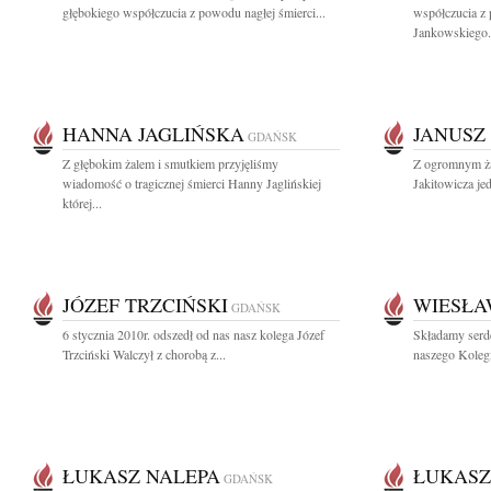
głębokiego współczucia z powodu nagłej śmierci...
współczucia z
Jankowskiego.
HANNA JAGLIŃSKA
JANUSZ
GDAŃSK
Z głębokim żalem i smutkiem przyjęliśmy
Z ogromnym ża
wiadomość o tragicznej śmierci Hanny Jaglińskiej
Jakitowicza je
której...
JÓZEF TRZCIŃSKI
WIESŁA
GDAŃSK
6 stycznia 2010r. odszedł od nas nasz kolega Józef
Składamy serd
Trzciński Walczył z chorobą z...
naszego Koleg
ŁUKASZ NALEPA
ŁUKASZ
GDAŃSK