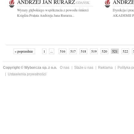
ANDRZEJ JAN RURARZ
ANDRZE
GDAŃSK
Wyrazy głębokiego współczucia z powodu śmierci
Dyrekcja i pr
Księdza Prałata Andrzeja Jana Rurarza...
AKADEMII PCE 
« poprzednie
1
...
516
517
518
519
520
521
522
Copyright © Wyborcza sp. z o.o.
O nas
Staże u nas
Reklama
Polityka 
Ustawienia prywatności