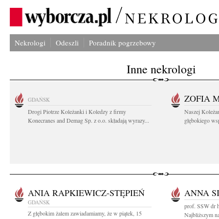
Nekrologi
Odeszli
Poradnik pogrzebowy
Inne nekrologi
ZOFIA 
GDAŃSK
Drogi Piotrze Koleżanki i Koledzy z firmy
Naszej Koleża
Konecranes and Demag Sp. z o.o. składają wyrazy...
głębokiego wspó
ANIA RAPKIEWICZ-STĘPIEŃ
ANNA S
GDAŃSK
prof. SSW dr h
Z głębokim żalem zawiadamiamy, że w piątek, 15
Najbliższym n