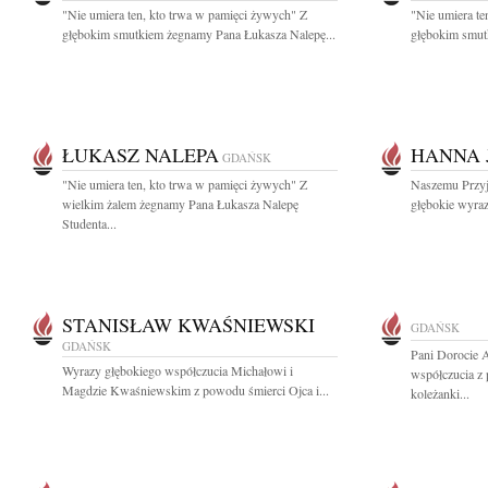
"Nie umiera ten, kto trwa w pamięci żywych" Z
"Nie umiera te
głębokim smutkiem żegnamy Pana Łukasza Nalepę...
głębokim smut
ŁUKASZ NALEPA
HANNA 
GDAŃSK
"Nie umiera ten, kto trwa w pamięci żywych" Z
Naszemu Przyj
wielkim żalem żegnamy Pana Łukasza Nalepę
głębokie wyra
Studenta...
STANISŁAW KWAŚNIEWSKI
GDAŃSK
GDAŃSK
Pani Dorocie 
Wyrazy głębokiego współczucia Michałowi i
współczucia z 
Magdzie Kwaśniewskim z powodu śmierci Ojca i...
koleżanki...