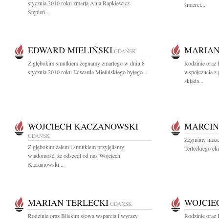
stycznia 2010 roku zmarła Ania Rapkiewicz-
śmierci...
Stępień...
EDWARD MIELIŃSKI
MARIAN
GDAŃSK
Z głębokim smutkiem żegnamy zmarłego w dniu 8
Rodzinie oraz
stycznia 2010 roku Edwarda Mielińskiego byłego...
współczucia z
składa...
WOJCIECH KACZANOWSKI
MARCIN
GDAŃSK
Żegnamy nasze
Z głębokim żalem i smutkiem przyjęliśmy
Terleckiego eki
wiadomość, że odszedł od nas Wojciech
Kaczanowski...
MARIAN TERLECKI
WOJCIE
GDAŃSK
Rodzinie oraz Bliskim słowa wsparcia i wyrazy
Rodzinie oraz