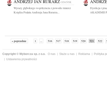
ANDRZEJ JAN RURARZ
ANDRZE
GDAŃSK
Wyrazy głębokiego współczucia z powodu śmierci
Dyrekcja i pr
Księdza Prałata Andrzeja Jana Rurarza...
AKADEMII PCE 
« poprzednie
1
...
516
517
518
519
520
521
522
Copyright © Wyborcza sp. z o.o.
O nas
Staże u nas
Reklama
Polityka 
Ustawienia prywatności