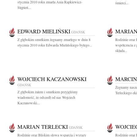
stycznia 2010 roku zmarła Ania Rapkiewicz-
śmierci...
Stępień...
EDWARD MIELIŃSKI
MARIAN
GDAŃSK
Z głębokim smutkiem żegnamy zmarłego w dniu 8
Rodzinie oraz
stycznia 2010 roku Edwarda Mielińskiego byłego...
współczucia z
składa...
WOJCIECH KACZANOWSKI
MARCIN
GDAŃSK
Żegnamy nasze
Z głębokim żalem i smutkiem przyjęliśmy
Terleckiego eki
wiadomość, że odszedł od nas Wojciech
Kaczanowski...
MARIAN TERLECKI
WOJCIE
GDAŃSK
Rodzinie oraz Bliskim słowa wsparcia i wyrazy
Rodzinie oraz