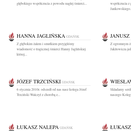
głębokiego współczucia z powodu nagłej śmierci...
współczucia z
Jankowskiego.
HANNA JAGLIŃSKA
JANUSZ
GDAŃSK
Z głębokim żalem i smutkiem przyjęliśmy
Z ogromnym ża
wiadomość o tragicznej śmierci Hanny Jaglińskiej
Jakitowicza je
której...
JÓZEF TRZCIŃSKI
WIESŁA
GDAŃSK
6 stycznia 2010r. odszedł od nas nasz kolega Józef
Składamy serd
Trzciński Walczył z chorobą z...
naszego Koleg
ŁUKASZ NALEPA
ŁUKASZ
GDAŃSK