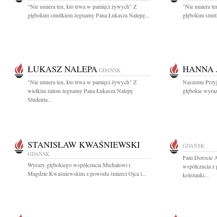
"Nie umiera ten, kto trwa w pamięci żywych" Z
"Nie umiera te
głębokim smutkiem żegnamy Pana Łukasza Nalepę...
głębokim smut
ŁUKASZ NALEPA
HANNA 
GDAŃSK
"Nie umiera ten, kto trwa w pamięci żywych" Z
Naszemu Przyj
wielkim żalem żegnamy Pana Łukasza Nalepę
głębokie wyra
Studenta...
STANISŁAW KWAŚNIEWSKI
GDAŃSK
GDAŃSK
Pani Dorocie 
Wyrazy głębokiego współczucia Michałowi i
współczucia z 
Magdzie Kwaśniewskim z powodu śmierci Ojca i...
koleżanki...