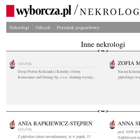
Nekrologi
Odeszli
Poradnik pogrzebowy
Inne nekrologi
ZOFIA 
GDAŃSK
Drogi Piotrze Koleżanki i Koledzy z firmy
Naszej Koleża
Konecranes and Demag Sp. z o.o. składają wyrazy...
głębokiego wspó
ANIA RAPKIEWICZ-STĘPIEŃ
ANNA S
GDAŃSK
prof. SSW dr h
Z głębokim żalem zawiadamiamy, że w piątek, 15
Najbliższym n