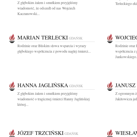
Z głębokim żalem i smutkiem przyjęliśmy
Terleckiego eki
wiadomość, że odszedł od nas Wojciech
Kaczanowski...
MARIAN TERLECKI
WOJCIE
GDAŃSK
Rodzinie oraz Bliskim słowa wsparcia i wyrazy
Rodzinie oraz
głębokiego współczucia z powodu nagłej śmierci...
współczucia z
Jankowskiego.
HANNA JAGLIŃSKA
JANUSZ
GDAŃSK
Z głębokim żalem i smutkiem przyjęliśmy
Z ogromnym ża
wiadomość o tragicznej śmierci Hanny Jaglińskiej
Jakitowicza je
której...
JÓZEF TRZCIŃSKI
WIESŁA
GDAŃSK