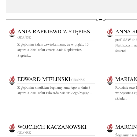
ANIA RAPKIEWICZ-STĘPIEŃ
ANNA S
GDAŃSK
prof. SSW dr h
Z głębokim żalem zawiadamiamy, że w piątek, 15
Najbliższym n
stycznia 2010 roku zmarła Ania Rapkiewicz-
śmierci...
Stępień...
EDWARD MIELIŃSKI
MARIAN
GDAŃSK
Z głębokim smutkiem żegnamy zmarłego w dniu 8
Rodzinie oraz
stycznia 2010 roku Edwarda Mielińskiego byłego...
współczucia z
składa...
WOJCIECH KACZANOWSKI
MARCIN
GDAŃSK
Żegnamy nasze