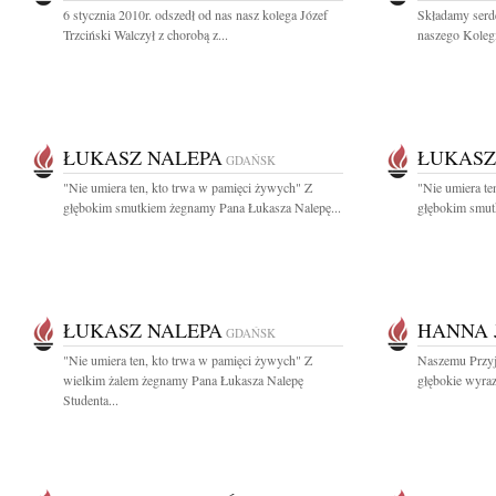
6 stycznia 2010r. odszedł od nas nasz kolega Józef
Składamy serd
Trzciński Walczył z chorobą z...
naszego Koleg
ŁUKASZ NALEPA
ŁUKASZ
GDAŃSK
"Nie umiera ten, kto trwa w pamięci żywych" Z
"Nie umiera te
głębokim smutkiem żegnamy Pana Łukasza Nalepę...
głębokim smut
ŁUKASZ NALEPA
HANNA 
GDAŃSK
"Nie umiera ten, kto trwa w pamięci żywych" Z
Naszemu Przyj
wielkim żalem żegnamy Pana Łukasza Nalepę
głębokie wyra
Studenta...