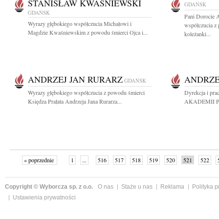
STANISŁAW KWAŚNIEWSKI
GDAŃSK
GDAŃSK
Pani Dorocie 
Wyrazy głębokiego współczucia Michałowi i
współczucia z 
Magdzie Kwaśniewskim z powodu śmierci Ojca i...
koleżanki...
ANDRZEJ JAN RURARZ
ANDRZE
GDAŃSK
Wyrazy głębokiego współczucia z powodu śmierci
Dyrekcja i pr
Księdza Prałata Andrzeja Jana Rurarza...
AKADEMII PCE 
« poprzednie
1
...
516
517
518
519
520
521
522
Copyright © Wyborcza sp. z o.o.
O nas
Staże u nas
Reklama
Polityka 
Ustawienia prywatności