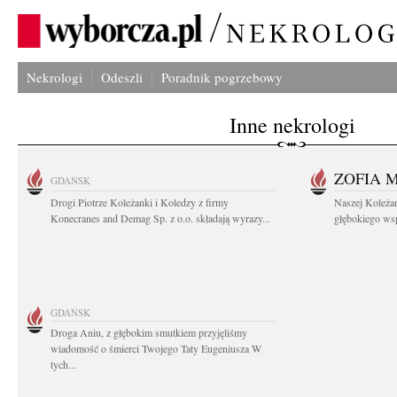
Nekrologi
Odeszli
Poradnik pogrzebowy
Inne nekrologi
ZOFIA 
GDAŃSK
Drogi Piotrze Koleżanki i Koledzy z firmy
Naszej Koleża
Konecranes and Demag Sp. z o.o. składają wyrazy...
głębokiego wspó
GDAŃSK
Droga Aniu, z głębokim smutkiem przyjęliśmy
wiadomość o śmierci Twojego Taty Eugeniusza W
tych...