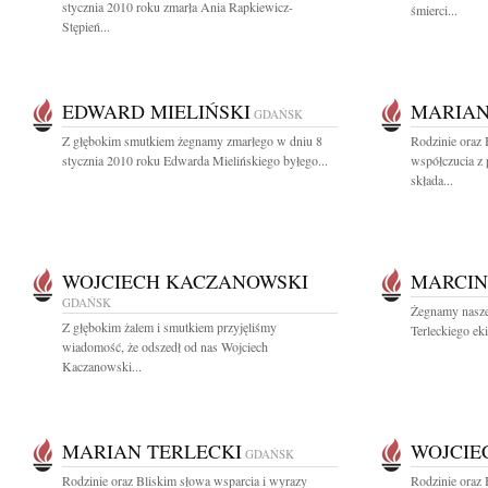
stycznia 2010 roku zmarła Ania Rapkiewicz-
śmierci...
Stępień...
EDWARD MIELIŃSKI
MARIAN
GDAŃSK
Z głębokim smutkiem żegnamy zmarłego w dniu 8
Rodzinie oraz
stycznia 2010 roku Edwarda Mielińskiego byłego...
współczucia z
składa...
WOJCIECH KACZANOWSKI
MARCIN
GDAŃSK
Żegnamy nasze
Z głębokim żalem i smutkiem przyjęliśmy
Terleckiego eki
wiadomość, że odszedł od nas Wojciech
Kaczanowski...
MARIAN TERLECKI
WOJCIE
GDAŃSK
Rodzinie oraz Bliskim słowa wsparcia i wyrazy
Rodzinie oraz