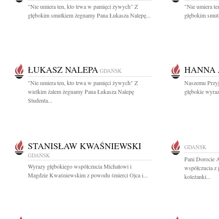
"Nie umiera ten, kto trwa w pamięci żywych" Z
"Nie umiera te
głębokim smutkiem żegnamy Pana Łukasza Nalepę...
głębokim smut
ŁUKASZ NALEPA
HANNA 
GDAŃSK
"Nie umiera ten, kto trwa w pamięci żywych" Z
Naszemu Przyj
wielkim żalem żegnamy Pana Łukasza Nalepę
głębokie wyra
Studenta...
STANISŁAW KWAŚNIEWSKI
GDAŃSK
GDAŃSK
Pani Dorocie 
Wyrazy głębokiego współczucia Michałowi i
współczucia z 
Magdzie Kwaśniewskim z powodu śmierci Ojca i...
koleżanki...