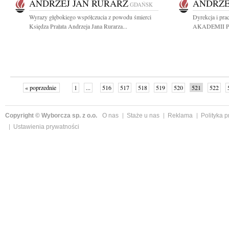
ANDRZEJ JAN RURARZ
ANDRZE
GDAŃSK
Wyrazy głębokiego współczucia z powodu śmierci
Dyrekcja i pr
Księdza Prałata Andrzeja Jana Rurarza...
AKADEMII PCE 
« poprzednie
1
...
516
517
518
519
520
521
522
Copyright © Wyborcza sp. z o.o.
O nas
Staże u nas
Reklama
Polityka 
Ustawienia prywatności