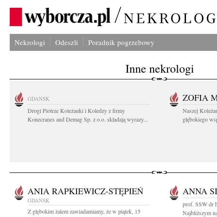
Nekrologi
Odeszli
Poradnik pogrzebowy
Inne nekrologi
ZOFIA 
GDAŃSK
Drogi Piotrze Koleżanki i Koledzy z firmy
Naszej Koleża
Konecranes and Demag Sp. z o.o. składają wyrazy...
głębokiego wspó
ANIA RAPKIEWICZ-STĘPIEŃ
ANNA S
GDAŃSK
prof. SSW dr h
Z głębokim żalem zawiadamiamy, że w piątek, 15
Najbliższym n