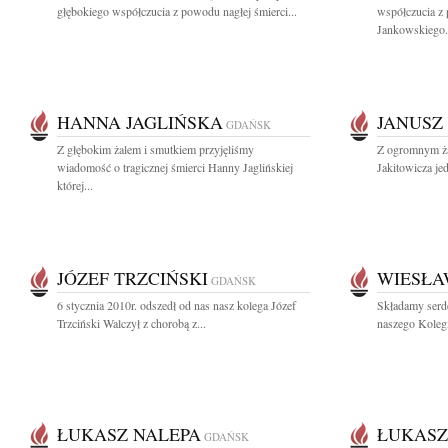
głębokiego współczucia z powodu nagłej śmierci...
współczucia z
Jankowskiego.
HANNA JAGLIŃSKA
JANUSZ
GDAŃSK
Z głębokim żalem i smutkiem przyjęliśmy
Z ogromnym ża
wiadomość o tragicznej śmierci Hanny Jaglińskiej
Jakitowicza je
której...
JÓZEF TRZCIŃSKI
WIESŁA
GDAŃSK
6 stycznia 2010r. odszedł od nas nasz kolega Józef
Składamy serd
Trzciński Walczył z chorobą z...
naszego Koleg
ŁUKASZ NALEPA
ŁUKASZ
GDAŃSK