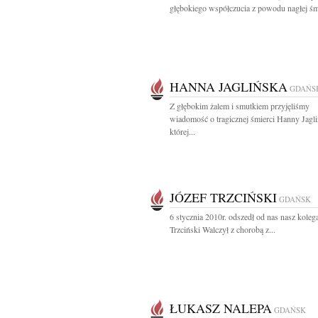
głębokiego współczucia z powodu nagłej śmi
HANNA JAGLIŃSKA
GDAŃS
Z głębokim żalem i smutkiem przyjęliśmy
wiadomość o tragicznej śmierci Hanny Jagli
której...
JÓZEF TRZCIŃSKI
GDAŃSK
6 stycznia 2010r. odszedł od nas nasz koleg
Trzciński Walczył z chorobą z...
ŁUKASZ NALEPA
GDAŃSK