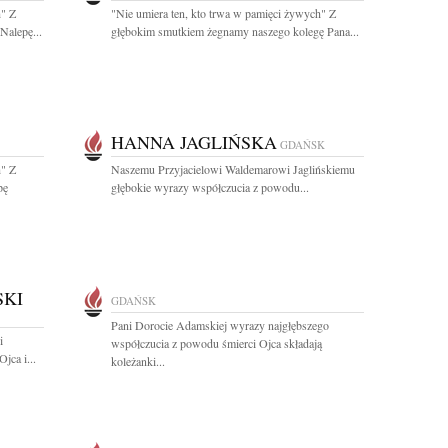
h" Z
"Nie umiera ten, kto trwa w pamięci żywych" Z
Nalepę...
głębokim smutkiem żegnamy naszego kolegę Pana...
HANNA JAGLIŃSKA
GDAŃSK
h" Z
Naszemu Przyjacielowi Waldemarowi Jaglińskiemu
pę
głębokie wyrazy współczucia z powodu...
SKI
GDAŃSK
Pani Dorocie Adamskiej wyrazy najgłębszego
i
współczucia z powodu śmierci Ojca składają
ca i...
koleżanki...