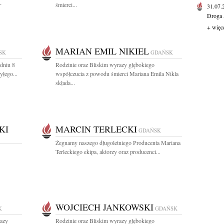
-
śmierci...
31.07
Droga 
+ więc
MARIAN EMIL NIKIEL
SK
GDAŃSK
dniu 8
Rodzinie oraz Bliskim wyrazy głębokiego
yłego...
współczucia z powodu śmierci Mariana Emila Nikla
składa...
KI
MARCIN TERLECKI
GDAŃSK
Żegnamy naszego długoletniego Producenta Mariana
Terleckiego ekipa, aktorzy oraz producenci...
WOJCIECH JANKOWSKI
K
GDAŃSK
razy
Rodzinie oraz Bliskim wyrazy głębokiego