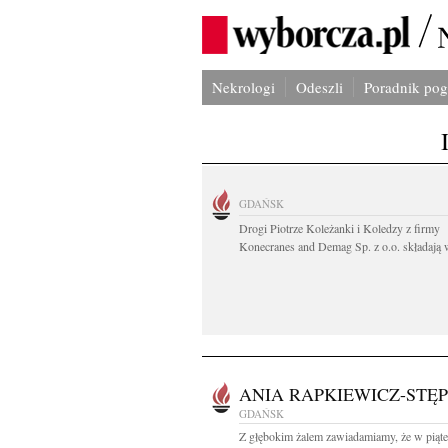
Nekrologi
Odeszli
Poradnik po
GDAŃSK
Drogi Piotrze Koleżanki i Koledzy z firmy
Konecranes and Demag Sp. z o.o. składają w
ANIA RAPKIEWICZ-STĘP
GDAŃSK
Z głębokim żalem zawiadamiamy, że w piąte