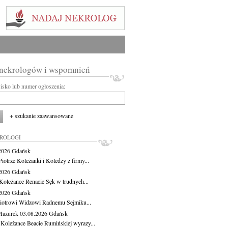
 nekrologów i wspomnień
wisko lub numer ogłoszenia:
+ szukanie zaawansowane
KROLOGI
.2026
Gdańsk
iotrze Koleżanki i Koledzy z firmy...
.2026
Gdańsk
Koleżance Renacie Sęk w trudnych...
.2026
Gdańsk
iotrowi Widzowi Radnemu Sejmiku...
Mazurek
03.08.2026
Gdańsk
 Koleżance Beacie Rumińskiej wyrazy...