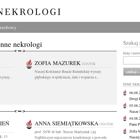
grzebowy
Inne nekrologi
Szukaj
Imię i naz
ZOFIA MAZUREK
GDAŃSK
Naszej Koleżance Beacie Rumińskiej wyrazy
yrazy...
głębokiego współczucia, żalu i wsparcia z...
INNE NE
06.08
Drogi P
05.08
Nasze 
04.08
IEŃ
ANNA SIEMIĄTKOWSKA
GDAŃSK
Panu P
Zofia 
prof. SSW dr hab. Teresie Martyniuk i jej
k, 15
Naszej
Najbliższym najszczersze kondolencje z powodu