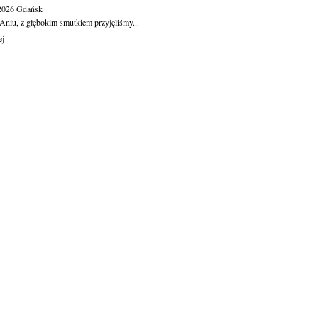
.2026
Gdańsk
Aniu, z głębokim smutkiem przyjęliśmy...
ej