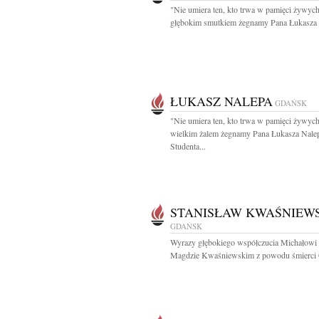
"Nie umiera ten, kto trwa w pamięci żywyc
głębokim smutkiem żegnamy Pana Łukasza 
ŁUKASZ NALEPA
GDAŃSK
"Nie umiera ten, kto trwa w pamięci żywyc
wielkim żalem żegnamy Pana Łukasza Nale
Studenta...
STANISŁAW KWAŚNIEW
GDAŃSK
Wyrazy głębokiego współczucia Michałowi 
Magdzie Kwaśniewskim z powodu śmierci Oj