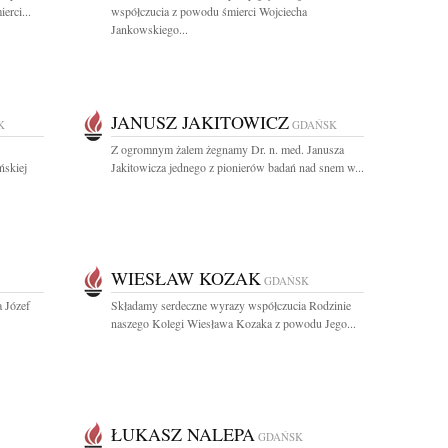
erci...
współczucia z powodu śmierci Wojciecha
Jankowskiego...
JANUSZ JAKITOWICZ
K
GDAŃSK
Z ogromnym żalem żegnamy Dr. n. med. Janusza
ńskiej
Jakitowicza jednego z pionierów badań nad snem w...
WIESŁAW KOZAK
GDAŃSK
a Józef
Składamy serdeczne wyrazy współczucia Rodzinie
naszego Kolegi Wiesława Kozaka z powodu Jego...
ŁUKASZ NALEPA
GDAŃSK