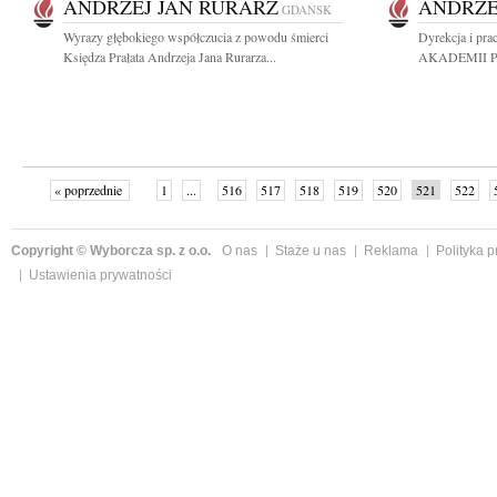
ANDRZEJ JAN RURARZ
ANDRZE
GDAŃSK
Wyrazy głębokiego współczucia z powodu śmierci
Dyrekcja i pr
Księdza Prałata Andrzeja Jana Rurarza...
AKADEMII PCE 
« poprzednie
1
...
516
517
518
519
520
521
522
Copyright © Wyborcza sp. z o.o.
O nas
Staże u nas
Reklama
Polityka 
Ustawienia prywatności