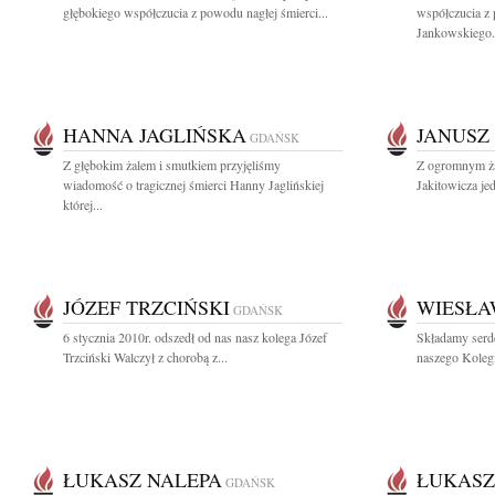
głębokiego współczucia z powodu nagłej śmierci...
współczucia z
Jankowskiego.
HANNA JAGLIŃSKA
JANUSZ
GDAŃSK
Z głębokim żalem i smutkiem przyjęliśmy
Z ogromnym ża
wiadomość o tragicznej śmierci Hanny Jaglińskiej
Jakitowicza je
której...
JÓZEF TRZCIŃSKI
WIESŁA
GDAŃSK
6 stycznia 2010r. odszedł od nas nasz kolega Józef
Składamy serd
Trzciński Walczył z chorobą z...
naszego Koleg
ŁUKASZ NALEPA
ŁUKASZ
GDAŃSK