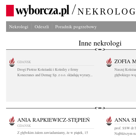
Nekrologi
Odeszli
Poradnik pogrzebowy
Inne nekrologi
ZOFIA 
GDAŃSK
Drogi Piotrze Koleżanki i Koledzy z firmy
Naszej Koleża
Konecranes and Demag Sp. z o.o. składają wyrazy...
głębokiego wspó
ANIA RAPKIEWICZ-STĘPIEŃ
ANNA S
GDAŃSK
prof. SSW dr h
Z głębokim żalem zawiadamiamy, że w piątek, 15
Najbliższym n