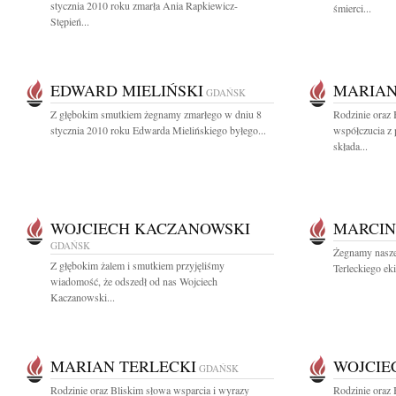
stycznia 2010 roku zmarła Ania Rapkiewicz-
śmierci...
Stępień...
EDWARD MIELIŃSKI
MARIAN
GDAŃSK
Z głębokim smutkiem żegnamy zmarłego w dniu 8
Rodzinie oraz
stycznia 2010 roku Edwarda Mielińskiego byłego...
współczucia z
składa...
WOJCIECH KACZANOWSKI
MARCIN
GDAŃSK
Żegnamy nasze
Z głębokim żalem i smutkiem przyjęliśmy
Terleckiego eki
wiadomość, że odszedł od nas Wojciech
Kaczanowski...
MARIAN TERLECKI
WOJCIE
GDAŃSK
Rodzinie oraz Bliskim słowa wsparcia i wyrazy
Rodzinie oraz