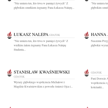
"Nie umiera ten, kto trwa w pamięci żywych" Z
"Nie umiera te
głębokim smutkiem żegnamy Pana Łukasza Nalepę...
głębokim smut
ŁUKASZ NALEPA
HANNA 
GDAŃSK
"Nie umiera ten, kto trwa w pamięci żywych" Z
Naszemu Przyj
wielkim żalem żegnamy Pana Łukasza Nalepę
głębokie wyra
Studenta...
STANISŁAW KWAŚNIEWSKI
GDAŃSK
GDAŃSK
Pani Dorocie 
Wyrazy głębokiego współczucia Michałowi i
współczucia z 
Magdzie Kwaśniewskim z powodu śmierci Ojca i...
koleżanki...