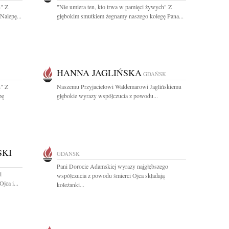
h" Z
"Nie umiera ten, kto trwa w pamięci żywych" Z
Nalepę...
głębokim smutkiem żegnamy naszego kolegę Pana...
HANNA JAGLIŃSKA
GDAŃSK
h" Z
Naszemu Przyjacielowi Waldemarowi Jaglińskiemu
pę
głębokie wyrazy współczucia z powodu...
SKI
GDAŃSK
Pani Dorocie Adamskiej wyrazy najgłębszego
i
współczucia z powodu śmierci Ojca składają
ca i...
koleżanki...