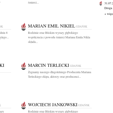
-
śmierci...
31.07
Droga 
+ więc
MARIAN EMIL NIKIEL
SK
GDAŃSK
dniu 8
Rodzinie oraz Bliskim wyrazy głębokiego
yłego...
współczucia z powodu śmierci Mariana Emila Nikla
składa...
KI
MARCIN TERLECKI
GDAŃSK
Żegnamy naszego długoletniego Producenta Mariana
Terleckiego ekipa, aktorzy oraz producenci...
WOJCIECH JANKOWSKI
K
GDAŃSK
razy
Rodzinie oraz Bliskim wyrazy głębokiego