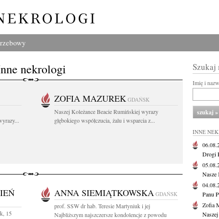
grzebowy
Inne nekrologi
Szukaj
Imię i naz
ZOFIA MAZUREK
GDAŃSK
Naszej Koleżance Beacie Rumińskiej wyrazy
yrazy...
głębokiego współczucia, żalu i wsparcia z...
INNE NE
06.08
Drogi P
05.08
Nasze 
04.08
IEŃ
ANNA SIEMIĄTKOWSKA
GDAŃSK
Panu P
Zofia 
prof. SSW dr hab. Teresie Martyniuk i jej
k, 15
Naszej
Najbliższym najszczersze kondolencje z powodu