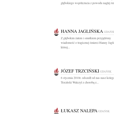
głębokiego współczucia z powodu nagłej śmi
HANNA JAGLIŃSKA
GDAŃS
Z głębokim żalem i smutkiem przyjęliśmy
wiadomość o tragicznej śmierci Hanny Jagli
której...
JÓZEF TRZCIŃSKI
GDAŃSK
6 stycznia 2010r. odszedł od nas nasz koleg
Trzciński Walczył z chorobą z...
ŁUKASZ NALEPA
GDAŃSK