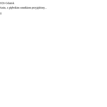
.2026
Gdańsk
Aniu, z głębokim smutkiem przyjęliśmy...
ej