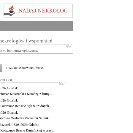
 nekrologów i wspomnień
wisko lub numer ogłoszenia:
+ szukanie zaawansowane
KROLOGI
.2026
Gdańsk
iotrze Koleżanki i Koledzy z firmy...
.2026
Gdańsk
Koleżance Renacie Sęk w trudnych...
.2026
Gdańsk
iotrowi Widzowi Radnemu Sejmiku...
Mazurek
03.08.2026
Gdańsk
 Koleżance Beacie Rumińskiej wyrazy...