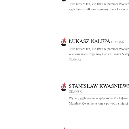
"Nie umiera ten, kto trwa w pamięci żywyc
głębokim smutkiem żegnamy Pana Łukasza 
ŁUKASZ NALEPA
GDAŃSK
"Nie umiera ten, kto trwa w pamięci żywyc
wielkim żalem żegnamy Pana Łukasza Nale
Studenta...
STANISŁAW KWAŚNIEW
GDAŃSK
Wyrazy głębokiego współczucia Michałowi 
Magdzie Kwaśniewskim z powodu śmierci Oj