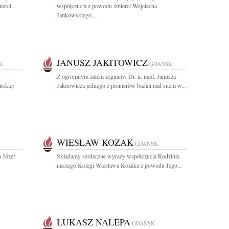
erci...
współczucia z powodu śmierci Wojciecha
Jankowskiego...
JANUSZ JAKITOWICZ
K
GDAŃSK
Z ogromnym żalem żegnamy Dr. n. med. Janusza
ńskiej
Jakitowicza jednego z pionierów badań nad snem w...
WIESŁAW KOZAK
GDAŃSK
a Józef
Składamy serdeczne wyrazy współczucia Rodzinie
naszego Kolegi Wiesława Kozaka z powodu Jego...
ŁUKASZ NALEPA
GDAŃSK