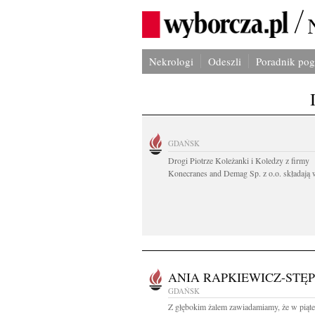
Nekrologi
Odeszli
Poradnik po
GDAŃSK
Drogi Piotrze Koleżanki i Koledzy z firmy
Konecranes and Demag Sp. z o.o. składają w
ANIA RAPKIEWICZ-STĘP
GDAŃSK
Z głębokim żalem zawiadamiamy, że w piąte