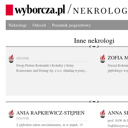
Nekrologi
Odeszli
Poradnik pogrzebowy
Inne nekrologi
ZOFIA 
GDAŃSK
Drogi Piotrze Koleżanki i Koledzy z firmy
Naszej Koleża
Konecranes and Demag Sp. z o.o. składają wyrazy...
głębokiego wspó
ANIA RAPKIEWICZ-STĘPIEŃ
ANNA S
GDAŃSK
prof. SSW dr h
Z głębokim żalem zawiadamiamy, że w piątek, 15
Najbliższym n