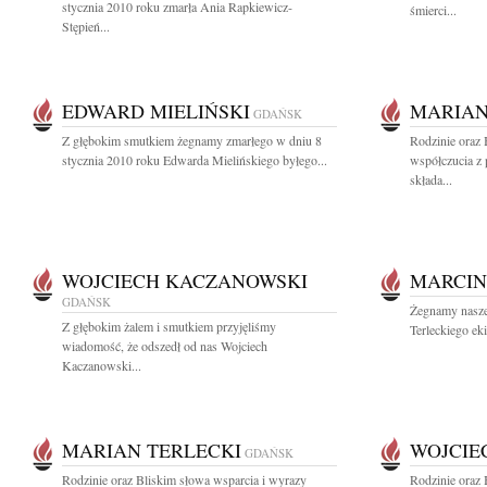
stycznia 2010 roku zmarła Ania Rapkiewicz-
śmierci...
Stępień...
EDWARD MIELIŃSKI
MARIAN
GDAŃSK
Z głębokim smutkiem żegnamy zmarłego w dniu 8
Rodzinie oraz
stycznia 2010 roku Edwarda Mielińskiego byłego...
współczucia z
składa...
WOJCIECH KACZANOWSKI
MARCIN
GDAŃSK
Żegnamy nasze
Z głębokim żalem i smutkiem przyjęliśmy
Terleckiego eki
wiadomość, że odszedł od nas Wojciech
Kaczanowski...
MARIAN TERLECKI
WOJCIE
GDAŃSK
Rodzinie oraz Bliskim słowa wsparcia i wyrazy
Rodzinie oraz