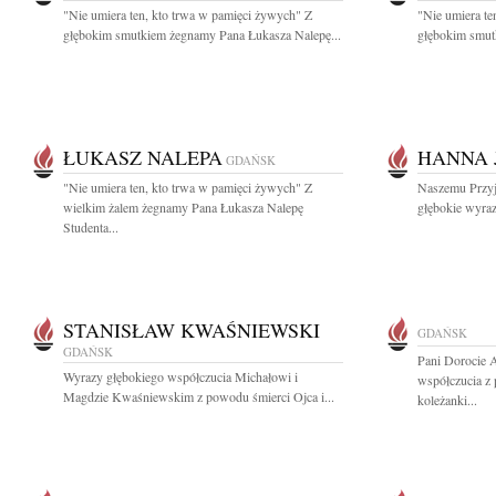
"Nie umiera ten, kto trwa w pamięci żywych" Z
"Nie umiera te
głębokim smutkiem żegnamy Pana Łukasza Nalepę...
głębokim smut
ŁUKASZ NALEPA
HANNA 
GDAŃSK
"Nie umiera ten, kto trwa w pamięci żywych" Z
Naszemu Przyj
wielkim żalem żegnamy Pana Łukasza Nalepę
głębokie wyra
Studenta...
STANISŁAW KWAŚNIEWSKI
GDAŃSK
GDAŃSK
Pani Dorocie 
Wyrazy głębokiego współczucia Michałowi i
współczucia z 
Magdzie Kwaśniewskim z powodu śmierci Ojca i...
koleżanki...