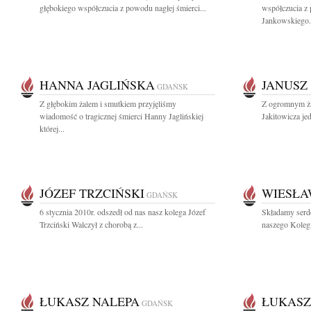
głębokiego współczucia z powodu nagłej śmierci...
współczucia z
Jankowskiego.
HANNA JAGLIŃSKA
JANUSZ
GDAŃSK
Z głębokim żalem i smutkiem przyjęliśmy
Z ogromnym ża
wiadomość o tragicznej śmierci Hanny Jaglińskiej
Jakitowicza je
której...
JÓZEF TRZCIŃSKI
WIESŁA
GDAŃSK
6 stycznia 2010r. odszedł od nas nasz kolega Józef
Składamy serd
Trzciński Walczył z chorobą z...
naszego Koleg
ŁUKASZ NALEPA
ŁUKASZ
GDAŃSK