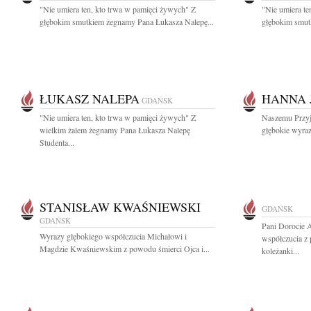
"Nie umiera ten, kto trwa w pamięci żywych" Z
"Nie umiera te
głębokim smutkiem żegnamy Pana Łukasza Nalepę...
głębokim smut
ŁUKASZ NALEPA
HANNA 
GDAŃSK
"Nie umiera ten, kto trwa w pamięci żywych" Z
Naszemu Przyj
wielkim żalem żegnamy Pana Łukasza Nalepę
głębokie wyra
Studenta...
STANISŁAW KWAŚNIEWSKI
GDAŃSK
GDAŃSK
Pani Dorocie 
Wyrazy głębokiego współczucia Michałowi i
współczucia z 
Magdzie Kwaśniewskim z powodu śmierci Ojca i...
koleżanki...