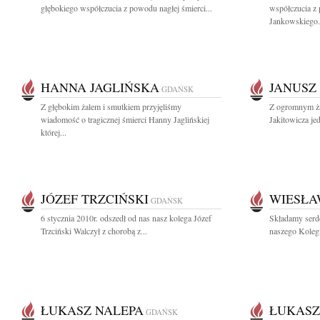
głębokiego współczucia z powodu nagłej śmierci...
współczucia z
Jankowskiego.
HANNA JAGLIŃSKA
JANUSZ
GDAŃSK
Z głębokim żalem i smutkiem przyjęliśmy
Z ogromnym ża
wiadomość o tragicznej śmierci Hanny Jaglińskiej
Jakitowicza je
której...
JÓZEF TRZCIŃSKI
WIESŁA
GDAŃSK
6 stycznia 2010r. odszedł od nas nasz kolega Józef
Składamy serd
Trzciński Walczył z chorobą z...
naszego Koleg
ŁUKASZ NALEPA
ŁUKASZ
GDAŃSK