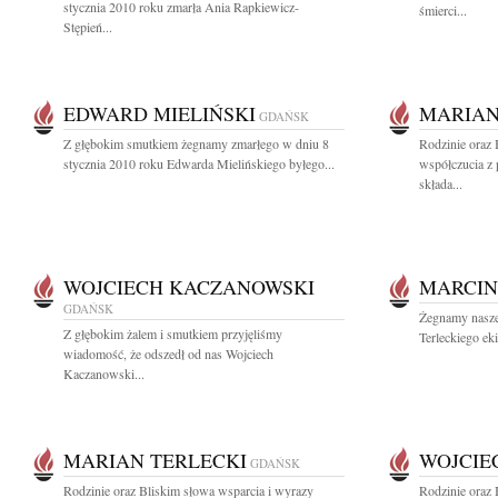
stycznia 2010 roku zmarła Ania Rapkiewicz-
śmierci...
Stępień...
EDWARD MIELIŃSKI
MARIAN
GDAŃSK
Z głębokim smutkiem żegnamy zmarłego w dniu 8
Rodzinie oraz
stycznia 2010 roku Edwarda Mielińskiego byłego...
współczucia z
składa...
WOJCIECH KACZANOWSKI
MARCIN
GDAŃSK
Żegnamy nasze
Z głębokim żalem i smutkiem przyjęliśmy
Terleckiego eki
wiadomość, że odszedł od nas Wojciech
Kaczanowski...
MARIAN TERLECKI
WOJCIE
GDAŃSK
Rodzinie oraz Bliskim słowa wsparcia i wyrazy
Rodzinie oraz