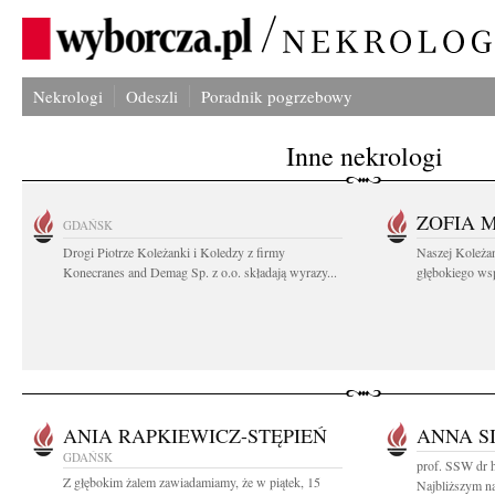
Nekrologi
Odeszli
Poradnik pogrzebowy
Inne nekrologi
ZOFIA 
GDAŃSK
Drogi Piotrze Koleżanki i Koledzy z firmy
Naszej Koleża
Konecranes and Demag Sp. z o.o. składają wyrazy...
głębokiego wspó
ANIA RAPKIEWICZ-STĘPIEŃ
ANNA S
GDAŃSK
prof. SSW dr h
Z głębokim żalem zawiadamiamy, że w piątek, 15
Najbliższym n