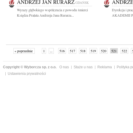
ANDRZEJ JAN RURARZ
ANDRZE
GDAŃSK
Wyrazy głębokiego współczucia z powodu śmierci
Dyrekcja i pr
Księdza Prałata Andrzeja Jana Rurarza...
AKADEMII PCE 
« poprzednie
1
...
516
517
518
519
520
521
522
Copyright © Wyborcza sp. z o.o.
O nas
Staże u nas
Reklama
Polityka 
Ustawienia prywatności