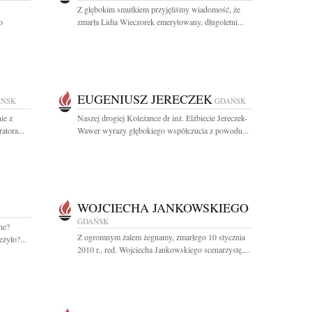
Z głębokim smutkiem przyjęliśmy wiadomość, że
o
zmarła Lidia Wieczorek emerytowany, długoletni...
EUGENIUSZ JERECZEK
AŃSK
GDAŃSK
ie z
Naszej drogiej Koleżance dr inż. Elżbiecie Jereczek-
tora...
Wawer wyrazy głębokiego współczucia z powodu...
WOJCIECHA JANKOWSKIEGO
GDAŃSK
ne?
Z ogromnym żalem żegnamy, zmarłego 10 stycznia
żyło?...
2010 r., red. Wojciecha Jankowskiego scenarzystę,...