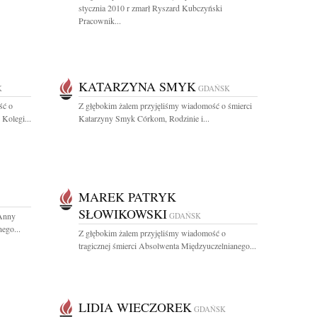
stycznia 2010 r zmarł Ryszard Kubczyński
Pracownik...
KATARZYNA SMYK
K
GDAŃSK
ść o
Z głębokim żalem przyjęliśmy wiadomość o śmierci
Kolegi...
Katarzyny Smyk Córkom, Rodzinie i...
MAREK PATRYK
SŁOWIKOWSKI
 Anny
GDAŃSK
ego...
Z głębokim żalem przyjęliśmy wiadomość o
tragicznej śmierci Absolwenta Międzyuczelnianego...
LIDIA WIECZOREK
GDAŃSK