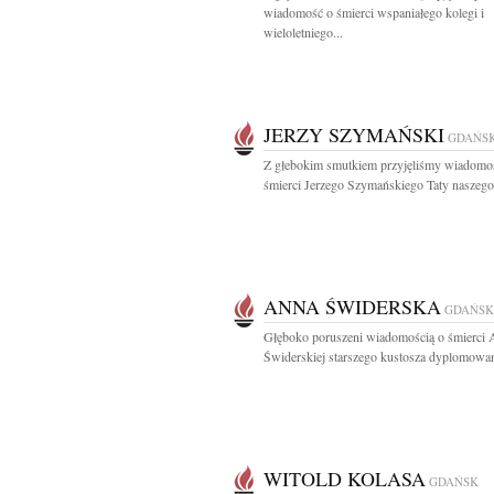
wiadomość o śmierci wspaniałego kolegi i
wieloletniego...
JERZY SZYMAŃSKI
GDAŃS
Z głebokim smutkiem przyjęliśmy wiadomo
śmierci Jerzego Szymańskiego Taty naszego 
ANNA ŚWIDERSKA
GDAŃSK
Głęboko poruszeni wiadomością o śmierci
Świderskiej starszego kustosza dyplomowan
WITOLD KOLASA
GDAŃSK