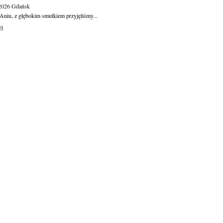
.2026
Gdańsk
Aniu, z głębokim smutkiem przyjęliśmy...
ej