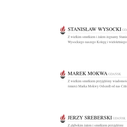
STANISŁAW WYSOCKI
GD
Z wielkim smutkiem i żalem żegnamy Stani
Wysockiego naszego Kolegę i wieloletniego.
MAREK MOKWA
GDAŃSK
Z wielkim smutkiem przyjęliśmy wiadomość
śmierci Marka Mokwy Odszedł od nas Czło
JERZY SREBERSKI
GDAŃSK
Z głębokim żalem i smutkiem przyjęliśmy