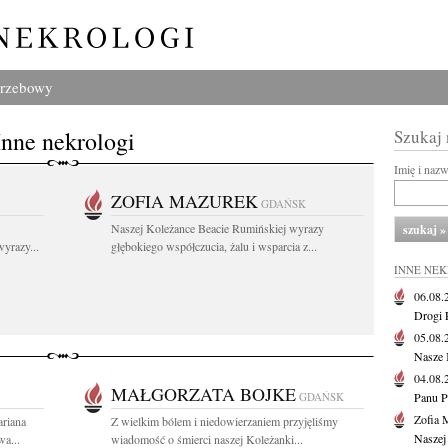
grzebowy
Inne nekrologi
Szukaj
Imię i naz
ZOFIA MAZUREK
GDAŃSK
Naszej Koleżance Beacie Rumińskiej wyrazy
yrazy...
głębokiego współczucia, żalu i wsparcia z...
INNE NE
06.08
Drogi P
05.08
Nasze 
04.08
MAŁGORZATA BOJKE
GDAŃSK
Panu P
Zofia 
riana
Z wielkim bólem i niedowierzaniem przyjęliśmy
Naszej
wa...
wiadomość o śmierci naszej Koleżanki...