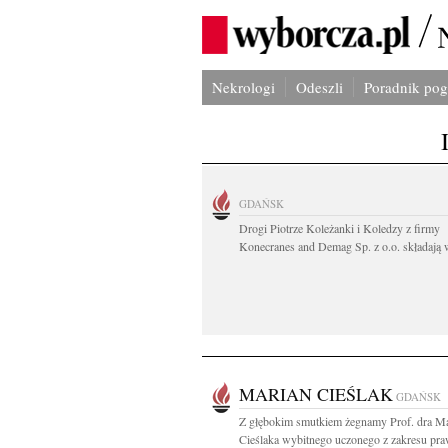
Nekrologi
Odeszli
Poradnik po
GDAŃSK
Drogi Piotrze Koleżanki i Koledzy z firmy
Konecranes and Demag Sp. z o.o. składają w
MARIAN CIEŚLAK
GDAŃSK
Z głębokim smutkiem żegnamy Prof. dra Ma
Cieślaka wybitnego uczonego z zakresu pra