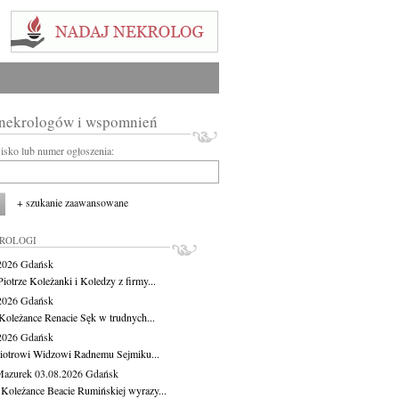
 nekrologów i wspomnień
wisko lub numer ogłoszenia:
+ szukanie zaawansowane
KROLOGI
.2026
Gdańsk
iotrze Koleżanki i Koledzy z firmy...
.2026
Gdańsk
Koleżance Renacie Sęk w trudnych...
.2026
Gdańsk
iotrowi Widzowi Radnemu Sejmiku...
Mazurek
03.08.2026
Gdańsk
 Koleżance Beacie Rumińskiej wyrazy...