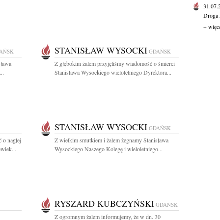
31.07
Droga 
+ więc
STANISŁAW WYSOCKI
AŃSK
GDAŃSK
sława
Z głębokim żalem przyjęliśmy wiadomość o śmierci
..
Stanisława Wysockiego wieloletniego Dyrektora...
STANISŁAW WYSOCKI
GDAŃSK
 o nagłej
Z wielkim smutkiem i żalem żegnamy Stanisława
wiek...
Wysockiego Naszego Kolegę i wieloletniego...
RYSZARD KUBCZYŃSKI
GDAŃSK
Z ogromnym żalem informujemy, że w dn. 30