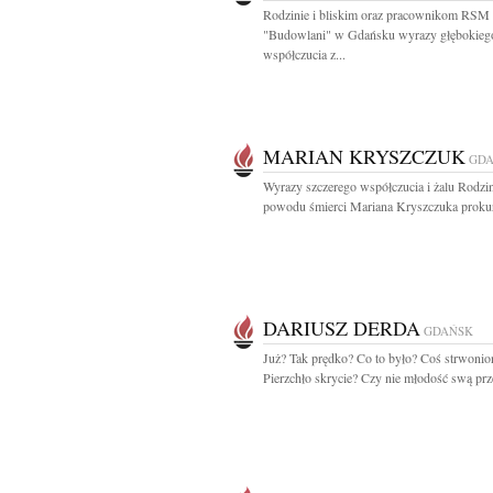
Rodzinie i bliskim oraz pracownikom RSM
"Budowlani" w Gdańsku wyrazy głębokieg
współczucia z...
MARIAN KRYSZCZUK
GD
Wyrazy szczerego współczucia i żalu Rodzin
powodu śmierci Mariana Kryszczuka prokura
DARIUSZ DERDA
GDAŃSK
Już? Tak prędko? Co to było? Coś strwonio
Pierzchło skrycie? Czy nie młodość swą prze