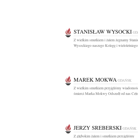
STANISŁAW WYSOCKI
GD
Z wielkim smutkiem i żalem żegnamy Stani
Wysockiego naszego Kolegę i wieloletniego.
MAREK MOKWA
GDAŃSK
Z wielkim smutkiem przyjęliśmy wiadomość
śmierci Marka Mokwy Odszedł od nas Czło
JERZY SREBERSKI
GDAŃSK
Z głębokim żalem i smutkiem przyjęliśmy