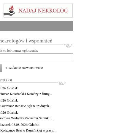
 nekrologów i wspomnień
wisko lub numer ogłoszenia:
+ szukanie zaawansowane
KROLOGI
.2026
Gdańsk
iotrze Koleżanki i Koledzy z firmy...
.2026
Gdańsk
Koleżance Renacie Sęk w trudnych...
.2026
Gdańsk
iotrowi Widzowi Radnemu Sejmiku...
Mazurek
03.08.2026
Gdańsk
 Koleżance Beacie Rumińskiej wyrazy...