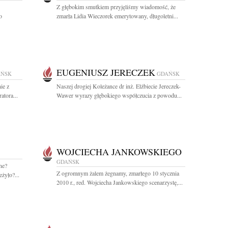
Z głębokim smutkiem przyjęliśmy wiadomość, że
o
zmarła Lidia Wieczorek emerytowany, długoletni...
EUGENIUSZ JERECZEK
AŃSK
GDAŃSK
ie z
Naszej drogiej Koleżance dr inż. Elżbiecie Jereczek-
tora...
Wawer wyrazy głębokiego współczucia z powodu...
WOJCIECHA JANKOWSKIEGO
GDAŃSK
ne?
Z ogromnym żalem żegnamy, zmarłego 10 stycznia
żyło?...
2010 r., red. Wojciecha Jankowskiego scenarzystę,...