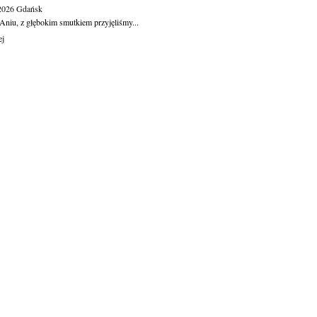
.2026
Gdańsk
Aniu, z głębokim smutkiem przyjęliśmy...
ej