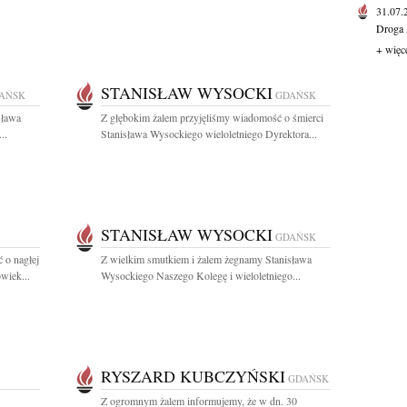
31.07
Droga 
+ więc
STANISŁAW WYSOCKI
AŃSK
GDAŃSK
sława
Z głębokim żalem przyjęliśmy wiadomość o śmierci
..
Stanisława Wysockiego wieloletniego Dyrektora...
STANISŁAW WYSOCKI
GDAŃSK
 o nagłej
Z wielkim smutkiem i żalem żegnamy Stanisława
wiek...
Wysockiego Naszego Kolegę i wieloletniego...
RYSZARD KUBCZYŃSKI
GDAŃSK
Z ogromnym żalem informujemy, że w dn. 30