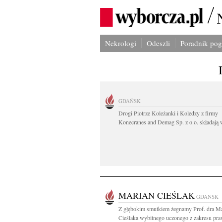
Nekrologi
Odeszli
Poradnik po
GDAŃSK
Drogi Piotrze Koleżanki i Koledzy z firmy
Konecranes and Demag Sp. z o.o. składają w
MARIAN CIEŚLAK
GDAŃSK
Z głębokim smutkiem żegnamy Prof. dra Ma
Cieślaka wybitnego uczonego z zakresu pra