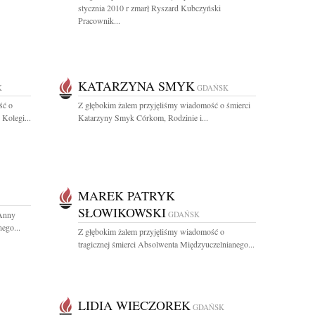
stycznia 2010 r zmarł Ryszard Kubczyński
Pracownik...
KATARZYNA SMYK
K
GDAŃSK
ść o
Z głębokim żalem przyjęliśmy wiadomość o śmierci
Kolegi...
Katarzyny Smyk Córkom, Rodzinie i...
MAREK PATRYK
SŁOWIKOWSKI
 Anny
GDAŃSK
ego...
Z głębokim żalem przyjęliśmy wiadomość o
tragicznej śmierci Absolwenta Międzyuczelnianego...
LIDIA WIECZOREK
GDAŃSK