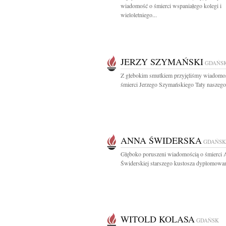
wiadomość o śmierci wspaniałego kolegi i
wieloletniego...
JERZY SZYMAŃSKI
GDAŃS
Z głebokim smutkiem przyjęliśmy wiadomo
śmierci Jerzego Szymańskiego Taty naszego 
ANNA ŚWIDERSKA
GDAŃSK
Głęboko poruszeni wiadomością o śmierci
Świderskiej starszego kustosza dyplomowan
WITOLD KOLASA
GDAŃSK