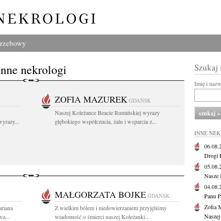
grzebowy
Inne nekrologi
Szukaj
Imię i naz
ZOFIA MAZUREK
GDAŃSK
Naszej Koleżance Beacie Rumińskiej wyrazy
yrazy...
głębokiego współczucia, żalu i wsparcia z...
INNE NE
06.08
Drogi P
05.08
Nasze 
04.08
MAŁGORZATA BOJKE
GDAŃSK
Panu P
Zofia 
riana
Z wielkim bólem i niedowierzaniem przyjęliśmy
Naszej
wa...
wiadomość o śmierci naszej Koleżanki...