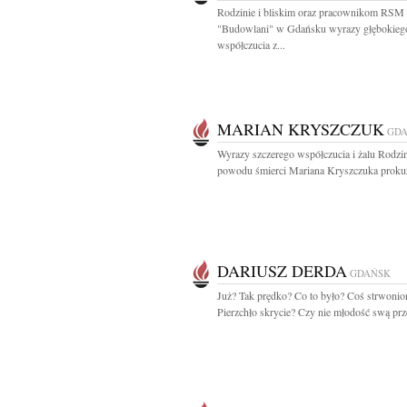
Rodzinie i bliskim oraz pracownikom RSM
"Budowlani" w Gdańsku wyrazy głębokieg
współczucia z...
MARIAN KRYSZCZUK
GD
Wyrazy szczerego współczucia i żalu Rodzin
powodu śmierci Mariana Kryszczuka prokura
DARIUSZ DERDA
GDAŃSK
Już? Tak prędko? Co to było? Coś strwonio
Pierzchło skrycie? Czy nie młodość swą prze