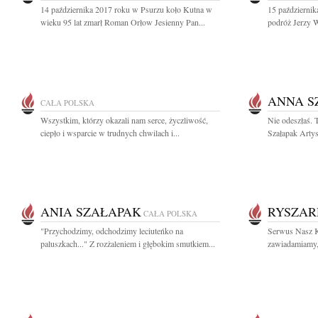
14 października 2017 roku w Psurzu koło Kutna w
15 październi
wieku 95 lat zmarł Roman Orłow Jesienny Pan...
podróż Jerzy W
ANNA S
CAŁA POLSKA
Wszystkim, którzy okazali nam serce, życzliwość,
Nie odeszłaś. 
ciepło i wsparcie w trudnych chwilach i...
Szałapak Artys
ANIA SZAŁAPAK
RYSZAR
CAŁA POLSKA
"Przychodzimy, odchodzimy leciuteńko na
Serwus Nasz K
paluszkach..." Z rozżaleniem i głębokim smutkiem...
zawiadamiamy, 