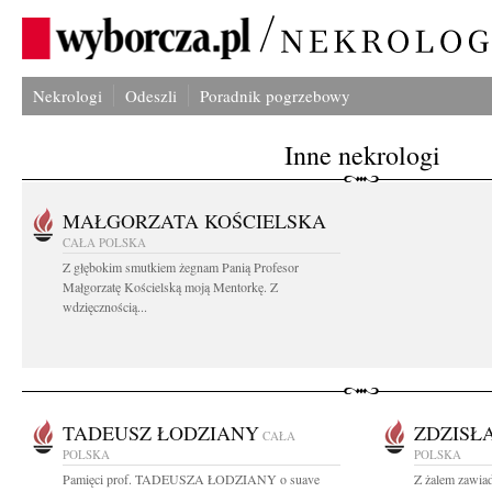
Nekrologi
Odeszli
Poradnik pogrzebowy
Inne nekrologi
MAŁGORZATA KOŚCIELSKA
CAŁA POLSKA
Z głębokim smutkiem żegnam Panią Profesor
Małgorzatę Kościelską moją Mentorkę. Z
wdzięcznością...
TADEUSZ ŁODZIANY
ZDZISŁ
CAŁA
POLSKA
POLSKA
Pamięci prof. TADEUSZA ŁODZIANY o suave
Z żalem zawiad