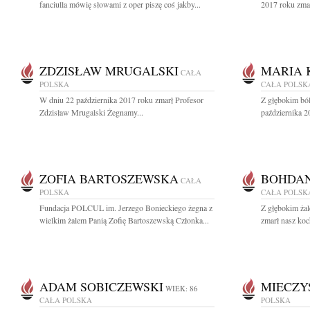
fanciulla mówię słowami z oper piszę coś jakby...
2017 roku zmarł
ZDZISŁAW MRUGALSKI
MARIA 
CAŁA
POLSKA
CAŁA POLSK
W dniu 22 października 2017 roku zmarł Profesor
Z głębokim bó
Zdzisław Mrugalski Żegnamy...
października 2
ZOFIA BARTOSZEWSKA
BOHDAN
CAŁA
POLSKA
CAŁA POLSK
Fundacja POLCUL im. Jerzego Bonieckiego żegna z
Z głębokim ża
wielkim żalem Panią Zofię Bartoszewską Członka...
zmarł nasz koc
ADAM SOBICZEWSKI
MIECZY
WIEK: 86
CAŁA POLSKA
POLSKA