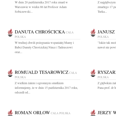
W dniu 20 października 2017 roku zmarł w
Z najgłębszym
Warszawie w wieku 86 lat Profesor Adam
zmarłego 17 pa
Sobiczewski...
Turka...
DANUTA CHROŚCICKA
JANUSZ
CAŁA
POLSKA
POLSKA
W trudnej chwili pożegnania wspaniałej Mamy i
"Jakże tak mo
Babci Danuty Chrościckiej Nince i Tadeuszowi
nawet nie powie
oraz...
ROMUALD TESAROWICZ
RYSZAR
CAŁA
POLSKA
POLSKA
Z wielkim żalem i ogromnym smutkiem
Z głębokim ża
informujemy, że w dniu 15 października 2017 roku,
Pana prof. dr 
odszedł od...
ROMAN ORŁOW
JERZY 
CAŁA POLSKA