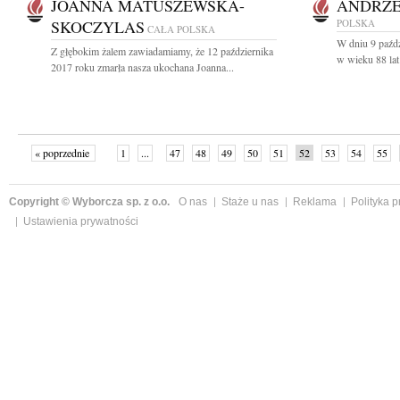
JOANNA MATUSZEWSKA-
ANDRZE
SKOCZYLAS
POLSKA
CAŁA POLSKA
W dniu 9 paźd
Z głębokim żalem zawiadamiamy, że 12 października
w wieku 88 lat 
2017 roku zmarła nasza ukochana Joanna...
« poprzednie
1
...
47
48
49
50
51
52
53
54
55
»
Copyright © Wyborcza sp. z o.o.
O nas
Staże u nas
Reklama
Polityka 
Ustawienia prywatności