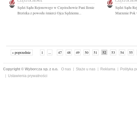
CZĘSTOCHOWA
CZĘSTOCHO
Sędzi Sądu Rejonowego w Częstochowie Pani Ilonie
Sędzi Sądu Re
Brzózka z powodu śmierci Ojca Sędziemu...
Marzenie Pok w
« poprzednie
1
...
47
48
49
50
51
52
53
54
55
»
Copyright © Wyborcza sp. z o.o.
O nas
Staże u nas
Reklama
Polityka 
Ustawienia prywatności