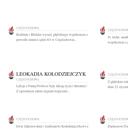
CZĘSTOCHOWA
CZĘSTOCHO
Rodzinie i Bliskim wyrazy głębokiego współczucia z
St. techn. ana
powodu śmierci sędzi SO w Częstochowie...
współczucia z 
LEOKADIA KOŁODZIEJCZYK
CZĘSTOCHO
CZĘSTOCHOWA
Z głębokim ża
Lekcje z Panią Profesor były lekcją życia i literatury!
dniu 22 styczn
Z ogromnym żalem żegnam tragicznie...
CZĘSTOCHOWA
CZĘSTOCHO
Ewie Zakrzewskiej i Andrzejowi Kołodziejczykowi z
Dariuszowi Fa