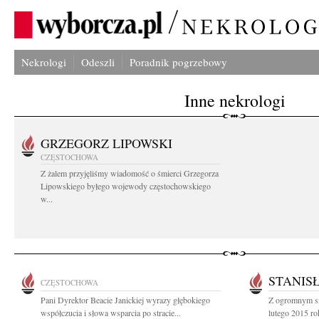
Nekrologi
Odeszli
Poradnik pogrzebowy
Inne nekrologi
GRZEGORZ LIPOWSKI
CZĘSTOCHOWA
Z żalem przyjęliśmy wiadomość o śmierci Grzegorza
Lipowskiego byłego wojewody częstochowskiego
w...
STANIS
CZĘSTOCHOWA
Pani Dyrektor Beacie Janickiej wyrazy głębokiego
Z ogromnym s
współczucia i słowa wsparcia po stracie...
lutego 2015 r